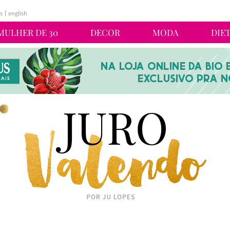
s
english
MULHER DE 30
DECOR
MODA
DIE