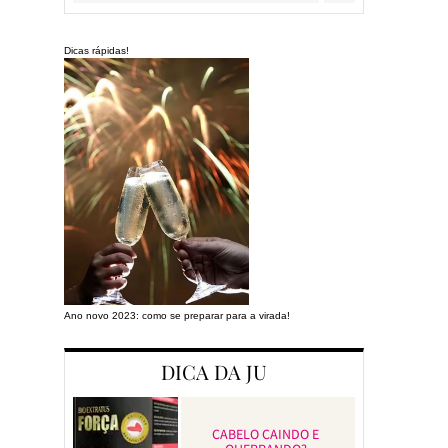
Dicas rápidas!
Ano novo 2023: como se preparar para a virada!
Preparando a cas
DICA DA JU
CABELO CAINDO E