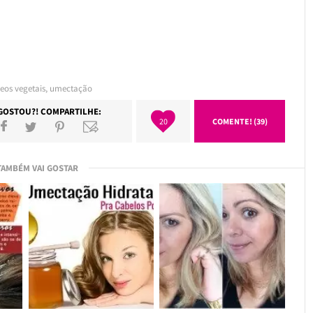
leos vegetais
,
umectação
GOSTOU?! COMPARTILHE:
20
COMENTE! (39)
TAMBÉM VAI GOSTAR