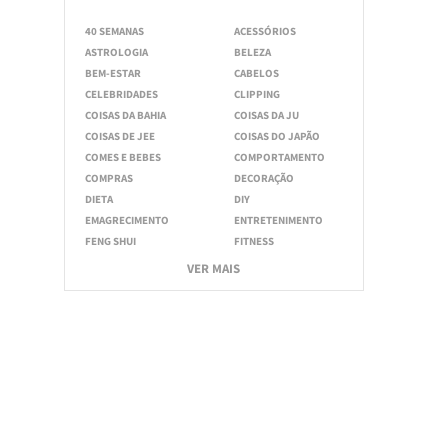
40 SEMANAS
ACESSÓRIOS
ASTROLOGIA
BELEZA
BEM-ESTAR
CABELOS
CELEBRIDADES
CLIPPING
COISAS DA BAHIA
COISAS DA JU
COISAS DE JEE
COISAS DO JAPÃO
COMES E BEBES
COMPORTAMENTO
COMPRAS
DECORAÇÃO
DIETA
DIY
EMAGRECIMENTO
ENTRETENIMENTO
FENG SHUI
FITNESS
VER MAIS