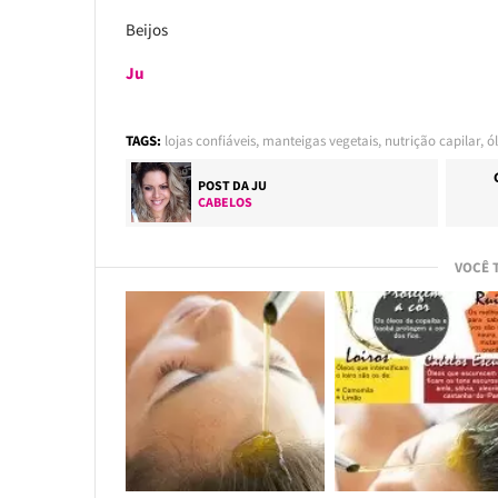
Beijos
Ju
TAGS:
lojas confiáveis
,
manteigas vegetais
,
nutrição capilar
,
ó
POST DA
JU
CABELOS
VOCÊ 