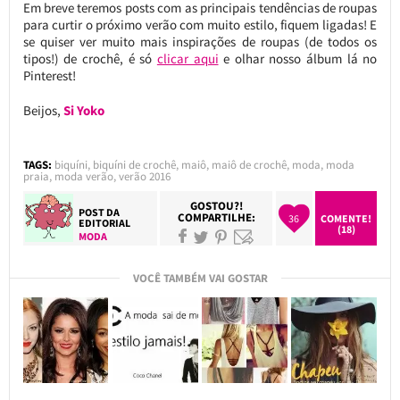
Em breve teremos posts com as principais tendências de roupas
para curtir o próximo verão com muito estilo, fiquem ligadas! E
se quiser ver muito mais inspirações de roupas (de todos os
tipos!) de crochê, é só
clicar aqui
e olhar nosso álbum lá no
Pinterest!
Beijos,
Si Yoko
TAGS:
biquíni
,
biquíni de crochê
,
maiô
,
maiô de crochê
,
moda
,
moda
praia
,
moda verão
,
verão 2016
GOSTOU?!
POST DA
COMPARTILHE:
36
COMENTE!
EDITORIAL
(18)
MODA
VOCÊ TAMBÉM VAI GOSTAR