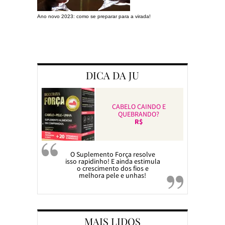
Ano novo 2023: como se preparar para a virada!
Preparando a c
DICA DA JU
CABELO CAINDO E
QUEBRANDO?
R$
O Suplemento Força resolve
isso rapidinho! E ainda estimula
o crescimento dos fios e
melhora pele e unhas!
MAIS LIDOS