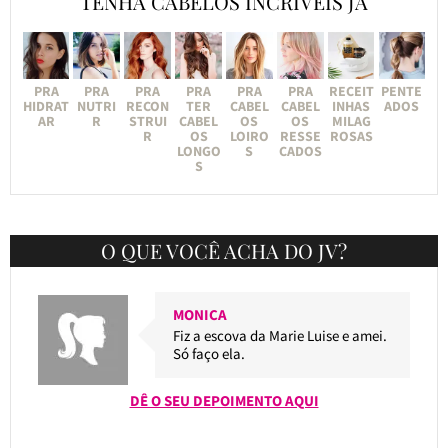
TENHA CABELOS INCRÍVEIS JÁ
PRA
PRA
PRA
PRA
PRA
PRA
RECEIT
PENTE
HIDRAT
NUTRI
RECON
TER
CABEL
CABEL
INHAS
ADOS
AR
R
STRUI
CABEL
OS
OS
MILAG
R
OS
LOIRO
RESSE
ROSAS
LONGO
S
CADOS
S
O QUE VOCÊ ACHA DO JV?
MONICA
Fiz a escova da Marie Luise e amei.
Só faço ela.
DÊ O SEU DEPOIMENTO AQUI