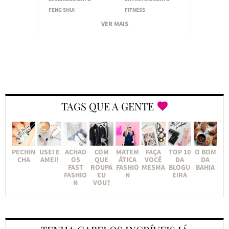
FENG SHUI
FITNESS
VER MAIS
TAGS QUE A GENTE
PECHIN
USEI E
ACHAD
COM
MATEM
FAÇA
TOP 10
O BOM
CHA
AMEI!
OS
QUE
ÁTICA
VOCÊ
DA
DA
FAST
ROUPA
FASHIO
MESMA
BLOGU
BAHIA
FASHIO
EU
N
EIRA
N
VOU?