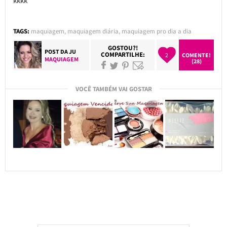
kkkk
TAGS:
maquiagem
,
maquiagem diária
,
maquiagem pro dia a dia
GOSTOU?!
POST DA
JU
COMPARTILHE:
2
COMENTE!
MAQUIAGEM
(28)
VOCÊ TAMBÉM VAI GOSTAR