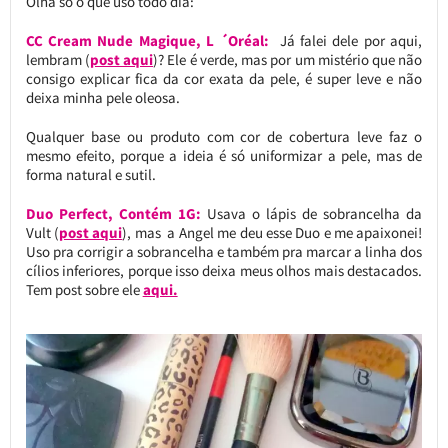
Olha só o que uso todo dia:
CC Cream Nude Magique, L ´Oréal:
Já falei dele por aqui,
lembram (
post aqui
)? Ele é verde, mas por um mistério que não
consigo explicar fica da cor exata da pele, é super leve e não
deixa minha pele oleosa.
Qualquer base ou produto com cor de cobertura leve faz o
mesmo efeito, porque a ideia é só uniformizar a pele, mas de
forma natural e sutil.
Duo Perfect, Contém 1G:
Usava o lápis de sobrancelha da
Vult (
post aqui
), mas a Angel me deu esse Duo e me apaixonei!
Uso pra corrigir a sobrancelha e também pra marcar a linha dos
cílios inferiores, porque isso deixa meus olhos mais destacados.
Tem post sobre ele
aqui.