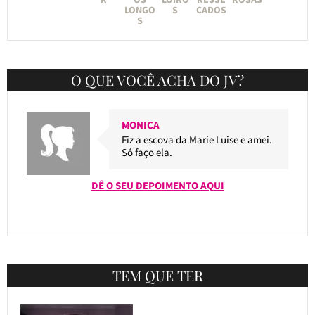
LONGO
S
CADOS
S
O QUE VOCÊ ACHA DO JV?
MONICA
Fiz a escova da Marie Luise e amei.
Só faço ela.
DÊ O SEU DEPOIMENTO AQUI
TEM QUE TER