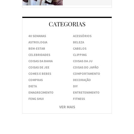
CATEGORIAS
40 SEMANAS
ACESSÓRIOS
ASTROLOGIA
BELEZA
BEM-ESTAR
CABELOS
CELEBRIDADES
CLIPPING
COISAS DA BAHIA
COISAS DA JU
COISAS DE JEE
COISAS DO JAPÃO
COMES E BEBES
COMPORTAMENTO
COMPRAS
DECORAÇÃO
DIETA
DIY
EMAGRECIMENTO
ENTRETENIMENTO
FENG SHUI
FITNESS
VER MAIS