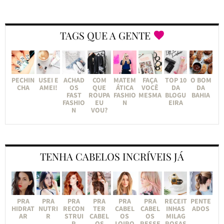
TAGS QUE A GENTE
PECHIN
USEI E
ACHAD
COM
MATEM
FAÇA
TOP 10
O BOM
CHA
AMEI!
OS
QUE
ÁTICA
VOCÊ
DA
DA
FAST
ROUPA
FASHIO
MESMA
BLOGU
BAHIA
FASHIO
EU
N
EIRA
N
VOU?
TENHA CABELOS INCRÍVEIS JÁ
PRA
PRA
PRA
PRA
PRA
PRA
RECEIT
PENTE
HIDRAT
NUTRI
RECON
TER
CABEL
CABEL
INHAS
ADOS
AR
R
STRUI
CABEL
OS
OS
MILAG
R
OS
LOIRO
RESSE
ROSAS