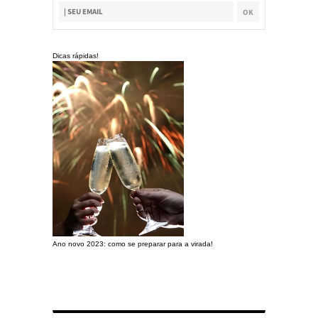
Dicas rápidas!
Ano novo 2023: como se preparar para a virada!
Preparando a c