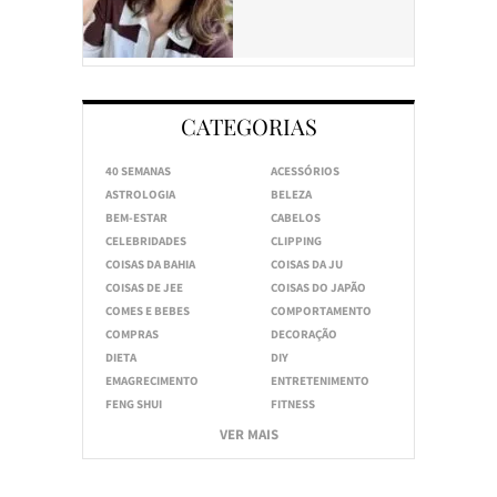
CATEGORIAS
40 SEMANAS
ACESSÓRIOS
ASTROLOGIA
BELEZA
BEM-ESTAR
CABELOS
CELEBRIDADES
CLIPPING
COISAS DA BAHIA
COISAS DA JU
COISAS DE JEE
COISAS DO JAPÃO
COMES E BEBES
COMPORTAMENTO
COMPRAS
DECORAÇÃO
DIETA
DIY
EMAGRECIMENTO
ENTRETENIMENTO
FENG SHUI
FITNESS
VER MAIS