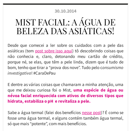
30.10.2014
MIST FACIAL: A ÁGUA DE
BELEZA DAS ASIÁTICAS!
Desde que comecei a ler sobre os cuidados com a pele das
asiáticas (tem
post sobre isso aqui
) tô descobrindo coisas que
não conhecia e, claro, detonando meu cartão de crédito,
porque né, se elas, que têm a pele linda, dizem que é tudo de
bom, tenho que tirar a “prova dos nove”. Tudo pelo c
onsumismo
investigativo
! #CaraDePau
E dentre as várias coisas que chamaram a minha atenção, uma
que me deixou curiosa foi o Mist,
uma espécie de água ou
névoa facial enriquecida com ativos de diversos tipos que
hidrata, estabiliza o pH e revitaliza a pele.
Sabe a água termal (falei dos benefícios
nesse post
)? É como se
fosse uma água termal, e alguns contém também água termal,
só que mais “potente”, com mais benefícios.