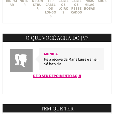
HIDRAT
NUTRI
RECON
TER
CABEL
CABEL
INHAS
ADOS
AR
R
STRUI
CABEL
OS
OS
MILAG
R
OS
LOIRO
RESSE
ROSAS
LONGO
S
CADOS
S
O QUE VOCÊ ACHA DO JV?
MONICA
Fiz a escova da Marie Luise e amei.
Só faço ela.
DÊ O SEU DEPOIMENTO AQUI
TEM QUE TER