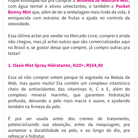
Fiquei enlouquecida pra comprar a
Shiseido 2e Moisture Mist
,
com água termal e ativos umectantes, e também a
Pocket
Bunny Mist
que, além de ter a embalagem mais linda da vida, é
enriquecida com extratos de frutas e ajuda no controle da
oleosidade.
Essa última achei pra vender no Mercado Livre, comprei e ainda
não chegou, mas já achei outras que são comercializadas aqui
no Brasil e, se gostar dessa que comprei, já compro outras pra
testar!
1. Oasis Mist Spray Hidratante, H2O+, R$54,90
Essa só não comprei ontem porque tá esgotada na Beleza da
Web, mas quero muito! Ela contém um complexo vitamínico
cheio de antioxidantes das vitaminas A, C e E, além do
complexo mineral marinho, que garantem hidratação
profunda, deixando a pele mais macia e suave, e ajudando
também na firmeza da pele.
É pra ser usada antes dos cremes de tratamento,
potencializando sua absorção, antes da maquiagem, pra
aumentar a durabilidade na pele, e ao longo do dia, pra
refrescar e hidratar.