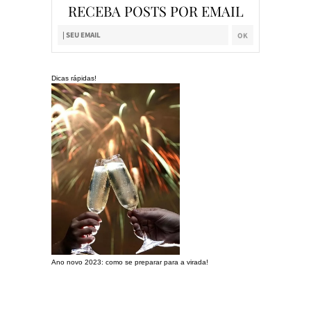
RECEBA POSTS POR EMAIL
Dicas rápidas!
Ano novo 2023: como se preparar para a virada!
Preparando a c