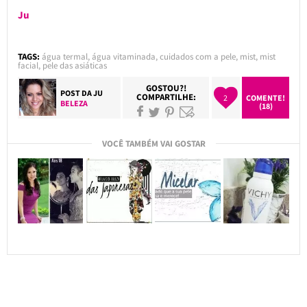
Ju
TAGS:
água termal
,
água vitaminada
,
cuidados com a pele
,
mist
,
mist
facial
,
pele das asiáticas
GOSTOU?!
POST DA
JU
COMPARTILHE:
2
COMENTE!
BELEZA
(18)
VOCÊ TAMBÉM VAI GOSTAR