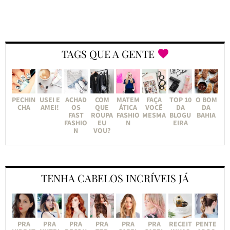
TAGS QUE A GENTE
PECHIN
USEI E
ACHAD
COM
MATEM
FAÇA
TOP 10
O BOM
CHA
AMEI!
OS
QUE
ÁTICA
VOCÊ
DA
DA
FAST
ROUPA
FASHIO
MESMA
BLOGU
BAHIA
FASHIO
EU
N
EIRA
N
VOU?
TENHA CABELOS INCRÍVEIS JÁ
PRA
PRA
PRA
PRA
PRA
PRA
RECEIT
PENTE