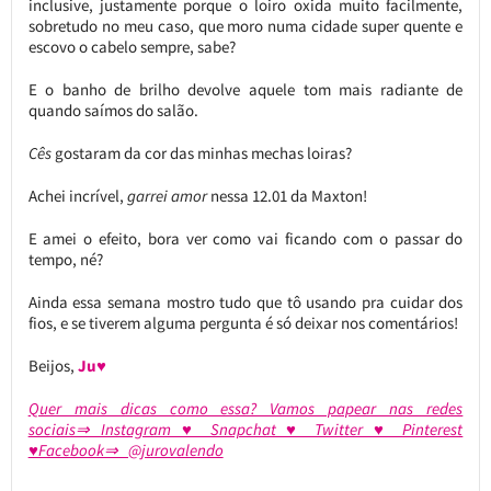
inclusive, justamente porque o loiro oxida muito facilmente,
sobretudo no meu caso, que moro numa cidade super quente e
escovo o cabelo sempre, sabe?
E o banho de brilho devolve aquele tom mais radiante de
quando saímos do salão.
Cês
gostaram da cor das minhas mechas loiras?
Achei incrível,
garrei amor
nessa 12.01 da Maxton!
E amei o efeito, bora ver como vai ficando com o passar do
tempo, né?
Ainda essa semana mostro tudo que tô usando pra cuidar dos
fios, e se tiverem alguma pergunta é só deixar nos comentários!
Beijos,
Ju♥
Quer mais dicas como essa? Vamos papear nas redes
sociais⇒ Instagram ♥ Snapchat ♥ Twitter ♥ Pinterest
♥Facebook⇒ @jurovalendo