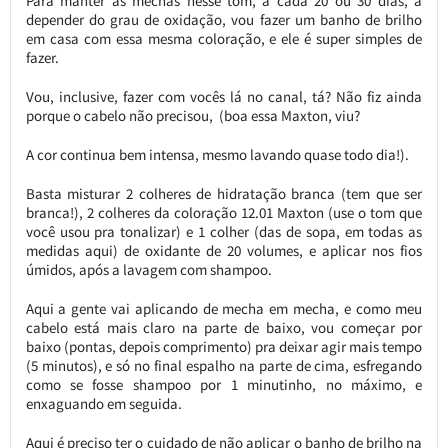
Para manter as mechas nesse tom, a cada 20 ou 30 dias, a
depender do grau de oxidação, vou fazer um banho de brilho
em casa com essa mesma coloração, e ele é super simples de
fazer.
Vou, inclusive, fazer com vocês lá no canal, tá? Não fiz ainda
porque o cabelo não precisou, (boa essa Maxton, viu?
A cor continua bem intensa, mesmo lavando quase todo dia!).
Basta misturar 2 colheres de hidratação branca (tem que ser
branca!), 2 colheres da coloração 12.01 Maxton (use o tom que
você usou pra tonalizar) e 1 colher (das de sopa, em todas as
medidas aqui) de oxidante de 20 volumes, e aplicar nos fios
úmidos, após a lavagem com shampoo.
Aqui a gente vai aplicando de mecha em mecha, e como meu
cabelo está mais claro na parte de baixo, vou começar por
baixo (pontas, depois comprimento) pra deixar agir mais tempo
(5 minutos), e só no final espalho na parte de cima, esfregando
como se fosse shampoo por 1 minutinho, no máximo, e
enxaguando em seguida.
Aqui é preciso ter o cuidado de não aplicar o banho de brilho na