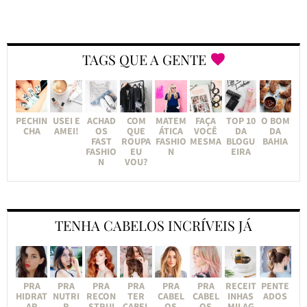
TAGS QUE A GENTE
PECHIN
USEI E
ACHAD
COM
MATEM
FAÇA
TOP 10
O BOM
CHA
AMEI!
OS
QUE
ÁTICA
VOCÊ
DA
DA
FAST
ROUPA
FASHIO
MESMA
BLOGU
BAHIA
FASHIO
EU
N
EIRA
N
VOU?
TENHA CABELOS INCRÍVEIS JÁ
PRA
PRA
PRA
PRA
PRA
PRA
RECEIT
PENTE
HIDRAT
NUTRI
RECON
TER
CABEL
CABEL
INHAS
ADOS
AR
R
STRUI
CABEL
OS
OS
MILAG