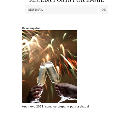
Dicas rápidas!
Ano novo 2023: como se preparar para a virada!
Preparando a c