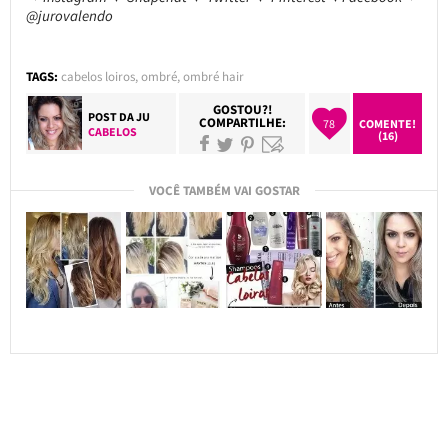
@jurovalendo
TAGS:
cabelos loiros
,
ombré
,
ombré hair
GOSTOU?!
POST DA
JU
COMPARTILHE:
78
COMENTE!
CABELOS
(16)
VOCÊ TAMBÉM VAI GOSTAR