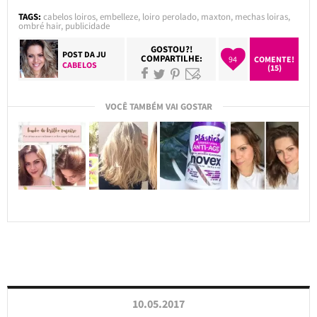
TAGS:
cabelos loiros
,
embelleze
,
loiro perolado
,
maxton
,
mechas loiras
,
ombré hair
,
publicidade
GOSTOU?!
POST DA
JU
COMPARTILHE:
94
COMENTE!
CABELOS
(15)
VOCÊ TAMBÉM VAI GOSTAR
10.05.2017