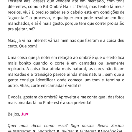
Existem kits, desses que vendem até em mercado, com tons
diferentes, como o Kit Ombré Hair L´Oréal, mas tenho lá meus
receios, viu? É preciso saber se o cabelo está em condições de
“aguentar” o processo, e qualquer erro pode resultar em fios
manchados, e aí é mais gasto, porque tem que correr pro salão
pra ajeitar, né?
Mas, já vi na internet várias meninas que fizeram e a coisa deu
certo. Que bom!
Uma coisa que já notei em relação ao ombré é que o efeito fica
mais bonito quando o corte é em camadas ou levemente
repicado. A coisa fica ainda mais natural, as cores não ficam
marcadas e a transição parece ainda mais natural, sem que a
gente consiga identificar onde começa um tom e termina o
outro. Aliás, corte em camadas é vida! rs
E vocês, gostam do ombré? Aproveita e me conta qual das fotos
mais pinadas lá no Pinterest é a sua preferida!
Beijos,
Ju♥
Quer mais dicas como essa?
Siga nossas Redes Sociais
⇒ Instagram ♥ Snapchat ♥ Twitter ♥ Pinterest ♥Facebook⇒