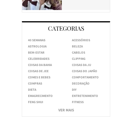
CATEGORIAS
40 SEMANAS
ACESSÓRIOS
ASTROLOGIA
BELEZA
BEM-ESTAR
CABELOS
CELEBRIDADES
CLIPPING
COISAS DA BAHIA
COISAS DA JU
COISAS DE JEE
COISAS DO JAPÃO
COMES E BEBES
COMPORTAMENTO
COMPRAS
DECORAÇÃO
DIETA
DIY
EMAGRECIMENTO
ENTRETENIMENTO
FENG SHUI
FITNESS
VER MAIS