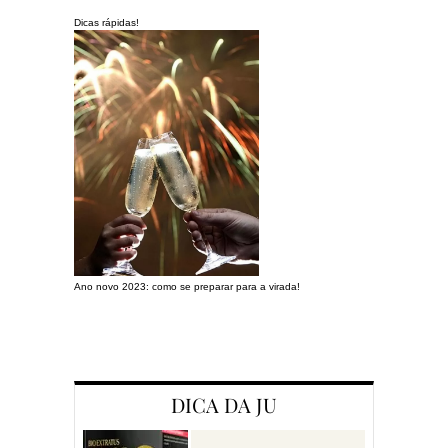
Dicas rápidas!
Ano novo 2023: como se preparar para a virada!
Preparando a c
DICA DA JU