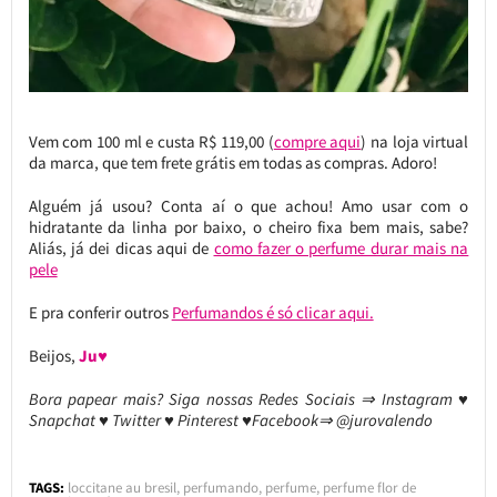
Vem com 100 ml e custa R$ 119,00 (
compre aqui
) na loja virtual
da marca, que tem frete grátis em todas as compras. Adoro!
Alguém já usou? Conta aí o que achou! Amo usar com o
hidratante da linha por baixo, o cheiro fixa bem mais, sabe?
Aliás, já dei dicas aqui de
como fazer o perfume durar mais na
pele
E pra conferir outros
Perfumandos é só clicar aqui.
Beijos,
Ju♥
Bora papear mais? Siga nossas Redes Sociais ⇒ Instagram ♥
Snapchat ♥ Twitter ♥ Pinterest ♥Facebook⇒ @jurovalendo
TAGS:
loccitane au bresil
,
perfumando
,
perfume
,
perfume flor de