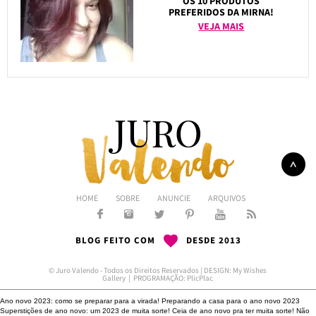
OS 10 PRODUTOS
PREFERIDOS DA MIRNA!
VEJA MAIS
HOME
SOBRE
ANUNCIE
ARQUIVOS
BLOG FEITO COM
DESDE 2013
© Juro Valendo - Todos os Direitos Reservados | DESIGN:
My Wishes
Gallery
| PROGRAMAÇÃO:
PlicPlac
Ano novo 2023: como se preparar para a virada!
Preparando a casa para o ano novo 2023
Superstições de ano novo: um 2023 de muita sorte!
Ceia de ano novo pra ter muita sorte!
Não