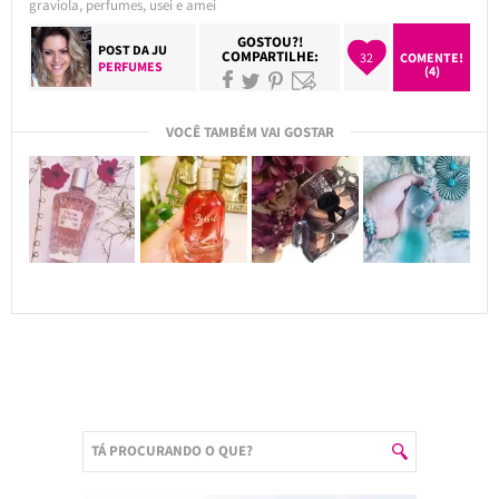
graviola
,
perfumes
,
usei e amei
GOSTOU?!
POST DA
JU
COMPARTILHE:
32
COMENTE!
PERFUMES
(4)
VOCÊ TAMBÉM VAI GOSTAR