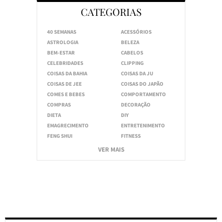
CATEGORIAS
40 SEMANAS
ACESSÓRIOS
ASTROLOGIA
BELEZA
BEM-ESTAR
CABELOS
CELEBRIDADES
CLIPPING
COISAS DA BAHIA
COISAS DA JU
COISAS DE JEE
COISAS DO JAPÃO
COMES E BEBES
COMPORTAMENTO
COMPRAS
DECORAÇÃO
DIETA
DIY
EMAGRECIMENTO
ENTRETENIMENTO
FENG SHUI
FITNESS
VER MAIS