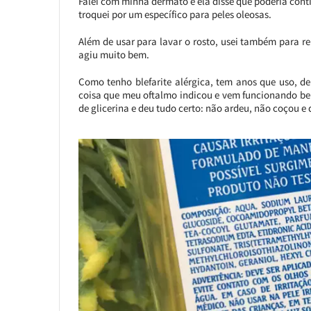
Falei com minha dermato e ela disse que poderia cont
troquei por um específico para peles oleosas.
Além de usar para lavar o rosto, usei também para re
agiu muito bem.
Como tenho blefarite alérgica, tem anos que uso, d
coisa que meu oftalmo indicou e vem funcionando be
de glicerina e deu tudo certo: não ardeu, não coçou e