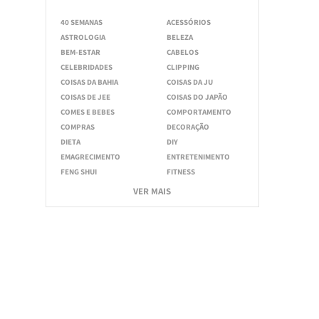
40 SEMANAS
ACESSÓRIOS
ASTROLOGIA
BELEZA
BEM-ESTAR
CABELOS
CELEBRIDADES
CLIPPING
COISAS DA BAHIA
COISAS DA JU
COISAS DE JEE
COISAS DO JAPÃO
COMES E BEBES
COMPORTAMENTO
COMPRAS
DECORAÇÃO
DIETA
DIY
EMAGRECIMENTO
ENTRETENIMENTO
FENG SHUI
FITNESS
VER MAIS