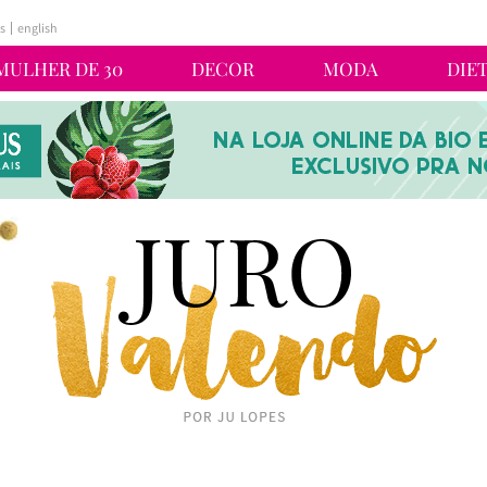
s
english
MULHER DE 30
DECOR
MODA
DIE