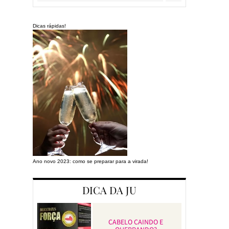
Dicas rápidas!
Ano novo 2023: como se preparar para a virada!
Preparando a cas
DICA DA JU
CABELO CAINDO E