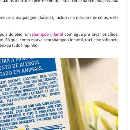
inuar usando até a pele melhorar, e só no final da semana passada
mover a maquiagem (básica), inclusive a máscara de cílios, e ele
epois do óleo, um
shampoo infantil
com água pra lavar os cílios,
m. Só que, como estava sem shampoo infantil, usei esse sabonete
 deixou tudo limpinho.