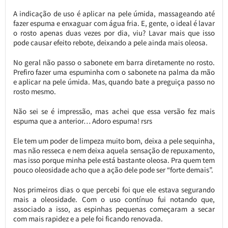
A indicação de uso é aplicar na pele úmida, massageando até
fazer espuma e enxaguar com água fria. E, gente, o ideal é lavar
o rosto apenas duas vezes por dia, viu? Lavar mais que isso
pode causar efeito rebote, deixando a pele ainda mais oleosa.
No geral não passo o sabonete em barra diretamente no rosto.
Prefiro fazer uma espuminha com o sabonete na palma da mão
e aplicar na pele úmida. Mas, quando bate a preguiça passo no
rosto mesmo.
Não sei se é impressão, mas achei que essa versão fez mais
espuma que a anterior… Adoro espuma! rsrs
Ele tem um poder de limpeza muito bom, deixa a pele sequinha,
mas não resseca e nem deixa aquela sensação de repuxamento,
mas isso porque minha pele está bastante oleosa. Pra quem tem
pouco oleosidade acho que a ação dele pode ser “forte demais”.
Nos primeiros dias o que percebi foi que ele estava segurando
mais a oleosidade. Com o uso contínuo fui notando que,
associado a isso, as espinhas pequenas começaram a secar
com mais rapidez e a pele foi ficando renovada.