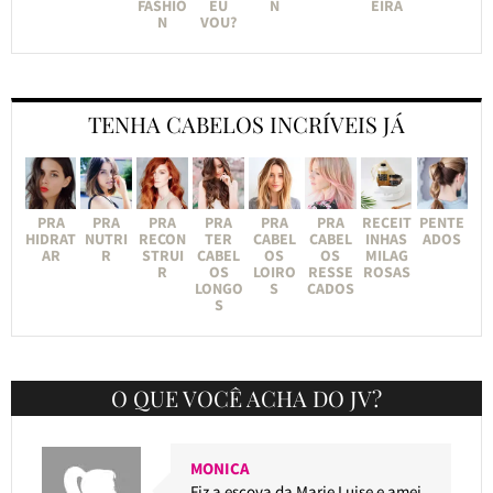
FASHIO
EU
N
EIRA
N
VOU?
TENHA CABELOS INCRÍVEIS JÁ
PRA
PRA
PRA
PRA
PRA
PRA
RECEIT
PENTE
HIDRAT
NUTRI
RECON
TER
CABEL
CABEL
INHAS
ADOS
AR
R
STRUI
CABEL
OS
OS
MILAG
R
OS
LOIRO
RESSE
ROSAS
LONGO
S
CADOS
S
O QUE VOCÊ ACHA DO JV?
MONICA
Fiz a escova da Marie Luise e amei.