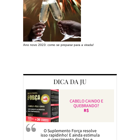
Ano novo 2023: como se preparar para a virada!
Preparando a c
DICA DA JU
CABELO CAINDO E
QUEBRANDO?
R$
O Suplemento Força resolve
isso rapidinho! E ainda estimula
o crescimento dos fios e