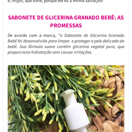
e,
migas
, que sorte, porque ele foi a minha salvação!
SABONETE DE GLICERINA GRANADO BEBÊ: AS
PROMESSAS
De acordo com a marca, “
o Sabonete de Glicerina Granado
Bebê foi desenvolvido para limpar e proteger a pele delicada do
bebê. Sua fórmula suave contém glicerina vegetal pura, que
proporciona hidratação sem causar irritações.