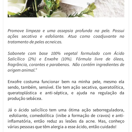
Promove limpeza e uma assepsia profunda na pele. Possui
ações secativa e esfoliante. Atua como coadjuvante no
tratamento de peles acneicas.
Sabonete com base 100% vegetal formulado com Ácido
Salicílico (2%) e Enxofre (10%). Fórmula livre de óleos,
fragrância, corantes e parabenos. Não contém ingredientes de
origem animal.”
Enxofre costuma funcionar bem na minha pele, mesmo ela
sendo, também, sensível. Ele tem ação secativa, queratolítica,
queratoplástica e anti-séptica, e ajuda na regulação da
produção sebácea.
Já o ácido salicílico tem uma ótima ação seborreguladora,
esfoliante, comedolítica (inibe a formação de cravos) e anti-
inflamatória, então reduz as lesões da acne. Mas, conheço
várias pessoas que têm alergia a esse ácido, então cuidado!