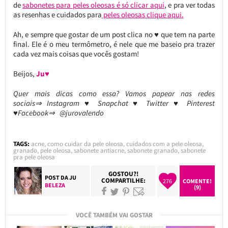
de
sabonetes para peles oleosas é só clicar aqui
, e pra ver todas
as resenhas e cuidados para
peles oleosas clique aqui.
Ah, e sempre que gostar de um post clica no ♥ que tem na parte
final. Ele é o meu termômetro, é nele que me baseio pra trazer
cada vez mais coisas que vocês gostam!
Beijos,
Ju♥
Quer mais dicas como essa? Vamos papear nas redes
sociais⇒ Instagram ♥ Snapchat ♥ Twitter ♥ Pinterest
♥Facebook⇒ @jurovalendo
TAGS:
acne
,
como cuidar da pele oleosa
,
cuidados com a pele oleosa
,
granado
,
pele oleosa
,
sabonete antiacne
,
sabonete granado
,
sabonete
pra pele oleosa
GOSTOU?!
POST DA
JU
COMPARTILHE:
276
COMENTE!
BELEZA
(9)
VOCÊ TAMBÉM VAI GOSTAR