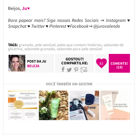
Beijos,
Ju♥
Bora papear mais? Siga nossas Redes Sociais ⇒ Instagram ♥
Snapchat ♥ Twitter ♥ Pinterest ♥Facebook⇒ @jurovalendo
TAGS:
granado
,
pele sensível
,
peles que contam histórias
,
sabonete de
glicerina
,
sabonete granado
,
sabonete para pele sensível
GOSTOU?!
POST DA
JU
COMPARTILHE:
83
COMENTE!
BELEZA
(13)
VOCÊ TAMBÉM VAI GOSTAR