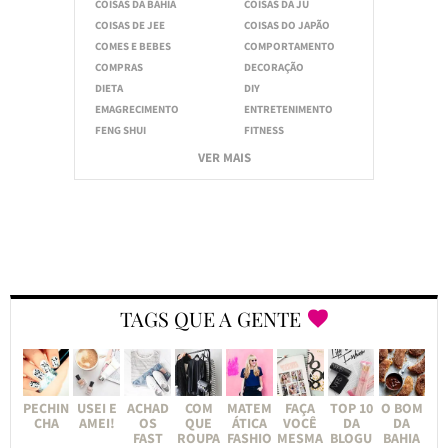
COISAS DA BAHIA
COISAS DA JU
COISAS DE JEE
COISAS DO JAPÃO
COMES E BEBES
COMPORTAMENTO
COMPRAS
DECORAÇÃO
DIETA
DIY
EMAGRECIMENTO
ENTRETENIMENTO
FENG SHUI
FITNESS
VER MAIS
TAGS QUE A GENTE
PECHIN
USEI E
ACHAD
COM
MATEM
FAÇA
TOP 10
O BOM
CHA
AMEI!
OS
QUE
ÁTICA
VOCÊ
DA
DA
FAST
ROUPA
FASHIO
MESMA
BLOGU
BAHIA