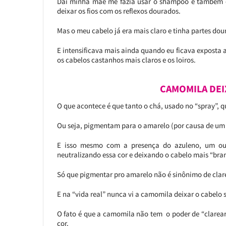
Daí minha mãe me fazia usar o shampoo e também o 
deixar os fios com os reflexos dourados.
Mas o meu cabelo já era mais claro e tinha partes do
E intensificava mais ainda quando eu ficava exposta ao
os cabelos castanhos mais claros e os loiros.
CAMOMILA DEI
O que acontece é que tanto o chá, usado no “spray”,
Ou seja, pigmentam para o amarelo (por causa de u
E isso mesmo com a presença do azuleno, um ou
neutralizando essa cor e deixando o cabelo mais “bra
Só que pigmentar pro amarelo não é sinônimo de clar
E na “vida real” nunca vi a camomila deixar o cabelo 
O fato é que a camomila não tem o poder de “clarear
cor.