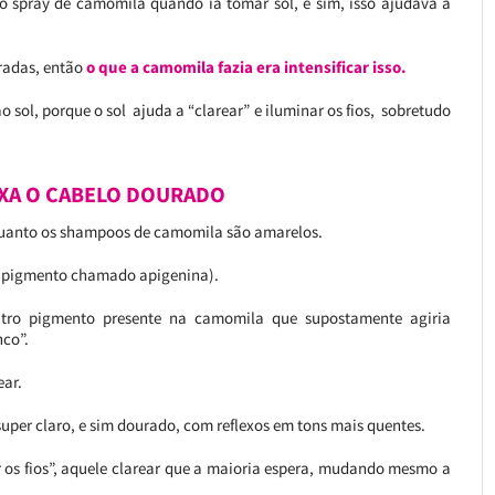
spray de camomila quando ia tomar sol, e sim, isso ajudava a
uradas, então
o que a camomila fazia era intensificar isso.
 sol, porque o sol ajuda a “clarear” e iluminar os fios, sobretudo
XA O CABELO DOURADO
 quanto os shampoos de camomila são amarelos.
m pigmento chamado apigenina).
tro pigmento presente na camomila que supostamente agiria
nco”.
ear.
super claro, e sim dourado, com reflexos em tons mais quentes.
 os fios”, aquele clarear que a maioria espera, mudando mesmo a