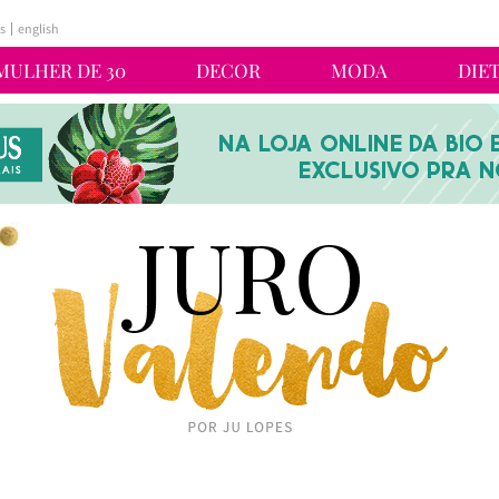
s
english
MULHER DE 30
DECOR
MODA
DIE