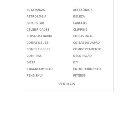
40 SEMANAS
ACESSÓRIOS
ASTROLOGIA
BELEZA
BEM-ESTAR
CABELOS
CELEBRIDADES
CLIPPING
COISAS DA BAHIA
COISAS DA JU
COISAS DE JEE
COISAS DO JAPÃO
COMES E BEBES
COMPORTAMENTO
COMPRAS
DECORAÇÃO
DIETA
DIY
EMAGRECIMENTO
ENTRETENIMENTO
FENG SHUI
FITNESS
VER MAIS