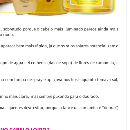
vel, sobretudo porque o cabelo mais iluminado parece ainda mais
período.
o aparece bem mais rápido, já que os raios solares potencializam o
copo de água e 4 colheres (das de sopa) de flores de camomila, e
ilha com tampa de spray e aplicava nos fios enquanto tomava sol,
uinho mais clara, mas sempre puxando para o dourado.
is quentes deve evitar, porque o lance da camomila é “dourar”,
 NO CABELO LOIRO?