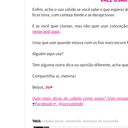
Enfim, acho o uso válido se você sabe o que esperar
ficar loira, com certeza tende a se decepcionar.
E se você quer clarear, mas não quer usar coloração
nesse post aqui.
Uma que usei quando estava com os fios mais escuro f
Alguém aqui usa?
Tem alguma outra dica ou opinião diferente, acha qu
Compartilha aí, menina!
Beijos,
Ju♥
Quer mais dicas de cabelo como essas?
Siga nossa
♥Facebook⇒ @jurovalendo
TAGS:
cabelos loiros
,
camomila
,
shampoo de camomila