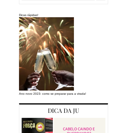
Dicas rápidas!
Ano novo 2023: como se preparar para a virada!
Preparando a cas
DICA DA JU
CABELO CAINDO E