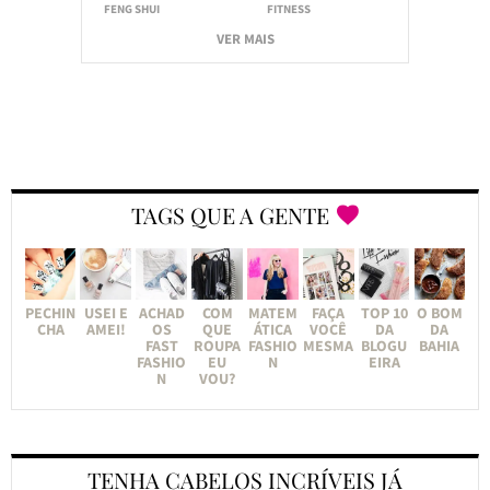
FENG SHUI
FITNESS
VER MAIS
TAGS QUE A GENTE
PECHIN
USEI E
ACHAD
COM
MATEM
FAÇA
TOP 10
O BOM
CHA
AMEI!
OS
QUE
ÁTICA
VOCÊ
DA
DA
FAST
ROUPA
FASHIO
MESMA
BLOGU
BAHIA
FASHIO
EU
N
EIRA
N
VOU?
TENHA CABELOS INCRÍVEIS JÁ