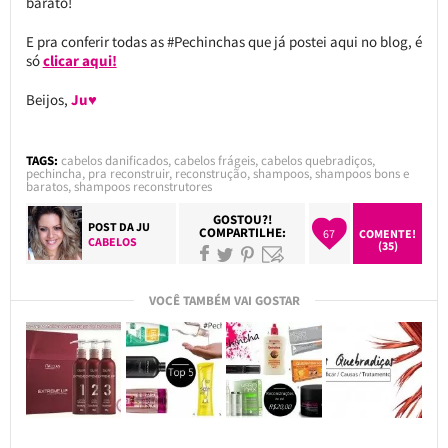
barato!
E pra conferir todas as #Pechinchas que já postei aqui no blog, é
só
clicar aqui!
Beijos,
Ju♥
TAGS:
cabelos danificados
,
cabelos frágeis
,
cabelos quebradiços
,
pechincha
,
pra reconstruir
,
reconstrução
,
shampoos
,
shampoos bons e
baratos
,
shampoos reconstrutores
GOSTOU?!
POST DA
JU
COMPARTILHE:
67
COMENTE!
CABELOS
(35)
VOCÊ TAMBÉM VAI GOSTAR