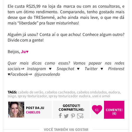
Ele custa R$25,99 na loja da marca ou com as consultoras, e
tem um ótimo rendimento. Comparando, tenho gostado mais
desse que do TRESemmé, acho ainda mais leve, o que me dá
mais “liberdade” pra fazer misturinhas!
Alguém já usou? Conta aí o que achou! Conhece algum outro?
Divide com a gente!
Beijos,
Ju♥
Quer mais dicas como essas? Vamos papear nas redes
sociais⇒ Instagram ♥ Snapchat ♥ Twitter ♥ Pinterest
♥Facebook⇒ @jurovalendo
TAGS:
cabelo de verão
,
cabelos cacheados
,
cabelos ondulados
,
eudora
,
siàge
,
spray texturizador
,
spray texturizador eudora
,
usei e amei
GOSTOU?!
POST DA
JU
COMPARTILHE:
61
COMENTE!
CABELOS
(6)
VOCÊ TAMBÉM VAI GOSTAR