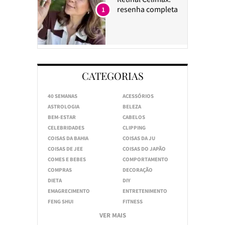
resenha completa
1
CATEGORIAS
40 SEMANAS
ACESSÓRIOS
ASTROLOGIA
BELEZA
BEM-ESTAR
CABELOS
CELEBRIDADES
CLIPPING
COISAS DA BAHIA
COISAS DA JU
COISAS DE JEE
COISAS DO JAPÃO
COMES E BEBES
COMPORTAMENTO
COMPRAS
DECORAÇÃO
DIETA
DIY
EMAGRECIMENTO
ENTRETENIMENTO
FENG SHUI
FITNESS
VER MAIS