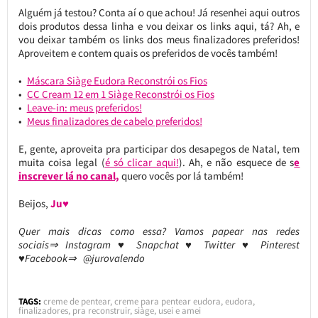
Alguém já testou? Conta aí o que achou! Já resenhei aqui outros
dois produtos dessa linha e vou deixar os links aqui, tá? Ah, e
vou deixar também os links dos meus finalizadores preferidos!
Aproveitem e contem quais os preferidos de vocês também!
Máscara Siàge Eudora Reconstrói os Fios
CC Cream 12 em 1 Siàge Reconstrói os Fios
Leave-in: meus preferidos!
Meus finalizadores de cabelo preferidos!
E, gente, aproveita pra participar dos desapegos de Natal, tem
muita coisa legal (
é só clicar aqui!
). Ah, e não esquece de s
e
inscrever lá no canal,
quero vocês por lá também!
Beijos,
Ju♥
Quer mais dicas como essa? Vamos papear nas redes
sociais⇒ Instagram ♥ Snapchat ♥ Twitter ♥ Pinterest
♥Facebook⇒ @jurovalendo
TAGS:
creme de pentear
,
creme para pentear eudora
,
eudora
,
finalizadores
,
pra reconstruir
,
siàge
,
usei e amei