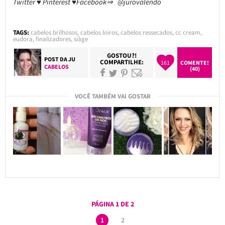
Twitter ♥ Pinterest ♥Facebook⇒ @jurovalendo
TAGS:
cabelos brilhosos
,
cabelos loiros
,
cabelos ressecados
,
cc cream
,
eudora
,
finalizadores
,
siàge
GOSTOU?!
POST DA
JU
COMPARTILHE:
161
COMENTE!
CABELOS
(40)
VOCÊ TAMBÉM VAI GOSTAR
PÁGINA 1 DE 2
1
2