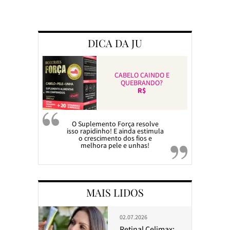
Preparando a c
DICA DA JU
CABELO CAINDO E
QUEBRANDO?
R$
O Suplemento Força resolve
isso rapidinho! E ainda estimula
o crescimento dos fios e
melhora pele e unhas!
MAIS LIDOS
02.07.2026
Retinal Celimax: