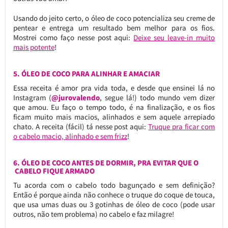
Usando do jeito certo, o óleo de coco potencializa seu creme de
pentear e entrega um resultado bem melhor para os fios.
Mostrei como faço nesse post aqui:
Deixe seu leave-in muito
mais potente
!
5. ÓLEO DE COCO PARA ALINHAR E AMACIAR
Essa receita é amor pra vida toda, e desde que ensinei lá no
Instagram (
@jurovalendo
, segue lá!) todo mundo vem dizer
que amou. Eu faço o tempo todo, é na finalização, e os fios
ficam muito mais macios, alinhados e sem aquele arrepiado
chato. A receita (fácil) tá nesse post aqui:
Truque pra ficar com
o cabelo macio, alinhado e sem frizz
!
6. ÓLEO DE COCO ANTES DE DORMIR, PRA EVITAR QUE O
CABELO FIQUE ARMADO
Tu acorda com o cabelo todo bagunçado e sem definição?
Então é porque ainda não conhece o truque do coque de touca,
que usa umas duas ou 3 gotinhas de óleo de coco (pode usar
outros, não tem problema) no cabelo e faz milagre!