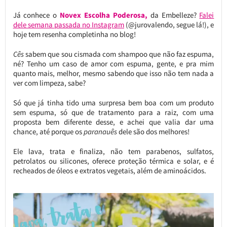
Já conhece o
Novex Escolha Poderosa,
da Embelleze?
Falei
dele semana passada no Instagram
(@jurovalendo, segue lá!), e
hoje tem resenha completinha no blog!
Cês
sabem que sou cismada com shampoo que não faz espuma,
né? Tenho um caso de amor com espuma, gente, e pra mim
quanto mais, melhor, mesmo sabendo que isso não tem nada a
ver com limpeza, sabe?
Só que já tinha tido uma surpresa bem boa com um produto
sem espuma, só que de tratamento para a raiz, com uma
proposta bem diferente desse, e achei que valia dar uma
chance, até porque os
paranauês
dele são dos melhores!
Ele lava, trata e finaliza, não tem parabenos, sulfatos,
petrolatos ou silicones, oferece proteção térmica e solar, e é
recheados de óleos e extratos vegetais, além de aminoácidos.