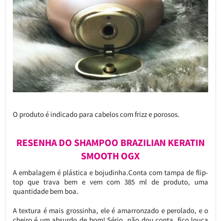
O produto é indicado para cabelos com frizz e porosos.
RESENHA DO SHAMPOO BRAZILIAN KERATIN
SMOOTH OGX
A embalagem é plástica e bojudinha.Conta com tampa de flip-
top que trava bem e vem com 385 ml de produto, uma
quantidade bem boa.
A textura é mais grossinha, ele é amarronzado e perolado, e o
cheiro é um absurdo de bom! Sério, não dou conta, fico louca