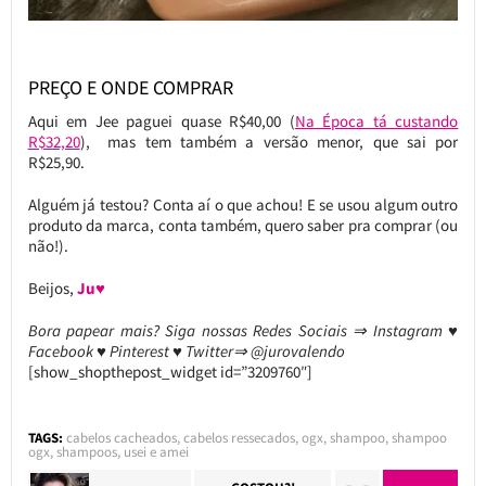
PREÇO E ONDE COMPRAR
Aqui em Jee paguei quase R$40,00 (
Na Época tá custando
R$32,20
), mas tem também a versão menor, que sai por
R$25,90.
Alguém já testou? Conta aí o que achou! E se usou algum outro
produto da marca, conta também, quero saber pra comprar (ou
não!).
Beijos,
Ju♥
Bora papear mais? Siga nossas Redes Sociais ⇒ Instagram ♥
Facebook ♥ Pinterest ♥ Twitter⇒ @jurovalendo
[show_shopthepost_widget id=”3209760″]
TAGS:
cabelos cacheados
,
cabelos ressecados
,
ogx
,
shampoo
,
shampoo
ogx
,
shampoos
,
usei e amei