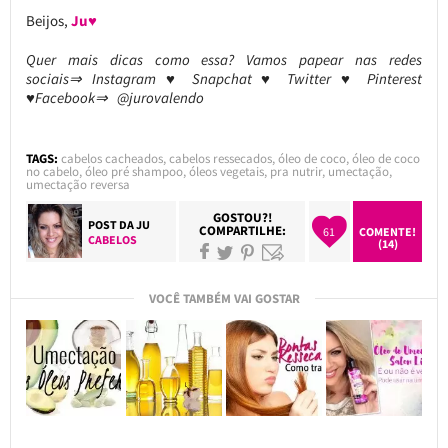
Beijos,
Ju♥
Quer mais dicas como essa? Vamos papear nas redes
sociais⇒ Instagram ♥ Snapchat ♥ Twitter ♥ Pinterest
♥Facebook⇒ @jurovalendo
TAGS:
cabelos cacheados
,
cabelos ressecados
,
óleo de coco
,
óleo de coco
no cabelo
,
óleo pré shampoo
,
óleos vegetais
,
pra nutrir
,
umectação
,
umectação reversa
GOSTOU?!
POST DA
JU
COMPARTILHE:
61
COMENTE!
CABELOS
(14)
VOCÊ TAMBÉM VAI GOSTAR