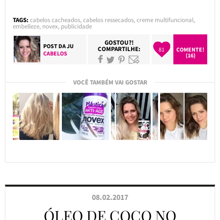
TAGS:
cabelos cacheados
,
cabelos ressecados
,
creme multifuncional
,
embelleze
,
novex
,
publicidade
GOSTOU?!
POST DA
JU
COMPARTILHE:
81
COMENTE!
CABELOS
(16)
VOCÊ TAMBÉM VAI GOSTAR
08.02.2017
ÓLEO DE COCO NO