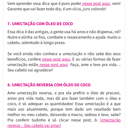
Vem aprender essa dica que é puro poder
nesse post aqui
, vem!
Garanto que vai fazer todo dia, é um vício,
juro valendo
!
7. UMECTAÇÃO COM ÓLEO DE COCO
Essa dica é das antigas, a gente usa há anos e não dispensa, né?
Nutre e alinha os fios, combate o ressecamento e ajuda muito o
cabelo, sobretudo à longo prazo.
Se você ainda não conhece a umectação e não sabe dos seus
benefícios, confere
nesse post aqui.
E as várias formas de fazer
umectação estão
nesse post aqui
. Faça, ame e leve pra vida…
Seu cabelo vai agradecer!
8. UMECTAÇÃO REVERSA COM ÓLEO DE COCO
Amo umectação reversa, e pra ela prefiro o óleo de pracaxi,
amor pra vida toda, mas dá pra fazer também com o óleo e
coco, é só adequar as quantidades! Essa umectação é a que
mais uso atualmente, porque tem dado um resultado bem
melhor no meu cabelo, deixando-o macio, sedoso e leve, sabe?
Pra conferir tudinho é só clicar nesse post, ó:
Umectação
reversa – Seu cabelo vai amar!