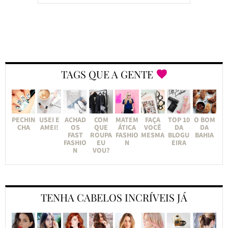
TAGS QUE A GENTE
PECHIN
USEI E
ACHAD
COM
MATEM
FAÇA
TOP 10
O BOM
CHA
AMEI!
OS
QUE
ÁTICA
VOCÊ
DA
DA
FAST
ROUPA
FASHIO
MESMA
BLOGU
BAHIA
FASHIO
EU
N
EIRA
N
VOU?
TENHA CABELOS INCRÍVEIS JÁ