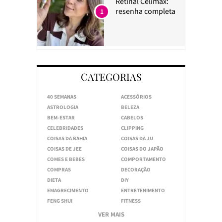
Retinal Celimax:
resenha completa
1
CATEGORIAS
40 SEMANAS
ACESSÓRIOS
ASTROLOGIA
BELEZA
BEM-ESTAR
CABELOS
CELEBRIDADES
CLIPPING
COISAS DA BAHIA
COISAS DA JU
COISAS DE JEE
COISAS DO JAPÃO
COMES E BEBES
COMPORTAMENTO
COMPRAS
DECORAÇÃO
DIETA
DIY
EMAGRECIMENTO
ENTRETENIMENTO
FENG SHUI
FITNESS
VER MAIS