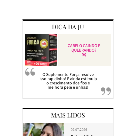
Preparando a c
DICA DA JU
CABELO CAINDO E
QUEBRANDO?
R$
O Suplemento Força resolve
isso rapidinho! E ainda estimula
o crescimento dos fios e
melhora pele e unhas!
MAIS LIDOS
02.07.2026