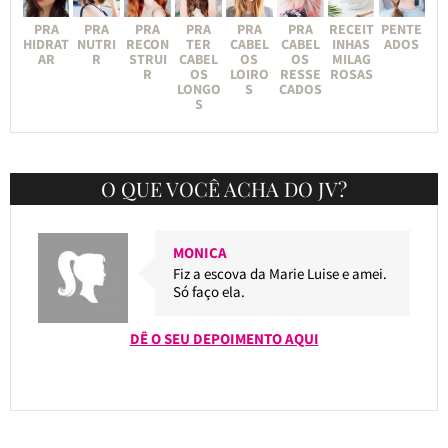
PRA
PRA
PRA
PRA
PRA
PRA
RECEIT
PENTE
HIDRAT
NUTRI
RECON
TER
CABEL
CABEL
INHAS
ADOS
AR
R
STRUI
CABEL
OS
OS
MILAG
R
OS
LOIRO
RESSE
ROSAS
LONGO
S
CADOS
S
O QUE VOCÊ ACHA DO JV?
MONICA
Fiz a escova da Marie Luise e amei.
Só faço ela.
DÊ O SEU DEPOIMENTO AQUI