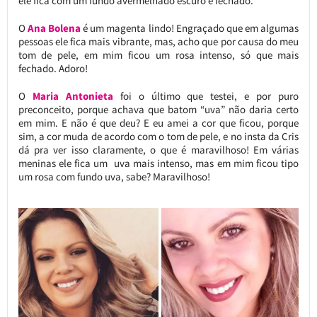
ele fica com um fundo avermelhado escuro e fechado.
O
Ana Bolena
é um magenta lindo! Engraçado que em algumas
pessoas ele fica mais vibrante, mas, acho que por causa do meu
tom de pele, em mim ficou um rosa intenso, só que mais
fechado. Adoro!
O
Maria Antonieta
foi o último que testei, e por puro
preconceito, porque achava que batom “uva” não daria certo
em mim. E não é que deu? E eu amei a cor que ficou, porque
sim, a cor muda de acordo com o tom de pele, e no insta da Cris
dá pra ver isso claramente, o que é maravilhoso! Em várias
meninas ele fica um uva mais intenso, mas em mim ficou tipo
um rosa com fundo uva, sabe? Maravilhoso!