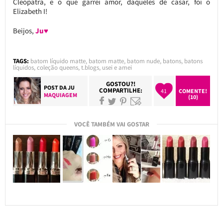
Cleópatra, e o que garrei amor, daqueles de casar, foi o
Elizabeth I!
Beijos,
Ju♥
TAGS:
batom líquido matte
,
batom matte
,
batom nude
,
batons
,
batons
líquidos
,
coleção queens
,
t.blogs
,
usei e amei
GOSTOU?!
POST DA
JU
COMPARTILHE:
41
COMENTE!
MAQUIAGEM
(10)
VOCÊ TAMBÉM VAI GOSTAR