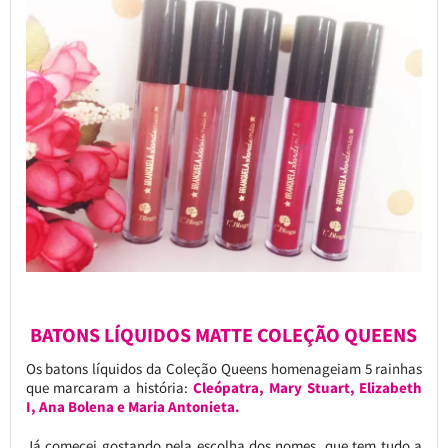
BATONS LÍQUIDOS MATTE COLEÇÃO QUEENS
Os batons líquidos da Coleção Queens homenageiam 5 rainhas
que marcaram a história:
Cleópatra, Mary Stuart, Elizabeth
I, Ana Bolena e Maria Antonieta.
Já comecei gostando pela escolha dos nomes, que tem tudo a