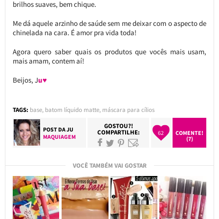
brilhos suaves, bem chique.
Me dá aquele arzinho de saúde sem me deixar com o aspecto de
chinelada na cara. É amor pra vida toda!
Agora quero saber quais os produtos que vocês mais usam,
mais amam, contem aí!
Beijos, J
u♥
TAGS:
base
,
batom líquido matte
,
máscara para cílios
GOSTOU?!
POST DA
JU
COMPARTILHE:
62
COMENTE!
MAQUIAGEM
(7)
VOCÊ TAMBÉM VAI GOSTAR