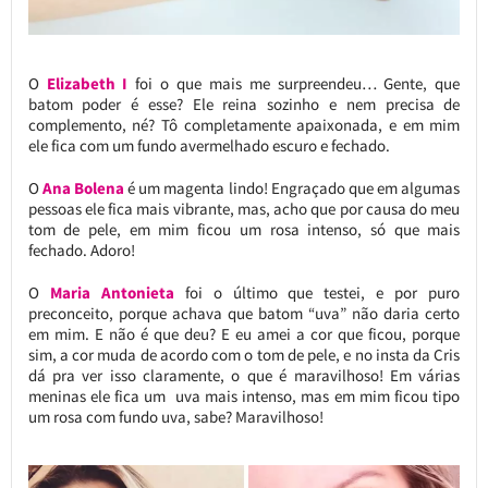
O
Elizabeth I
foi o que mais me surpreendeu… Gente, que
batom poder é esse? Ele reina sozinho e nem precisa de
complemento, né? Tô completamente apaixonada, e em mim
ele fica com um fundo avermelhado escuro e fechado.
O
Ana Bolena
é um magenta lindo! Engraçado que em algumas
pessoas ele fica mais vibrante, mas, acho que por causa do meu
tom de pele, em mim ficou um rosa intenso, só que mais
fechado. Adoro!
O
Maria Antonieta
foi o último que testei, e por puro
preconceito, porque achava que batom “uva” não daria certo
em mim. E não é que deu? E eu amei a cor que ficou, porque
sim, a cor muda de acordo com o tom de pele, e no insta da Cris
dá pra ver isso claramente, o que é maravilhoso! Em várias
meninas ele fica um uva mais intenso, mas em mim ficou tipo
um rosa com fundo uva, sabe? Maravilhoso!