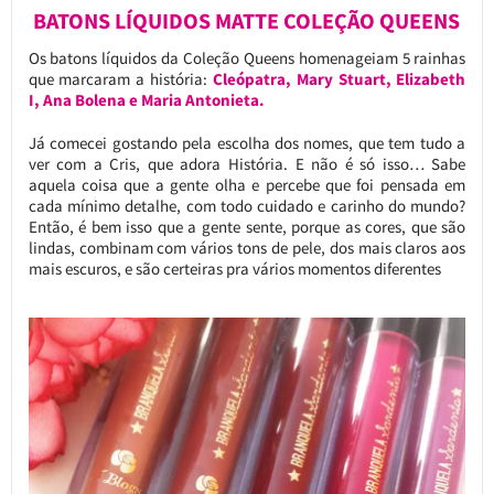
BATONS LÍQUIDOS MATTE COLEÇÃO QUEENS
Os batons líquidos da Coleção Queens homenageiam 5 rainhas
que marcaram a história:
Cleópatra, Mary Stuart, Elizabeth
I, Ana Bolena e Maria Antonieta.
Já comecei gostando pela escolha dos nomes, que tem tudo a
ver com a Cris, que adora História. E não é só isso… Sabe
aquela coisa que a gente olha e percebe que foi pensada em
cada mínimo detalhe, com todo cuidado e carinho do mundo?
Então, é bem isso que a gente sente, porque as cores, que são
lindas, combinam com vários tons de pele, dos mais claros aos
mais escuros, e são certeiras pra vários momentos diferentes