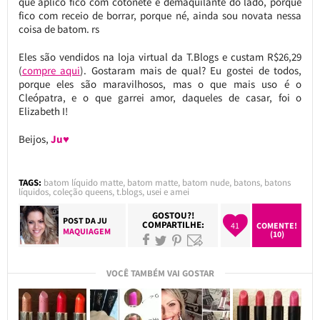
que aplico fico com cotonete e demaquilante do lado, porque
fico com receio de borrar, porque né, ainda sou novata nessa
coisa de batom. rs
Eles são vendidos na loja virtual da T.Blogs e custam R$26,29
(
compre aqui
). Gostaram mais de qual? Eu gostei de todos,
porque eles são maravilhosos, mas o que mais uso é o
Cleópatra, e o que garrei amor, daqueles de casar, foi o
Elizabeth I!
Beijos,
Ju♥
TAGS:
batom líquido matte
,
batom matte
,
batom nude
,
batons
,
batons
líquidos
,
coleção queens
,
t.blogs
,
usei e amei
GOSTOU?!
POST DA
JU
COMPARTILHE:
41
COMENTE!
MAQUIAGEM
(10)
VOCÊ TAMBÉM VAI GOSTAR