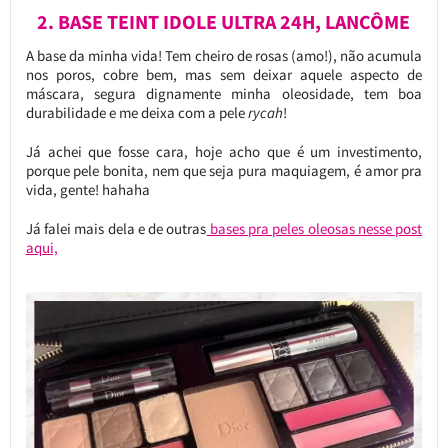
2. BASE TEINT IDOLE ULTRA 24H, LANCÔME
A base da minha vida! Tem cheiro de rosas (amo!), não acumula
nos poros, cobre bem, mas sem deixar aquele aspecto de
máscara, segura dignamente minha oleosidade, tem boa
durabilidade e me deixa com a pele
rycah
!
Já achei que fosse cara, hoje acho que é um investimento,
porque pele bonita, nem que seja pura maquiagem, é amor pra
vida, gente! hahaha
Já falei mais dela e de outras
bases pra peles oleosas nesse post
aqui,