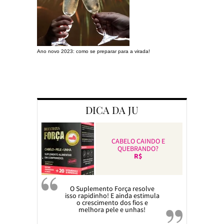
Ano novo 2023: como se preparar para a virada!
Preparando a c
DICA DA JU
CABELO CAINDO E
QUEBRANDO?
R$
O Suplemento Força resolve
isso rapidinho! E ainda estimula
o crescimento dos fios e
melhora pele e unhas!