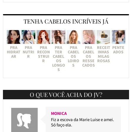
TENHA CABELOS INCRÍVEIS JÁ
PRA
PRA
PRA
PRA
PRA
PRA
RECEIT
PENTE
HIDRAT
NUTRI
RECON
TER
CABEL
CABEL
INHAS
ADOS
AR
R
STRUI
CABEL
OS
OS
MILAG
R
OS
LOIRO
RESSE
ROSAS
LONGO
S
CADOS
S
O QUE VOCÊ ACHA DO JV?
MONICA
Fiz a escova da Marie Luise e amei.
Só faço ela.