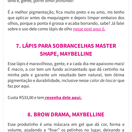
olho e, gente,
garrei amor profundo
!
É a melhor pigmentação, fica muito preto e eu amo, ms tenho
que aplicar antes da maquiagem e depois limpar embaixo dos
olhos, porque a ponta é grossa e acaba borrando, sabe? Já falei
sobre o uso dele como lápis de olho
nesse post aqui ó.
7. LÁPIS PARA SOBRANCELHAS MASTER
SHAPE, MAYBELLINE
Esse lápis é maravilhoso, gente, e a cada dia me apaixono mais!
É macio, a cor tem um fundo acinzentado que dá certinho na
minha pele e garante um resultado bem natural, tem ótima
pigmentação e durabilidade, inclusive nesse
calor de lascar
que
faz por aqui.
Custa R$33,00 e tem
resenha dele aqui.
8. BROW DRAMA, MAYBELLINE
Esse produtinho é uma máscara em gel que dá cor, forma e
volume, ajudando a “fixar” os pelinhos no lugar, deixando a