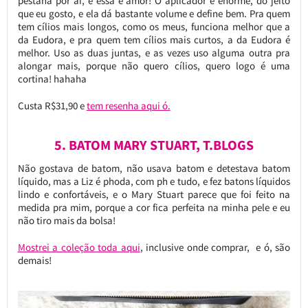
pestana por aí, e essa é amor! O aplicador é enorme, do jeito
que eu gosto, e ela dá bastante volume e define bem. Pra quem
tem cílios mais longos, como os meus, funciona melhor que a
da Eudora, e pra quem tem cílios mais curtos, a da Eudora é
melhor. Uso as duas juntas, e as vezes uso alguma outra pra
alongar mais, porque não quero cílios, quero logo é uma
cortina! hahaha
Custa R$31,90 e
tem resenha aqui ó.
5. BATOM MARY STUART, T.BLOGS
Não gostava de batom, não usava batom e detestava batom
líquido, mas a Liz é phoda, com ph e tudo, e fez batons líquidos
lindo e confortáveis, e o Mary Stuart parece que foi feito na
medida pra mim, porque a cor fica perfeita na minha pele e eu
não tiro mais da bolsa!
Mostrei a coleção toda aqui
, inclusive onde comprar, e ó, são
demais!