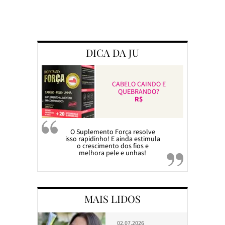
Preparando a c
DICA DA JU
CABELO CAINDO E
QUEBRANDO?
R$
O Suplemento Força resolve
isso rapidinho! E ainda estimula
o crescimento dos fios e
melhora pele e unhas!
MAIS LIDOS
02.07.2026