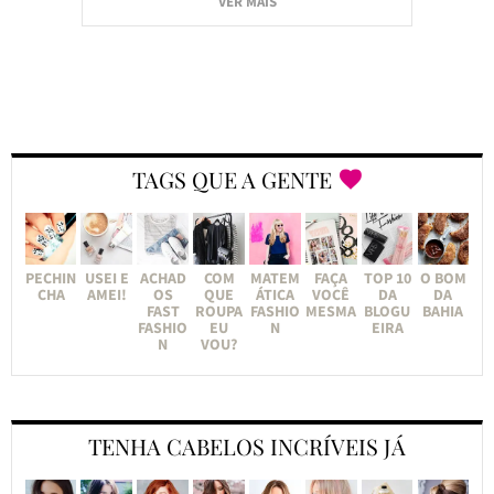
VER MAIS
TAGS QUE A GENTE
PECHIN
USEI E
ACHAD
COM
MATEM
FAÇA
TOP 10
O BOM
CHA
AMEI!
OS
QUE
ÁTICA
VOCÊ
DA
DA
FAST
ROUPA
FASHIO
MESMA
BLOGU
BAHIA
FASHIO
EU
N
EIRA
N
VOU?
TENHA CABELOS INCRÍVEIS JÁ