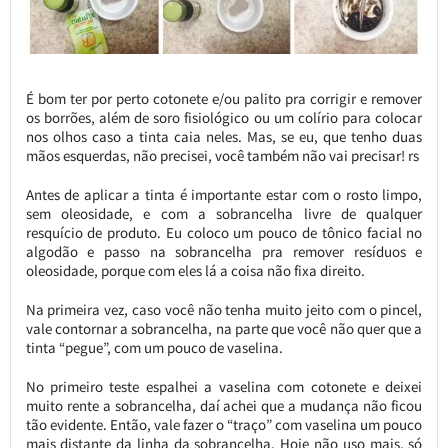
É bom ter por perto cotonete e/ou palito pra corrigir e remover
os borrões, além de soro fisiológico ou um colírio para colocar
nos olhos caso a tinta caia neles. Mas, se eu, que tenho duas
mãos esquerdas, não precisei, você também não vai precisar! rs
Antes de aplicar a tinta é importante estar com o rosto limpo,
sem oleosidade, e com a sobrancelha livre de qualquer
resquício de produto. Eu coloco um pouco de tônico facial no
algodão e passo na sobrancelha pra remover resíduos e
oleosidade, porque com eles lá a coisa não fixa direito.
Na primeira vez, caso você não tenha muito jeito com o pincel,
vale contornar a sobrancelha, na parte que você não quer que a
tinta “pegue”, com um pouco de vaselina.
No primeiro teste espalhei a vaselina com cotonete e deixei
muito rente a sobrancelha, daí achei que a mudança não ficou
tão evidente. Então, vale fazer o “traço” com vaselina um pouco
mais distante da linha da sobrancelha. Hoje não uso mais, só