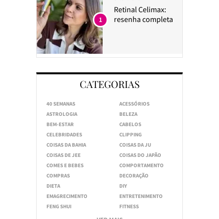
Retinal Celimax:
resenha completa
1
CATEGORIAS
40 SEMANAS
ACESSÓRIOS
ASTROLOGIA
BELEZA
BEM-ESTAR
CABELOS
CELEBRIDADES
CLIPPING
COISAS DA BAHIA
COISAS DA JU
COISAS DE JEE
COISAS DO JAPÃO
COMES E BEBES
COMPORTAMENTO
COMPRAS
DECORAÇÃO
DIETA
DIY
EMAGRECIMENTO
ENTRETENIMENTO
FENG SHUI
FITNESS