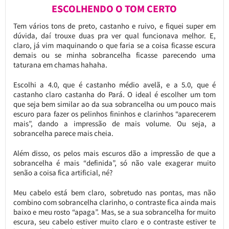
ESCOLHENDO O TOM CERTO
Tem vários tons de preto, castanho e ruivo, e fiquei super em
dúvida, daí trouxe duas pra ver qual funcionava melhor. E,
claro, já vim maquinando o que faria se a coisa ficasse escura
demais ou se minha sobrancelha ficasse parecendo uma
taturana em chamas hahaha.
Escolhi a 4.0, que é castanho médio avelã, e a 5.0, que é
castanho claro castanha do Pará. O ideal é escolher um tom
que seja bem similar ao da sua sobrancelha ou um pouco mais
escuro para fazer os pelinhos fininhos e clarinhos “aparecerem
mais”, dando a impressão de mais volume. Ou seja, a
sobrancelha parece mais cheia.
Além disso, os pelos mais escuros dão a impressão de que a
sobrancelha é mais “definida”, só não vale exagerar muito
senão a coisa fica artificial, né?
Meu cabelo está bem claro, sobretudo nas pontas, mas não
combino com sobrancelha clarinho, o contraste fica ainda mais
baixo e meu rosto “apaga”. Mas, se a sua sobrancelha for muito
escura, seu cabelo estiver muito claro e o contraste estiver te