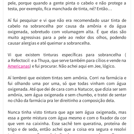
pele, porque quando a gente pinta o cabelo e não protege a
testa, por exemplo, fica manchada de tinta, né? Então…
Aí fui pesquisar e vi que não era recomendado usar tinta de
cabelo na sobrancelha por causa da amônia e da água
oxigenada, sobretudo com volumagem alta. É que elas são
muito agressivas para a pele ao redor dos olhos, podendo
causar alergias e até queimar a sobrancelha.
Vi que existem tinturas específicas para sobrancelha (
a Refectocil e a Thuya, que serve também para cílios e vende na
Americanas
) e fui procurar. Não achei aqui em Jee, lógico.
Aí lembrei que existem tintas sem amônia. Corri na farmácia e
fui olhando uma por uma, só que todas vinham com água
oxigenada. Até que dei de cara com a Natucor, que dizia ser sem
amônia, sem água oxigenada e sem chumbo, e tratei de sentar
no chão da farmácia pra ler direitinho a composição dela.
Nunca tinha visto tintura que age sem água oxigenada, mas
essa a gente mistura com água mesmo e com o fixador da cor
que vem na caixinha. Esse sachê tem queratina, proteína de
trigo e de seda, então achei que a coisa era segura e resolvi