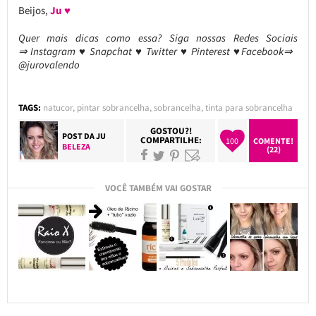
Beijos,
Ju ♥
Quer mais dicas como essa?
Siga nossas Redes Sociais
⇒ Instagram ♥ Snapchat ♥ Twitter ♥ Pinterest ♥Facebook⇒
@jurovalendo
TAGS:
natucor
,
pintar sobrancelha
,
sobrancelha
,
tinta para sobrancelha
GOSTOU?!
POST DA
JU
COMPARTILHE:
100
COMENTE!
BELEZA
(22)
VOCÊ TAMBÉM VAI GOSTAR