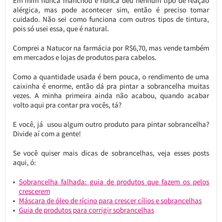
Em mim nunca manchou e nunca deu nenhum tipo de reação
alérgica, mas pode acontecer sim, então é preciso tomar
cuidado. Não sei como funciona com outros tipos de tintura,
pois só usei essa, que é natural.
Comprei a Natucor na farmácia por R$6,70, mas vende também
em mercados e lojas de produtos para cabelos.
Como a quantidade usada é bem pouca, o rendimento de uma
caixinha é enorme, então dá pra pintar a sobrancelha muitas
vezes. A minha primeira ainda não acabou, quando acabar
volto aqui pra contar pra vocês, tá?
E você, já usou algum outro produto para pintar sobrancelha?
Divide aí com a gente!
Se você quiser mais dicas de sobrancelhas, veja esses posts
aqui, ó:
Sobrancelha falhada: guia de produtos que fazem os pelos
crescerem
Máscara de óleo de rícino para crescer cílios e sobrancelhas
Guia de produtos para corrigir sobrancelhas