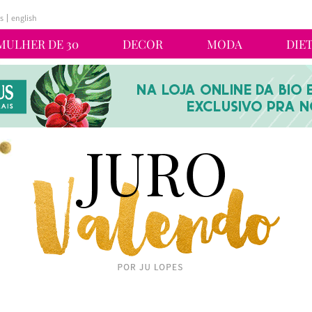
s
english
MULHER DE 30
DECOR
MODA
DIE