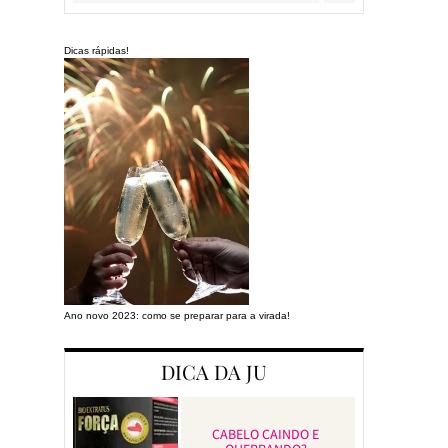
Dicas rápidas!
Ano novo 2023: como se preparar para a virada!
Preparando a cas
DICA DA JU
CABELO CAINDO E