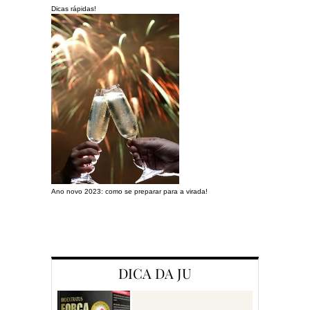
Dicas rápidas!
Ano novo 2023: como se preparar para a virada!
Preparando a c
DICA DA JU