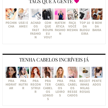
TAGS QUE A GENTE
PECHIN
USEI E
ACHAD
COM
MATEM
FAÇA
TOP 10
O BOM
CHA
AMEI!
OS
QUE
ÁTICA
VOCÊ
DA
DA
FAST
ROUPA
FASHIO
MESMA
BLOGU
BAHIA
FASHIO
EU
N
EIRA
N
VOU?
TENHA CABELOS INCRÍVEIS JÁ
PRA
PRA
PRA
PRA
PRA
PRA
RECEIT
PENTE
HIDRAT
NUTRI
RECON
TER
CABEL
CABEL
INHAS
ADOS
AR
R
STRUI
CABEL
OS
OS
MILAG
R
OS
LOIRO
RESSE
ROSAS
LONGO
S
CADOS
S