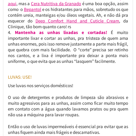
aqui
, mas a
Cera Nutritiva da Granado
é uma boa opção, assim
como o
Bepantol
e os hidratantes para mãos, sobretudo os que
contém ureia, manteigas e/ou óleos vegetais. Ah, e não dá pra
esquecer do
Deep Comfort Hand and Cuticle Cream
, da
Clinique, tão bom quanto caro! rs
Mantenha as unhas lixadas e cortadas!
É muito
importante lixar e cortar as unhas, pra tristeza de quem ama
unhas enormes, pois isso remove justamente a parte mais frágil,
que quebra com mais facilidade. O “corte” precisa ser retinho
nos cantos, e a lixa é importante pra deixar a ponta mais
uniforme, o que evita que as unhas “lasquem” facilmente.
LUVAS: USE!
Use luvas nos serviços domésticos!
O uso de detergentes e produtos de limpeza são abrasivos e
muito agressivos para as unhas, assim como ficar muito tempo
em contato com a água quando lavamos pratos ou pra quem
não usa a máquina para lavar roupas.
Então o uso de luvas impermeáveis é essencial pra evitar que as
unhas fiquem ainda mais frágeis e descamativas.