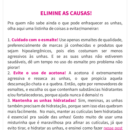
ELIMINE AS CAUSAS!
Pra quem não sabe ainda o que pode enfraquecer as unhas,
olha aqui uma listinha de coisas a evitar/maneirar:
Cuidado com o esmalte!
Use apenas esmaltes de qualidade,
preferencialmente de marcas já conhecidas e produtos que
sejam hipoalergênicos, pois eles costumam ser menos
agressivos às unhas. E se as suas unhas não estiverem
saudáveis, dê um tempo no uso do esmalte pro problema não
piorar!
Evite o uso de acetona!
A acetona é extremamente
agressiva e resseca as unhas, o que propicia aquela
descamação chata e a quebra. Então, opte por removedores de
esmaltes, e escolha os que contenham substâncias hidratantes
e/ou fortalecedoras, porque ajuda nunca é demais! rs
Mantenha as unhas hidratadas!
Sim, meninas, as unhas
também precisam de hidratação, porque sem isso elas quebram
mais facilmente. No mais, manter as cutículas bem hidratadas
é essencial pra saúde das unhas! Gosto muito de usar uma
misturinha que é maravilhosa pra afinar as cutículas, já que
evito tirar, e hidratar as unhas, e ensinei como fazer
nesse post