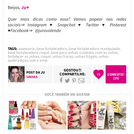
Beijos,
Ju♥
Quer mais dicas como essa? Vamos papear nas redes
sociais⇒ Instagram ♥ Snapchat ♥ Twitter ♥ Pinterest
♥Facebook⇒ @jurovalendo
TAGS:
assessoria
,
base fortalecedora
,
base fortalecedora manipulada
,
base fortalecedora risqué
,
base para unhas
,
cuidados com as unhas
,
fortalecer as unhas
,
risqué
,
unhas fracas
,
unhas frágeis
,
unhas
quebradiças
,
usei e amei
GOSTOU?!
POST DA
JU
COMPARTILHE:
79
COMENTE!
UNHAS
(15)
VOCÊ TAMBÉM VAI GOSTAR