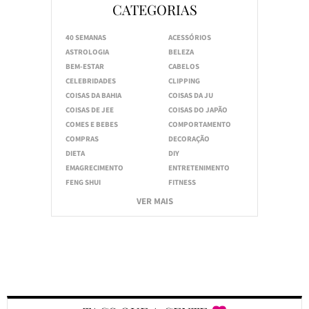
CATEGORIAS
40 SEMANAS
ACESSÓRIOS
ASTROLOGIA
BELEZA
BEM-ESTAR
CABELOS
CELEBRIDADES
CLIPPING
COISAS DA BAHIA
COISAS DA JU
COISAS DE JEE
COISAS DO JAPÃO
COMES E BEBES
COMPORTAMENTO
COMPRAS
DECORAÇÃO
DIETA
DIY
EMAGRECIMENTO
ENTRETENIMENTO
FENG SHUI
FITNESS
VER MAIS