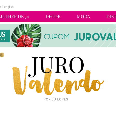
s
english
MULHER DE 30
DECOR
MODA
DIE