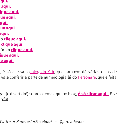
aqui.
 aqui.
lique aqui.
que aqui.
qui.
que aqui.
aqui.
ião
clique aqui.
o
clique aqui.
icórnio
clique aqui.
ique aqui.
ue aqui.
, é só acessar o
blog do Yub
, que também dá várias dicas de
e vale conferir a parte de numerologia lá do
Personare
, que é feita
al (e divertido!) sobre o tema aqui no blog,
é só clicar aqui.
E se
 nós!
 Twitter ♥ Pinterest ♥Facebook⇒ @jurovalendo