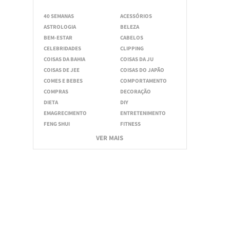
40 SEMANAS
ACESSÓRIOS
ASTROLOGIA
BELEZA
BEM-ESTAR
CABELOS
CELEBRIDADES
CLIPPING
COISAS DA BAHIA
COISAS DA JU
COISAS DE JEE
COISAS DO JAPÃO
COMES E BEBES
COMPORTAMENTO
COMPRAS
DECORAÇÃO
DIETA
DIY
EMAGRECIMENTO
ENTRETENIMENTO
FENG SHUI
FITNESS
VER MAIS