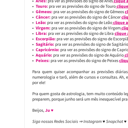
Áries:
pra ver as previsões do signo de Áries
clique 
Touro:
pra ver as previsões do signo de Touro
clique
Gêmeos:
pra ver as previsões do signo de Gêmeos
c
Câncer:
pra ver as previsões do signo de Câncer
cli
Leão:
pra ver as previsões do signo de Leão
clique a
Virgem:
pra ver as previsões do signo de Virgem
cli
Libra:
pra ver as previsões do signo de Libra
clique 
Escorpião:
pra ver as previsões do signo de Escorp
Sagitário:
pra ver as previsões do signo de Sagitári
Capricórnio:
pra ver as previsões do signo de Capr
Aquário:
pra ver as previsões do signo de Aquário
cl
Peixes:
pra ver as previsões do signo de Peixes
cliq
Para quem quiser acompanhar as previsões diárias
numerologia e tarô, além de cursos e consultas. Ah, 
por ele!
Pra quem gosta de astrologia, tem muito conteúdo leg
preparem, porque junho será um mês inesquecível pra
Beijos,
Ju ♥
Siga nossas Redes Sociais ⇒ Instagram ♥ Snapchat ♥