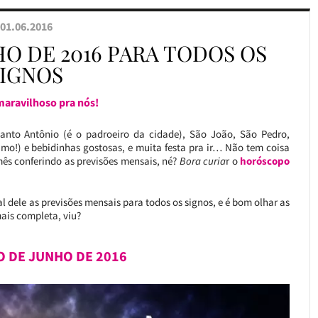
01.06.2016
O DE 2016 PARA TODOS OS
SIGNOS
aravilhoso pra nós!
nto Antônio (é o padroeiro da cidade), São João, São Pedro,
amo!) e bebidinhas gostosas, e muita festa pra ir… Não tem coisa
mês conferindo as previsões mensais, né?
Bora curia
r o
horóscopo
l dele as previsões mensais para todos os signos, e é bom olhar as
ais completa, viu?
 DE JUNHO DE 2016