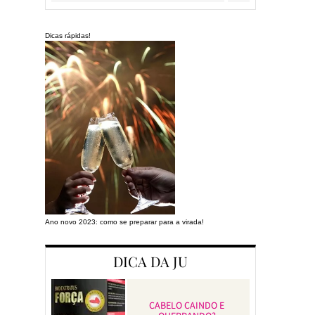
Dicas rápidas!
Ano novo 2023: como se preparar para a virada!
Preparando a cas
DICA DA JU
CABELO CAINDO E