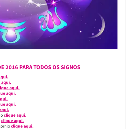
E 2016 PARA TODOS OS SIGNOS
aqui.
 aqui.
lique aqui.
que aqui.
qui.
que aqui.
aqui.
ião
clique aqui.
o
clique aqui.
icórnio
clique aqui.