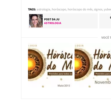
TAGS:
astrologia
,
horóscopo
,
horóscopo do mês
,
signos
,
yube
POST DA
JU
ASTROLOGIA
VOCÊ 