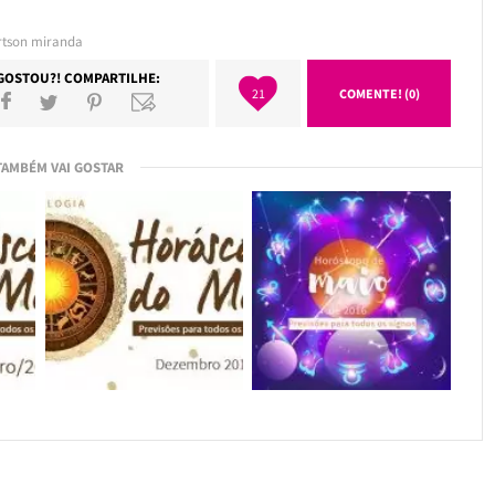
rtson miranda
GOSTOU?! COMPARTILHE:
21
COMENTE! (0)
TAMBÉM VAI GOSTAR