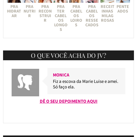
PRA
PRA
PRA
PRA
PRA
PRA
RECEIT
PENTE
HIDRAT
NUTRI
RECON
TER
CABEL
CABEL
INHAS
ADOS
AR
R
STRUI
CABEL
OS
OS
MILAG
R
OS
LOIRO
RESSE
ROSAS
LONGO
S
CADOS
S
O QUE VOCÊ ACHA DO JV?
MONICA
Fiz a escova da Marie Luise e amei.
Só faço ela.
DÊ O SEU DEPOIMENTO AQUI