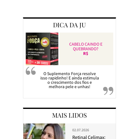
Preparando a c
DICA DA JU
CABELO CAINDO E
QUEBRANDO?
R$
O Suplemento Força resolve
isso rapidinho! E ainda estimula
o crescimento dos fios e
melhora pele e unhas!
MAIS LIDOS
02.07.2026
Retinal Celimax: