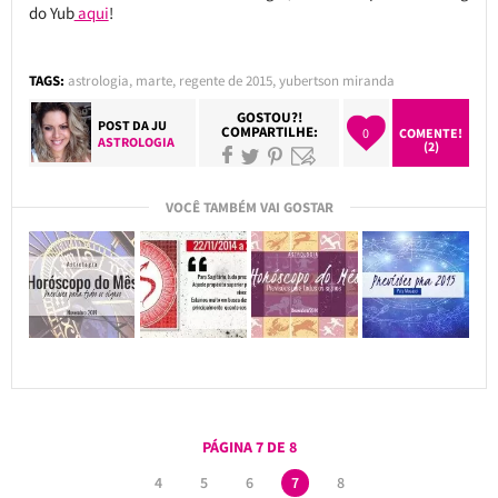
do Yub
aqui
!
TAGS:
astrologia
,
marte
,
regente de 2015
,
yubertson miranda
GOSTOU?!
POST DA
JU
COMPARTILHE:
0
COMENTE!
ASTROLOGIA
(2)
VOCÊ TAMBÉM VAI GOSTAR
PÁGINA 7 DE 8
4
5
6
7
8