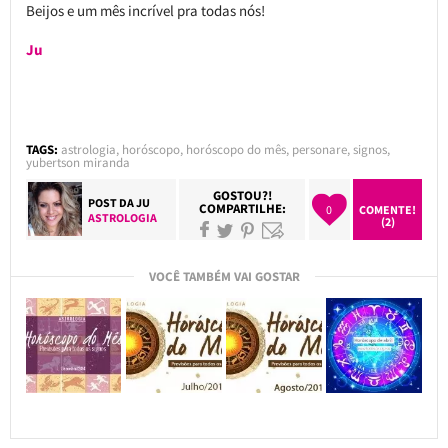
Beijos e um mês incrível pra todas nós!
Ju
TAGS:
astrologia
,
horóscopo
,
horóscopo do mês
,
personare
,
signos
,
yubertson miranda
GOSTOU?!
POST DA
JU
COMPARTILHE:
0
COMENTE!
ASTROLOGIA
(2)
VOCÊ TAMBÉM VAI GOSTAR