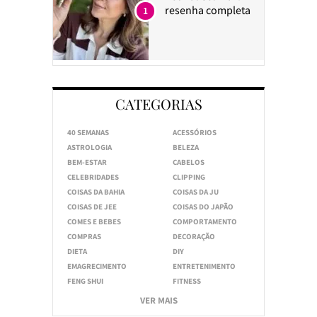
resenha completa
1
CATEGORIAS
40 SEMANAS
ACESSÓRIOS
ASTROLOGIA
BELEZA
BEM-ESTAR
CABELOS
CELEBRIDADES
CLIPPING
COISAS DA BAHIA
COISAS DA JU
COISAS DE JEE
COISAS DO JAPÃO
COMES E BEBES
COMPORTAMENTO
COMPRAS
DECORAÇÃO
DIETA
DIY
EMAGRECIMENTO
ENTRETENIMENTO
FENG SHUI
FITNESS
VER MAIS