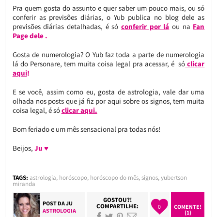
Pra quem gosta do assunto e quer saber um pouco mais, ou só
conferir as previsões diárias, o Yub publica no blog dele as
previsões diárias detalhadas, é só
conferir por lá
ou na
Fan
Page dele
.
Gosta de numerologia? O Yub faz toda a parte de numerologia
lá do Personare, tem muita coisa legal pra acessar, é só
clicar
aqui
!
E se você, assim como eu, gosta de astrologia, vale dar uma
olhada nos posts que já fiz por aqui sobre os signos, tem muita
coisa legal, é só
clicar aqui.
Bom feriado e um mês sensacional pra todas nós!
Beijos,
Ju ♥
TAGS:
astrologia
,
horóscopo
,
horóscopo do mês
,
signos
,
yubertson
miranda
GOSTOU?!
POST DA
JU
COMPARTILHE:
0
COMENTE!
ASTROLOGIA
(1)