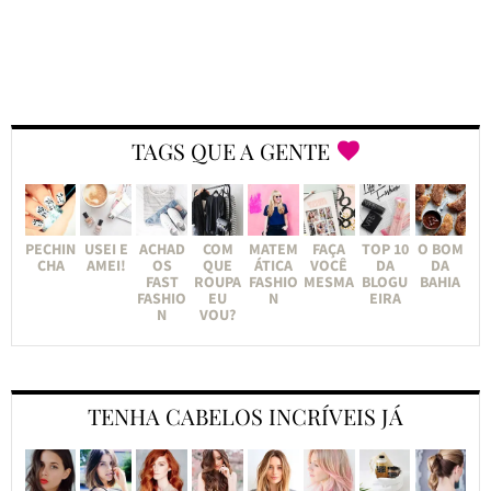
TAGS QUE A GENTE
PECHIN
USEI E
ACHAD
COM
MATEM
FAÇA
TOP 10
O BOM
CHA
AMEI!
OS
QUE
ÁTICA
VOCÊ
DA
DA
FAST
ROUPA
FASHIO
MESMA
BLOGU
BAHIA
FASHIO
EU
N
EIRA
N
VOU?
TENHA CABELOS INCRÍVEIS JÁ