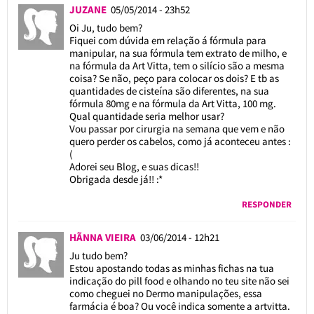
JUZANE
05/05/2014 - 23h52
Oi Ju, tudo bem?
Fiquei com dúvida em relação á fórmula para
manipular, na sua fórmula tem extrato de milho, e
na fórmula da Art Vitta, tem o silício são a mesma
coisa? Se não, peço para colocar os dois? E tb as
quantidades de cisteína são diferentes, na sua
fórmula 80mg e na fórmula da Art Vitta, 100 mg.
Qual quantidade seria melhor usar?
Vou passar por cirurgia na semana que vem e não
quero perder os cabelos, como já aconteceu antes :
(
Adorei seu Blog, e suas dicas!!
Obrigada desde já!! :*
RESPONDER
HÃNNA VIEIRA
03/06/2014 - 12h21
Ju tudo bem?
Estou apostando todas as minhas fichas na tua
indicação do pill food e olhando no teu site não sei
como cheguei no Dermo manipulações, essa
farmácia é boa? Ou você indica somente a artvitta.