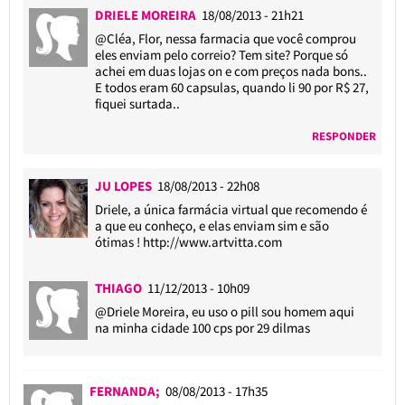
DRIELE MOREIRA
18/08/2013 - 21h21
@Cléa
, Flor, nessa farmacia que você comprou
eles enviam pelo correio? Tem site? Porque só
achei em duas lojas on e com preços nada bons..
E todos eram 60 capsulas, quando li 90 por R$ 27,
fiquei surtada..
RESPONDER
JU LOPES
18/08/2013 - 22h08
Driele, a única farmácia virtual que recomendo é
a que eu conheço, e elas enviam sim e são
ótimas !
http://www.artvitta.com
THIAGO
11/12/2013 - 10h09
@Driele Moreira
, eu uso o pill sou homem aqui
na minha cidade 100 cps por 29 dilmas
FERNANDA;
08/08/2013 - 17h35