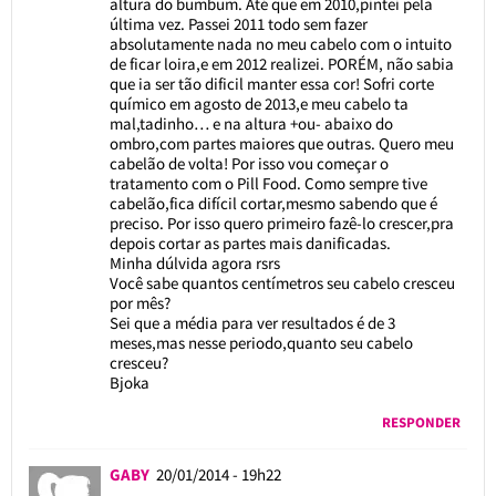
altura do bumbum. Até que em 2010,pintei pela
última vez. Passei 2011 todo sem fazer
absolutamente nada no meu cabelo com o intuito
de ficar loira,e em 2012 realizei. PORÉM, não sabia
que ia ser tão dificil manter essa cor! Sofri corte
químico em agosto de 2013,e meu cabelo ta
mal,tadinho… e na altura +ou- abaixo do
ombro,com partes maiores que outras. Quero meu
cabelão de volta! Por isso vou começar o
tratamento com o Pill Food. Como sempre tive
cabelão,fica difícil cortar,mesmo sabendo que é
preciso. Por isso quero primeiro fazê-lo crescer,pra
depois cortar as partes mais danificadas.
Minha dúlvida agora rsrs
Você sabe quantos centímetros seu cabelo cresceu
por mês?
Sei que a média para ver resultados é de 3
meses,mas nesse periodo,quanto seu cabelo
cresceu?
Bjoka
RESPONDER
GABY
20/01/2014 - 19h22