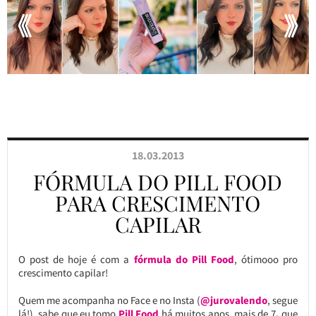
18.03.2013
FÓRMULA DO PILL FOOD
PARA CRESCIMENTO
CAPILAR
O post de hoje é com a
fórmula do Pill Food
, ótimooo pro
crescimento capilar!
Quem me acompanha no Face e no Insta (
@jurovalendo
, segue
lá!), sabe que eu tomo
Pill Food
há muitos anos, mais de 7
,
que