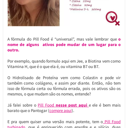
A fórmula do Pill Food é “universal”, mas vale lembrar que
o
nome de alguns ativos pode mudar de um lugar para o
outro.
Por exemplo, quando formulo aqui em Jee, a Biotina vem como
Vitamina H, que é o que ela é, ou vitamina B7 ou B7.
O Hidrolisado de Proteína vem como Colastin e pode vir
também como colágeno, e assim por diante. Então, não tem
isso de fórmula certa ou fórmula errada, pois os ativos são os
mesmos, o que mudam são os nomes, entende?
Já falei sobre o
Pill Food
nesse post aqui
e ele é bem mais
barato que o Pantogar (
compre aqui
).
E pra quem quiser uma versão mais potente, tem o
Pill Food
turbinado
, que é enriquecido com enxofre e e silício, duas