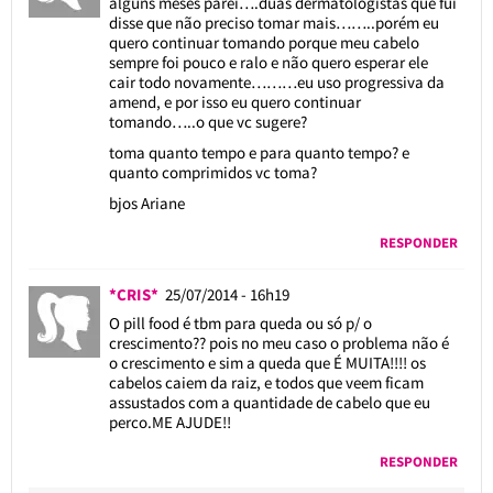
alguns meses parei….duas dermatologistas que fui
disse que não preciso tomar mais……..porém eu
quero continuar tomando porque meu cabelo
sempre foi pouco e ralo e não quero esperar ele
cair todo novamente………eu uso progressiva da
amend, e por isso eu quero continuar
tomando…..o que vc sugere?
toma quanto tempo e para quanto tempo? e
quanto comprimidos vc toma?
bjos Ariane
RESPONDER
*CRIS*
25/07/2014 - 16h19
O pill food é tbm para queda ou só p/ o
crescimento?? pois no meu caso o problema não é
o crescimento e sim a queda que É MUITA!!!! os
cabelos caiem da raiz, e todos que veem ficam
assustados com a quantidade de cabelo que eu
perco.ME AJUDE!!
RESPONDER