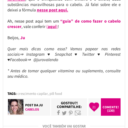
substâncias maravilhosas para o cabelo. Já falei sobre ele e
deixei a fórmula
nesse post aqui.
Ah, nesse post aqui tem um
“guia” de como fazer o cabelo
crescer
, vale conferir
(
aqui
)
!
Beijos,
Ju
Quer mais dicas como essa? Vamos papear nas redes
sociais⇒ Instagram ♥ Snapchat ♥ Twitter ♥ Pinterest
♥Facebook⇒ @jurovalendo
* Antes de tomar qualquer vitamina ou suplemento, consulte
seu médico.
TAGS:
crescimento capilar
,
pill food
GOSTOU?!
POST DA
JU
COMPARTILHE:
21
COMENTE!
CABELOS
(130)
VOCÊ TAMBÉM VAI GOSTAR