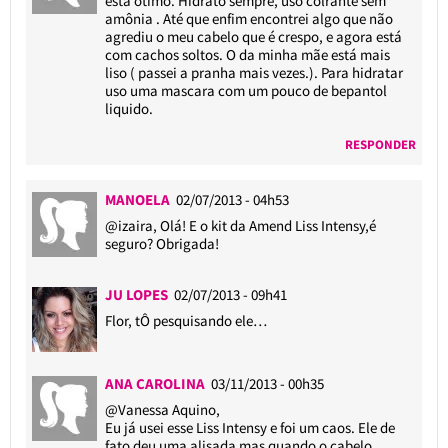
está ótimo. Hidrato sempre, uso colrante sem
amônia . Até que enfim encontrei algo que não
agrediu o meu cabelo que é crespo, e agora está
com cachos soltos. O da minha mãe está mais
liso ( passei a pranha mais vezes.). Para hidratar
uso uma mascara com um pouco de bepantol
liquido.
RESPONDER
MANOELA
02/07/2013 - 04h53
@izaira
, Olá! E o kit da Amend Liss Intensy,é
seguro? Obrigada!
JU LOPES
02/07/2013 - 09h41
Flor, tÔ pesquisando ele…
ANA CAROLINA
03/11/2013 - 00h35
@Vanessa Aquino
,
Eu já usei esse Liss Intensy e foi um caos. Ele de
fato deu uma alisada mas quando o cabelo