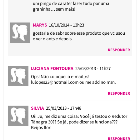
um pingo de carater fazer tudo por uma
graninha… sem mais!
MARYS
16/10/2014 - 13h23
gostaria de sabr sobre esse produto que vc usou
e ver o ants e depois
RESPONDER
LUCIANA FONTOURA
25/03/2013 - 11h27
Ops! Não coloquei o e-mail,rs!
lulopes23@hotmail.com
ou me add no msn.
RESPONDER
SILVIA
25/03/2013 - 17h48
Oii Ju, me diz uma coisa: Você já testou o Redutor
Tânagra 30?? Se já, pode dizer se funciona???
Beijos flor!
RESPONDER