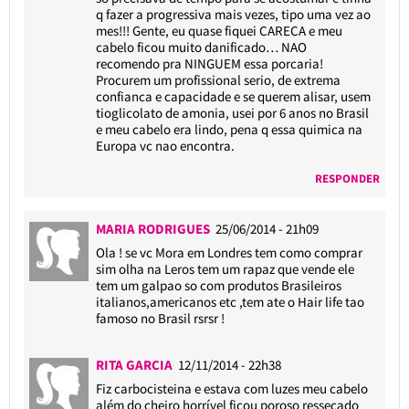
q fazer a progressiva mais vezes, tipo uma vez ao
mes!!! Gente, eu quase fiquei CARECA e meu
cabelo ficou muito danificado… NAO
recomendo pra NINGUEM essa porcaria!
Procurem um profissional serio, de extrema
confianca e capacidade e se querem alisar, usem
tioglicolato de amonia, usei por 6 anos no Brasil
e meu cabelo era lindo, pena q essa quimica na
Europa vc nao encontra.
RESPONDER
MARIA RODRIGUES
25/06/2014 - 21h09
Ola ! se vc Mora em Londres tem como comprar
sim olha na Leros tem um rapaz que vende ele
tem um galpao so com produtos Brasileiros
italianos,americanos etc ,tem ate o Hair life tao
famoso no Brasil rsrsr !
RITA GARCIA
12/11/2014 - 22h38
Fiz carbocisteina e estava com luzes meu cabelo
além do cheiro horrível ficou poroso ressecado