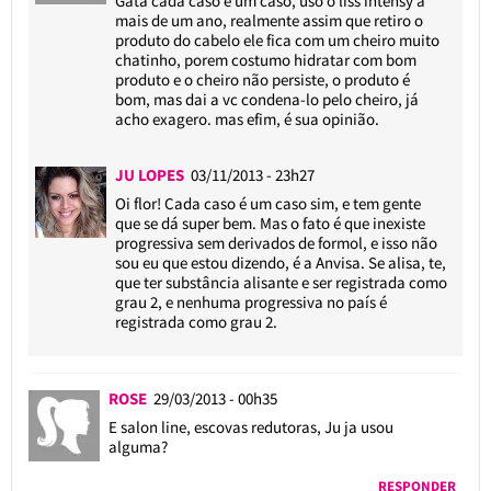
Gata cada caso é um caso, uso o liss intensy a
mais de um ano, realmente assim que retiro o
produto do cabelo ele fica com um cheiro muito
chatinho, porem costumo hidratar com bom
produto e o cheiro não persiste, o produto é
bom, mas dai a vc condena-lo pelo cheiro, já
acho exagero. mas efim, é sua opinião.
JU LOPES
03/11/2013 - 23h27
Oi flor! Cada caso é um caso sim, e tem gente
que se dá super bem. Mas o fato é que inexiste
progressiva sem derivados de formol, e isso não
sou eu que estou dizendo, é a Anvisa. Se alisa, te,
que ter substância alisante e ser registrada como
grau 2, e nenhuma progressiva no país é
registrada como grau 2.
ROSE
29/03/2013 - 00h35
E salon line, escovas redutoras, Ju ja usou
alguma?
RESPONDER