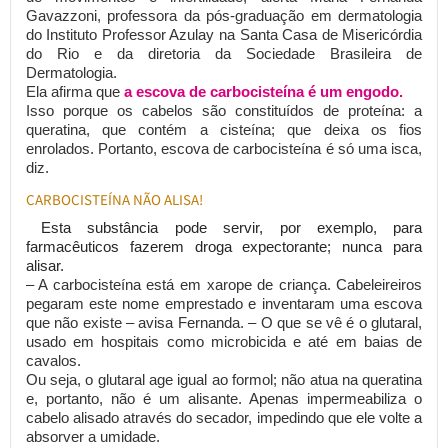
Gavazzoni, professora da pós-graduação em dermatologia
do Instituto Professor Azulay na Santa Casa de Misericórdia
do Rio e da diretoria da Sociedade Brasileira de
Dermatologia.
Ela afirma que
a escova de carbocisteína é um engodo.
Isso porque os cabelos são constituídos de proteína: a
queratina, que contém a cisteína; que deixa os fios
enrolados. Portanto, escova de carbocisteína é só uma isca,
diz.
CARBOCISTEÍNA NÃO ALISA!
Esta substância pode servir, por exemplo, para
farmacêuticos fazerem droga expectorante; nunca para
alisar.
– A carbocisteína está em xarope de criança. Cabeleireiros
pegaram este nome emprestado e inventaram uma escova
que não existe – avisa Fernanda. – O que se vê é o glutaral,
usado em hospitais como microbicida e até em baias de
cavalos.
Ou seja, o glutaral age igual ao formol; não atua na queratina
e, portanto, não é um alisante. Apenas impermeabiliza o
cabelo alisado através do secador, impedindo que ele volte a
absorver a umidade.