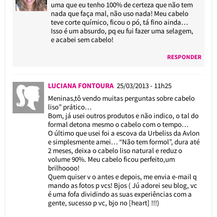
uma que eu tenho 100% de certeza que não tem
nada que faça mal, não uso nada! Meu cabelo
teve corte químico, ficou o pó, tá fino ainda…
Isso é um absurdo, pq eu fui fazer uma selagem,
e acabei sem cabelo!
RESPONDER
LUCIANA FONTOURA
25/03/2013 - 11h25
Meninas,tô vendo muitas perguntas sobre cabelo
liso” prático…
Bom, já usei outros produtos e não indico, o tal do
formal detona mesmo o cabelo com o tempo…
O último que usei foi a escova da Urbeliss da Avlon
e simplesmente amei… “Não tem formol”, dura até
2 meses, deixa o cabelo liso natural e reduz o
volume 90%. Meu cabelo ficou perfeito,um
brilhoooo!
Quem quiser v o antes e depois, me envia e-mail q
mando as fotos p vcs! Bjos ( Jú adorei seu blog, vc
é uma fofa dividindo as suas experiências com a
gente, sucesso p vc, bjo no [heart] !!!)