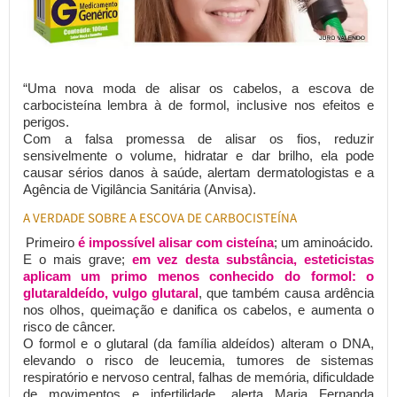
“Uma nova moda de alisar os cabelos, a escova de
carbocisteína lembra à de formol, inclusive nos efeitos e
perigos.
Com a falsa promessa de alisar os fios, reduzir
sensivelmente o volume, hidratar e dar brilho, ela pode
causar sérios danos à saúde, alertam dermatologistas e a
Agência de Vigilância Sanitária (Anvisa).
A VERDADE SOBRE A ESCOVA DE CARBOCISTEÍNA
Primeiro
é impossível alisar com cisteína
; um aminoácido.
E o mais grave;
em vez desta substância, esteticistas
aplicam um primo menos conhecido do formol: o
glutaraldeído, vulgo glutaral
, que também causa ardência
nos olhos, queimação e danifica os cabelos, e aumenta o
risco de câncer.
O formol e o glutaral (da família aldeídos) alteram o DNA,
elevando o risco de leucemia, tumores de sistemas
respiratório e nervoso central, falhas de memória, dificuldade
de movimentos e infertilidade, alerta Maria Fernanda