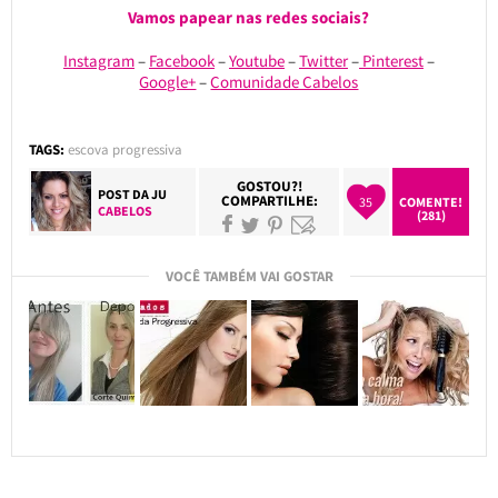
Vamos papear nas redes sociais?
Instagram
–
Facebook
–
Youtube
–
Twitter
–
Pinterest
–
Google+
–
Comunidade Cabelos
TAGS:
escova progressiva
GOSTOU?!
POST DA
JU
COMPARTILHE:
35
COMENTE!
CABELOS
(281)
VOCÊ TAMBÉM VAI GOSTAR