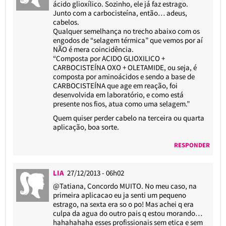
ácido glioxílico. Sozinho, ele já faz estrago.
Junto com a carbocisteína, então… adeus,
cabelos.
Qualquer semelhança no trecho abaixo com os
engodos de “selagem térmica” que vemos por aí
NÃO é mera coincidência.
“Composta por ACIDO GLIOXILICO +
CARBOCISTEÍNA OXO + OLETAMIDE, ou seja, é
composta por aminoácidos e sendo a base de
CARBOCISTEÍNA que age em reação, foi
desenvolvida em laboratório, e como está
presente nos fios, atua como uma selagem.”
Quem quiser perder cabelo na terceira ou quarta
aplicação, boa sorte.
RESPONDER
LIA
27/12/2013 - 06h02
@Tatiana
, Concordo MUITO. No meu caso, na
primeira aplicacao eu ja senti um pequeno
estrago, na sexta era so o po! Mas achei q era
culpa da agua do outro pais q estou morando…
hahahahaha esses profissionais sem etica e sem