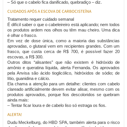
– Só que o cabelo fica danificado, quebradiço – diz.
CUIDADOS APÓS A ESCOVA DE CARBOCISTEÍNA
Tratamento requer cuidado semanal
É difícil saber o que o cabeleireiro está aplicando; nem todos
os produtos ardem nos olhos ou têm mau cheiro. Uma dica
é olhar o frasco.
Em vez de dose única, como a maioria das substâncias
aprovadas, o glutaral vem em recipientes grandes. Com um
frasco, que custa cerca de R$ 700, é possível fazer 20
escovas, a R$ 300.
Outros ditos “alisantes” que não existem é hidróxido de
amônio e queratina líquida, alerta Fernanda. Os aprovados
pela Anvisa são ácido tioglicólico, hidróxidos de sódio; de
lítio, guanidina e cálcio.
Ela chama a atenção para um detalhe: clientes com cabelo
clareado artificialmente devem evitar alisar, mesmo com os
produtos aprovados, porque fios descoloridos se quebram
ainda mais:
– Tentar ficar loura e de cabelo liso só estraga os fios.
ALERTA!
Dudu Meckelburg, do HBD SPA, também alerta para o risco