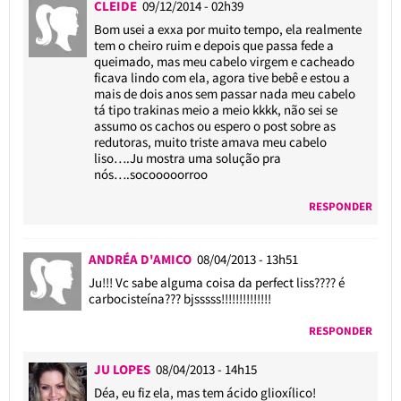
CLEIDE
09/12/2014 - 02h39
Bom usei a exxa por muito tempo, ela realmente
tem o cheiro ruim e depois que passa fede a
queimado, mas meu cabelo virgem e cacheado
ficava lindo com ela, agora tive bebê e estou a
mais de dois anos sem passar nada meu cabelo
tá tipo trakinas meio a meio kkkk, não sei se
assumo os cachos ou espero o post sobre as
redutoras, muito triste amava meu cabelo
liso….Ju mostra uma solução pra
nós….socooooorroo
RESPONDER
ANDRÉA D'AMICO
08/04/2013 - 13h51
Ju!!! Vc sabe alguma coisa da perfect liss???? é
carbocisteína??? bjsssss!!!!!!!!!!!!!!
RESPONDER
JU LOPES
08/04/2013 - 14h15
Déa, eu fiz ela, mas tem ácido glioxílico!