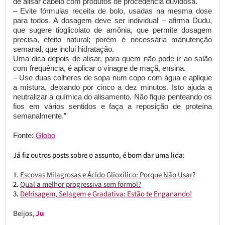
de alisar cabelo com produtos de procedência duvidosa.
– Evite fórmulas receita de bolo, usadas na mesma dose
para todos. A dosagem deve ser individual – afirma Dudu,
que sugere tioglicolato de amônia, que permite dosagem
precisa, efeito natural; porém é necessária manutenção
semanal, que inclui hidratação.
Uma dica depois de alisar, para quem não pode ir ao salão
com frequência, é aplicar o vinagre de maçã, ensina.
– Use duas colheres de sopa num copo com água e aplique
a mistura, deixando por cinco a dez minutos. Isto ajuda a
neutralizar a química do alisamento. Não fique penteando os
fios em vários sentidos e faça a reposição de proteína
semanalmente.”
Fonte:
Globo
Já fiz outros posts sobre o assunto, é bom dar uma lida:
Escovas Milagrosas e Ácido Glioxílico: Porque Não Usar?
Qual a melhor progressiva sem formol?
Defrisagem, Selagem e Gradativa: Estão te Enganando!
Beijos,
Ju