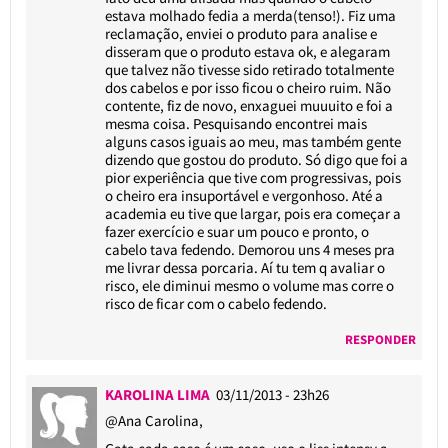
estava molhado fedia a merda(tenso!). Fiz uma
reclamação, enviei o produto para analise e
disseram que o produto estava ok, e alegaram
que talvez não tivesse sido retirado totalmente
dos cabelos e por isso ficou o cheiro ruim. Não
contente, fiz de novo, enxaguei muuuito e foi a
mesma coisa. Pesquisando encontrei mais
alguns casos iguais ao meu, mas também gente
dizendo que gostou do produto. Só digo que foi a
pior experiência que tive com progressivas, pois
o cheiro era insuportável e vergonhoso. Até a
academia eu tive que largar, pois era começar a
fazer exercício e suar um pouco e pronto, o
cabelo tava fedendo. Demorou uns 4 meses pra
me livrar dessa porcaria. Aí tu tem q avaliar o
risco, ele diminui mesmo o volume mas corre o
risco de ficar com o cabelo fedendo.
RESPONDER
KAROLINA LIMA
03/11/2013 - 23h26
@Ana Carolina
,