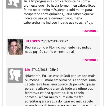
Ju já fiz progressiva com carbocisteína com a
promessa que não havia formol,meu cabelo ficou
ótimo no primeiro mês ,depois sofri muito para
recuperar o corte químico.Queria saber o que vc
indica ou usa para diminuir o volume? a
cabelereira me indicou Inoar,o que vc acha? bjs
RESPONDER
JU LOPES
23/03/2013 - 23h27
Deb, sei como é! Flor, no momento não indico
nada pq não confio em nenhuma!
RESPONDER
LIA
27/12/2013 - 05h42
@Deborah
, Eu usei essa INOAR por um ano mais
ou menos. Eu moro em outro pais e conheci uma
cabeleireira brasileira q jurou de pe junto q essa
porcaria alisava, e alem de tudo era otimo pos
hidratava e tinha queratina. Meu cabelo
comecou a ficar muito ruim e ela me fez
acreditar q era a agua do lugar e q meu cabelo
so precisava de tempo para se acostumar e tinha