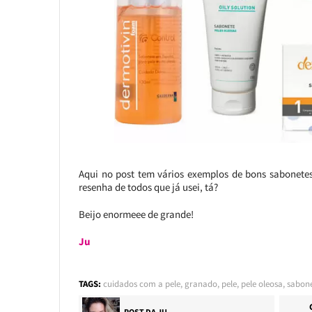
Aqui no post tem vários exemplos de bons sabonetes
resenha de todos que já usei, tá?
Beijo enormeee de grande!
Ju
TAGS:
cuidados com a pele
,
granado
,
pele
,
pele oleosa
,
sabone
POST DA
JU