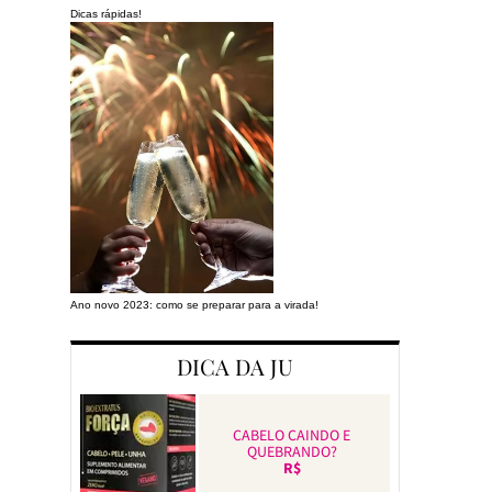
Dicas rápidas!
Ano novo 2023: como se preparar para a virada!
Preparando a cas
DICA DA JU
CABELO CAINDO E
QUEBRANDO?
R$