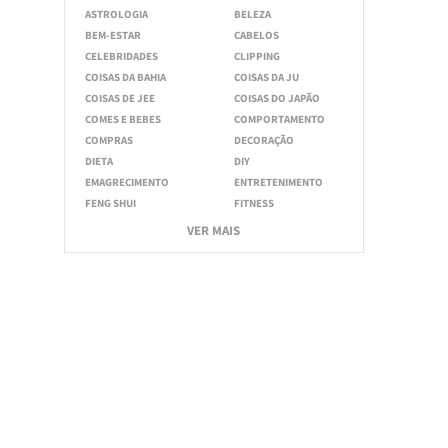
ASTROLOGIA
BELEZA
BEM-ESTAR
CABELOS
CELEBRIDADES
CLIPPING
COISAS DA BAHIA
COISAS DA JU
COISAS DE JEE
COISAS DO JAPÃO
COMES E BEBES
COMPORTAMENTO
COMPRAS
DECORAÇÃO
DIETA
DIY
EMAGRECIMENTO
ENTRETENIMENTO
FENG SHUI
FITNESS
VER MAIS