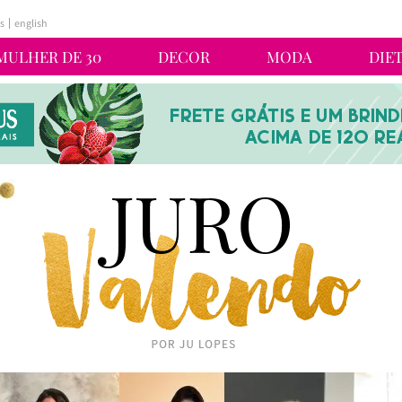
s
english
MULHER DE 30
DECOR
MODA
DIE