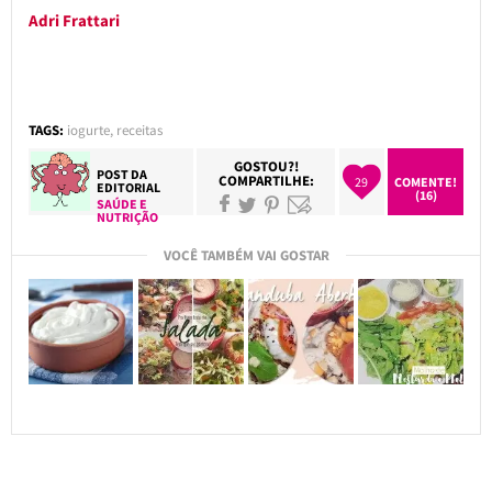
Adri Frattari
TAGS:
iogurte
,
receitas
GOSTOU?!
POST DA
COMPARTILHE:
29
COMENTE!
EDITORIAL
(16)
SAÚDE E
NUTRIÇÃO
VOCÊ TAMBÉM VAI GOSTAR