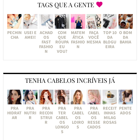
TAGS QUE A GENTE
PECHIN
USEI E
ACHAD
COM
MATEM
FAÇA
TOP 10
O BOM
CHA
AMEI!
OS
QUE
ÁTICA
VOCÊ
DA
DA
FAST
ROUPA
FASHIO
MESMA
BLOGU
BAHIA
FASHIO
EU
N
EIRA
N
VOU?
TENHA CABELOS INCRÍVEIS JÁ
PRA
PRA
PRA
PRA
PRA
PRA
RECEIT
PENTE
HIDRAT
NUTRI
RECON
TER
CABEL
CABEL
INHAS
ADOS
AR
R
STRUI
CABEL
OS
OS
MILAG
R
OS
LOIRO
RESSE
ROSAS
LONGO
S
CADOS
S