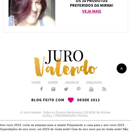
OS 10 PRODUTOS
PREFERIDOS DA MIRNA!
VEJA MAIS
HOME
SOBRE
ANUNCIE
ARQUIVOS
BLOG FEITO COM
DESDE 2013
© Juro Valendo - Todos os Direitos Reservados | DESIGN:
My Wishes
Gallery
| PROGRAMAÇÃO:
PlicPlac
Ano novo 2023: como se preparar para a virada!
Preparando a casa para o ano novo 2023
Superstições de ano novo: um 2023 de muita sorte!
Ceia de ano novo pra ter muita sorte!
Não