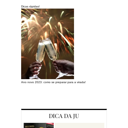
Dicas rápidas!
Ano novo 2023: como se preparar para a virada!
Preparando a c
DICA DA JU