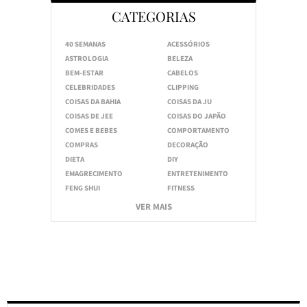
CATEGORIAS
40 SEMANAS
ACESSÓRIOS
ASTROLOGIA
BELEZA
BEM-ESTAR
CABELOS
CELEBRIDADES
CLIPPING
COISAS DA BAHIA
COISAS DA JU
COISAS DE JEE
COISAS DO JAPÃO
COMES E BEBES
COMPORTAMENTO
COMPRAS
DECORAÇÃO
DIETA
DIY
EMAGRECIMENTO
ENTRETENIMENTO
FENG SHUI
FITNESS
VER MAIS