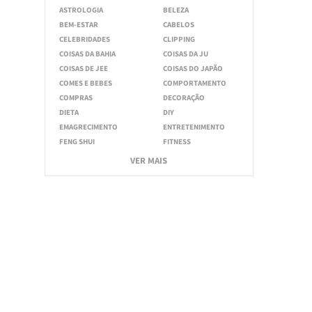
ASTROLOGIA
BELEZA
BEM-ESTAR
CABELOS
CELEBRIDADES
CLIPPING
COISAS DA BAHIA
COISAS DA JU
COISAS DE JEE
COISAS DO JAPÃO
COMES E BEBES
COMPORTAMENTO
COMPRAS
DECORAÇÃO
DIETA
DIY
EMAGRECIMENTO
ENTRETENIMENTO
FENG SHUI
FITNESS
VER MAIS