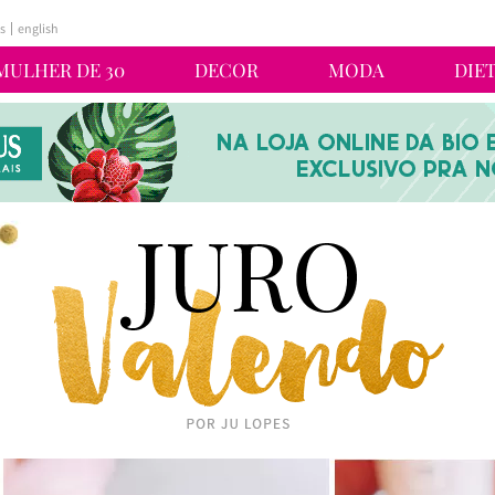
s
english
MULHER DE 30
DECOR
MODA
DIE