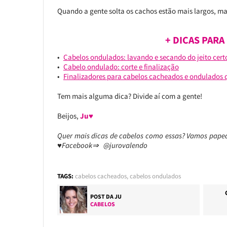
Quando a gente solta os cachos estão mais largos, ma
+ DICAS PAR
Cabelos ondulados: lavando e secando do jeito cert
Cabelo ondulado: corte e finalização
Finalizadores para cabelos cacheados e ondulados 
Tem mais alguma dica? Divide aí com a gente!
Beijos,
Ju♥
Quer mais dicas de cabelos como essas? Vamos papea
♥Facebook⇒ @jurovalendo
TAGS:
cabelos cacheados
,
cabelos ondulados
POST DA
JU
CABELOS