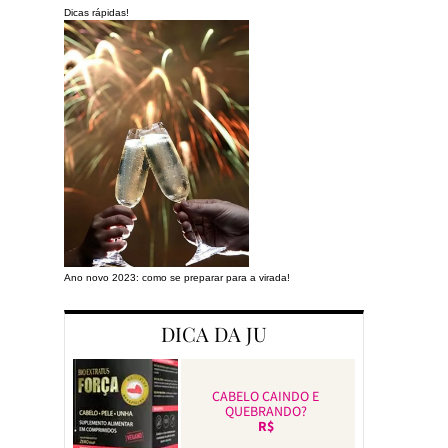
Dicas rápidas!
Ano novo 2023: como se preparar para a virada!
Preparando a cas
DICA DA JU
CABELO CAINDO E
QUEBRANDO?
R$