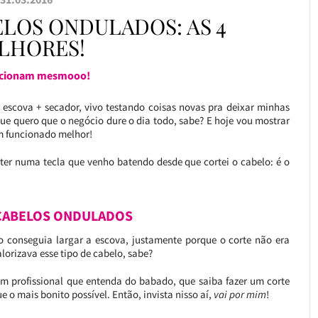
ELOS ONDULADOS: AS 4
LHORES!
ncionam mesmooo!
a escova + secador, vivo testando coisas novas pra deixar minhas
que quero que o negócio dure o dia todo, sabe? E hoje vou mostrar
 funcionado melhor!
bater numa tecla que venho batendo desde que cortei o cabelo: é o
 CABELOS ONDULADOS
o conseguia largar a escova, justamente porque o corte não era
orizava esse tipo de cabelo, sabe?
m profissional que entenda do babado, que saiba fazer um corte
 o mais bonito possível. Então, invista nisso aí,
vai por mim
!