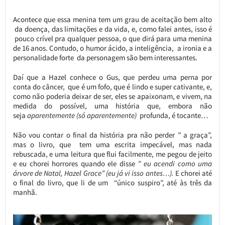
Acontece que essa menina tem um grau de aceitação bem alto
da doença, das limitações e da vida, e, como falei antes, isso é
pouco crível pra qualquer pessoa, o que dirá para uma menina
de 16 anos. Contudo, o humor ácido, a inteligência, a ironia e a
personalidade forte da personagem são bem interessantes.
Daí que a Hazel conhece o Gus, que perdeu uma perna por
conta do câncer, que é um fofo, que é lindo e super cativante, e,
como não poderia deixar de ser, eles se apaixonam, e vivem, na
medida do possível, uma história que, embora não
seja
aparentemente (só aparentemente)
profunda, é tocante…
Não vou contar o final da história pra não perder ” a graça”,
mas o livro, que tem uma escrita impecável, mas nada
rebuscada, e uma leitura que flui facilmente, me pegou de jeito
e eu chorei horrores quando ele disse
” eu acendi como uma
árvore de Natal, Hazel Grace” (eu já vi isso antes…).
E chorei até
o final do livro, que li de um “único suspiro”, até às três da
manhã.