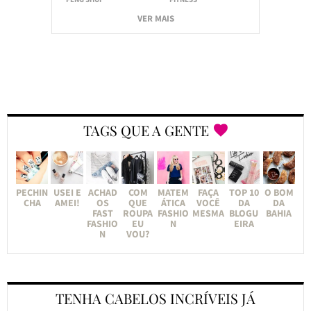
VER MAIS
TAGS QUE A GENTE
PECHIN
USEI E
ACHAD
COM
MATEM
FAÇA
TOP 10
O BOM
CHA
AMEI!
OS
QUE
ÁTICA
VOCÊ
DA
DA
FAST
ROUPA
FASHIO
MESMA
BLOGU
BAHIA
FASHIO
EU
N
EIRA
N
VOU?
TENHA CABELOS INCRÍVEIS JÁ