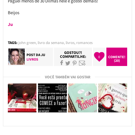
Paguei menos de 30 Dilmas nele e gostei demais!
Beijos
Ju
TAGS:
john green
,
livro da semana
,
livros
,
romances
GOSTOU?!
POST DA
JU
COMPARTILHE:
0
COMENTE!
LIVROS
(20)
VOCÊ TAMBÉM VAI GOSTAR