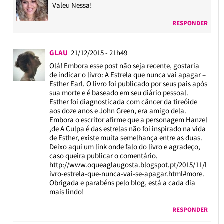
Valeu Nessa!
RESPONDER
GLAU
21/12/2015 - 21h49
Olá! Embora esse post não seja recente, gostaria
de indicar o livro: A Estrela que nunca vai apagar –
Esther Earl. O livro foi publicado por seus pais após
sua morte e é baseado em seu diário pessoal.
Esther foi diagnosticada com câncer da tireóide
aos doze anos e John Green, era amigo dela.
Embora o escritor afirme que a personagem Hanzel
,de A Culpa é das estrelas não foi inspirado na vida
de Esther, existe muita semelhança entre as duas.
Deixo aqui um link onde falo do livro e agradeço,
caso queira publicar o comentário.
http://www.oqueaglaugosta.blogspot.pt/2015/11/l
ivro-estrela-que-nunca-vai-se-apagar.html#more
.
Obrigada e parabéns pelo blog, está a cada dia
mais lindo!
RESPONDER