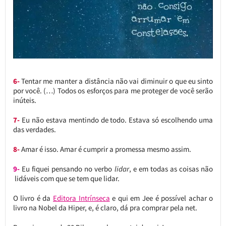
6-
Tentar me manter a distância não vai diminuir o que eu sinto
por você. (…) Todos os esforços para me proteger de você serão
inúteis.
7-
Eu não estava mentindo de todo. Estava só escolhendo uma
das verdades.
8-
Amar é isso. Amar é cumprir a promessa mesmo assim.
9-
Eu fiquei pensando no verbo
lidar
, e em todas as coisas não
lidáveis com que se tem que lidar.
O livro é da
Editora Intrínseca
e qui em Jee é possível achar o
livro na Nobel da Hiper, e, é claro, dá pra comprar pela net.