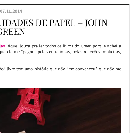
07.11.2014
CIDADES DE PAPEL – JOHN
GREEN
las
fiquei louca pra ler todos os livros do Green porque achei a
que ele me “pegou” pelas entrelinhas, pelas reflexões implícitas,
ndo” livro tem uma história que não “me convenceu”, que não me