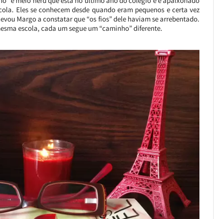
nho” e meio nerd que está no último ano do colégio e é apaixonado
scola. Eles se conhecem desde quando eram pequenos e certa vez
ou Margo a constatar que “os fios” dele haviam se arrebentado.
mesma escola, cada um segue um “caminho” diferente.