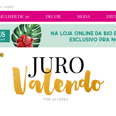
s
english
MULHER DE 30
DECOR
MODA
DIE