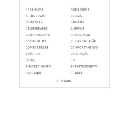
40 SEMANAS
ACESSÓRIOS
ASTROLOGIA
BELEZA
BEM-ESTAR
CABELOS
CELEBRIDADES
CLIPPING
COISAS DA BAHIA
COISAS DA JU
COISAS DE JEE
COISAS DO JAPÃO
COMES E BEBES
COMPORTAMENTO
COMPRAS
DECORAÇÃO
DIETA
DIY
EMAGRECIMENTO
ENTRETENIMENTO
FENG SHUI
FITNESS
VER MAIS