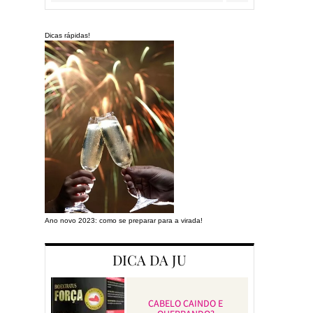
Dicas rápidas!
Ano novo 2023: como se preparar para a virada!
Preparando a cas
DICA DA JU
CABELO CAINDO E