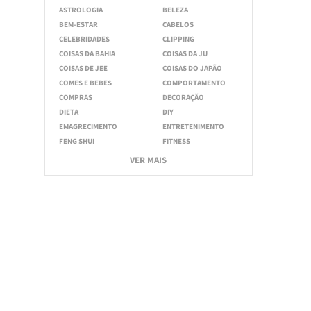
ASTROLOGIA
BELEZA
BEM-ESTAR
CABELOS
CELEBRIDADES
CLIPPING
COISAS DA BAHIA
COISAS DA JU
COISAS DE JEE
COISAS DO JAPÃO
COMES E BEBES
COMPORTAMENTO
COMPRAS
DECORAÇÃO
DIETA
DIY
EMAGRECIMENTO
ENTRETENIMENTO
FENG SHUI
FITNESS
VER MAIS