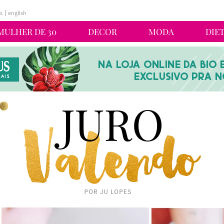
s
english
MULHER DE 30
DECOR
MODA
DIE