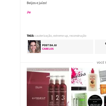
Beijos e juízo!
Ju
TAGS:
cauterização
,
extreme-up
,
reconstrução
POST DA
JU
CABELOS
VOCÊ 