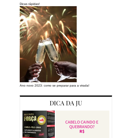
Dicas rápidas!
Ano novo 2023: como se preparar para a virada!
Preparando a cas
DICA DA JU
CABELO CAINDO E
QUEBRANDO?
R$