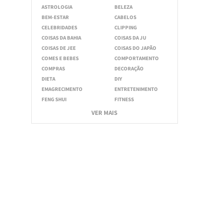
ASTROLOGIA
BELEZA
BEM-ESTAR
CABELOS
CELEBRIDADES
CLIPPING
COISAS DA BAHIA
COISAS DA JU
COISAS DE JEE
COISAS DO JAPÃO
COMES E BEBES
COMPORTAMENTO
COMPRAS
DECORAÇÃO
DIETA
DIY
EMAGRECIMENTO
ENTRETENIMENTO
FENG SHUI
FITNESS
VER MAIS