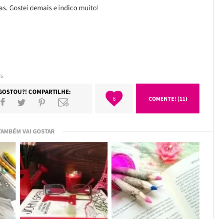
mas. Gostei demais e indico muito!
os
GOSTOU?! COMPARTILHE:
6
COMENTE! (11)
TAMBÉM VAI GOSTAR