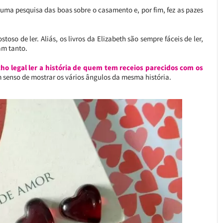
 uma pesquisa das boas sobre o casamento e, por fim, fez as pazes
stoso de ler. Aliás, os livros da Elizabeth são sempre fáceis de ler,
am tanto.
ho legal ler a história de quem tem receios parecidos com os
 senso de mostrar os vários ângulos da mesma história.