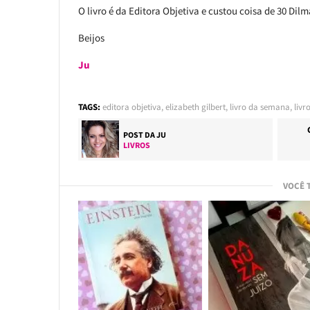
O livro é da Editora Objetiva e custou coisa de 30 Dil
Beijos
Ju
TAGS:
editora objetiva
,
elizabeth gilbert
,
livro da semana
,
livr
POST DA
JU
LIVROS
VOCÊ 