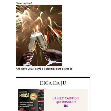
Dicas rápidas!
Ano novo 2023: como se preparar para a virada!
Preparando a cas
DICA DA JU
CABELO CAINDO E
QUEBRANDO?
R$