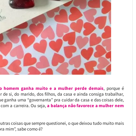
o homem ganha muito e a mulher perde demais
, porque é
de si, do marido, dos filhos, da casa e ainda consiga trabalhar,
ue ganha uma “governanta” pra cuidar da casa e das coisas dele,
com a carreira. Ou seja,
a balança não favorece a mulher nem
 outras coisas que sempre questionei, o que deixou tudo muito mais
“pra mim”, sabe como é?