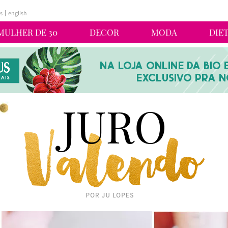
s
english
MULHER DE 30
DECOR
MODA
DIE