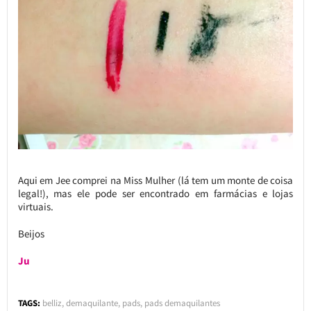
Aqui em Jee comprei na Miss Mulher (lá tem um monte de coisa
legal!), mas ele pode ser encontrado em farmácias e lojas
virtuais.
Beijos
Ju
TAGS:
belliz
,
demaquilante
,
pads
,
pads demaquilantes