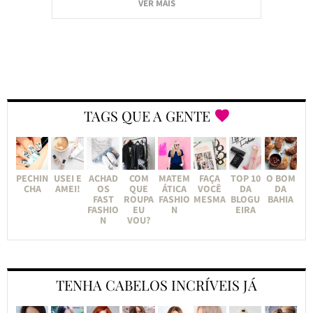
VER MAIS
TAGS QUE A GENTE
PECHIN
USEI E
ACHAD
COM
MATEM
FAÇA
TOP 10
O BOM
CHA
AMEI!
OS
QUE
ÁTICA
VOCÊ
DA
DA
FAST
ROUPA
FASHIO
MESMA
BLOGU
BAHIA
FASHIO
EU
N
EIRA
N
VOU?
TENHA CABELOS INCRÍVEIS JÁ