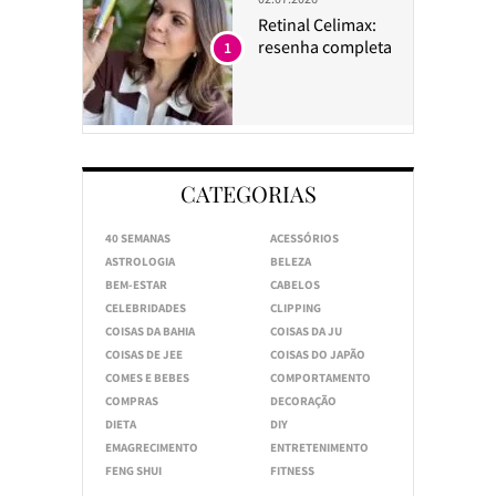
Retinal Celimax:
resenha completa
1
CATEGORIAS
40 SEMANAS
ACESSÓRIOS
ASTROLOGIA
BELEZA
BEM-ESTAR
CABELOS
CELEBRIDADES
CLIPPING
COISAS DA BAHIA
COISAS DA JU
COISAS DE JEE
COISAS DO JAPÃO
COMES E BEBES
COMPORTAMENTO
COMPRAS
DECORAÇÃO
DIETA
DIY
EMAGRECIMENTO
ENTRETENIMENTO
FENG SHUI
FITNESS