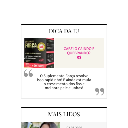
Preparando a c
DICA DA JU
CABELO CAINDO E
QUEBRANDO?
R$
O Suplemento Força resolve
isso rapidinho! E ainda estimula
o crescimento dos fios e
melhora pele e unhas!
MAIS LIDOS
02.07.2026