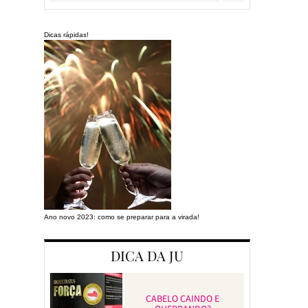
Dicas rápidas!
Ano novo 2023: como se preparar para a virada!
Preparando a cas
DICA DA JU
CABELO CAINDO E