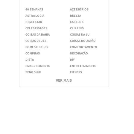
40 SEMANAS
ACESSÓRIOS
ASTROLOGIA
BELEZA
BEM-ESTAR
CABELOS
CELEBRIDADES
CLIPPING
COISAS DA BAHIA
COISAS DA JU
COISAS DE JEE
COISAS DO JAPÃO
COMES E BEBES
COMPORTAMENTO
COMPRAS
DECORAÇÃO
DIETA
DIY
EMAGRECIMENTO
ENTRETENIMENTO
FENG SHUI
FITNESS
VER MAIS