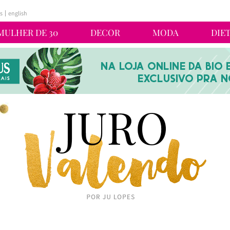
s
english
MULHER DE 30
DECOR
MODA
DIE