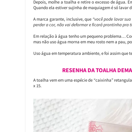
Depois, molhe a toalha e retire o excesso de água. E
Quando ela estiver sujinha de maquiagem é só lavar d
A marca garante, inclusive, que
“você pode lavar sua
perder a cor, não vai deformar e ficará prontinha pra
Em relação à água tenho um pequeno problema… Como
mas não uso água morna em meu rosto nem a pau, por
Uso água em temperatura ambiente, e foi assim que te
RESENHA DA TOALHA DEMA
A toalha vem em uma espécie de “caixinha” retangular
x 15.