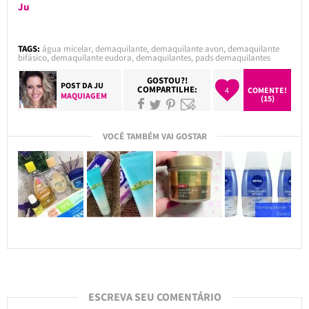
Ju
TAGS:
água micelar
,
demaquilante
,
demaquilante avon
,
demaquilante
bifásico
,
demaquilante eudora
,
demaquilantes
,
pads demaquilantes
GOSTOU?!
POST DA
JU
COMPARTILHE:
4
COMENTE!
MAQUIAGEM
(15)
VOCÊ TAMBÉM VAI GOSTAR
ESCREVA SEU COMENTÁRIO