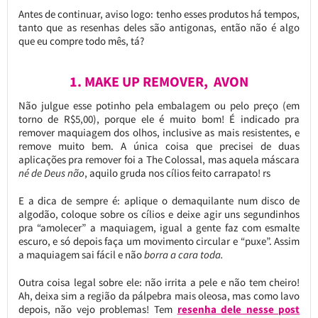
Antes de continuar, aviso logo: tenho esses produtos há tempos,
tanto que as resenhas deles são antigonas, então não é algo
que eu compre todo mês, tá?
1. MAKE UP REMOVER, AVON
Não julgue esse potinho pela embalagem ou pelo preço (em
torno de R$5,00), porque ele é muito bom! É indicado pra
remover maquiagem dos olhos, inclusive as mais resistentes, e
remove muito bem. A única coisa que precisei de duas
aplicações pra remover foi a The Colossal, mas aquela máscara
né de Deus não
, aquilo gruda nos cílios feito carrapato! rs
E a dica de sempre é: aplique o demaquilante num disco de
algodão, coloque sobre os cílios e deixe agir uns segundinhos
pra “amolecer” a maquiagem, igual a gente faz com esmalte
escuro, e só depois faça um movimento circular e “puxe”. Assim
a maquiagem sai fácil e não
borra a cara toda.
Outra coisa legal sobre ele: não irrita a pele e não tem cheiro!
Ah, deixa sim a região da pálpebra mais oleosa, mas como lavo
depois, não vejo problemas! Tem
resenha dele nesse post