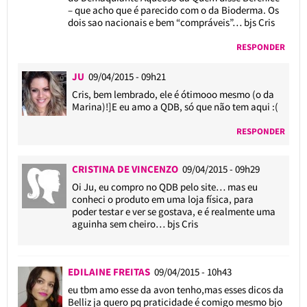
– que acho que é parecido com o da Bioderma. Os
dois sao nacionais e bem “compráveis”… bjs Cris
RESPONDER
JU
09/04/2015 - 09h21
Cris, bem lembrado, ele é ótimooo mesmo (o da
Marina)!]E eu amo a QDB, só que não tem aqui :(
RESPONDER
CRISTINA DE VINCENZO
09/04/2015 - 09h29
Oi Ju, eu compro no QDB pelo site… mas eu
conheci o produto em uma loja física, para
poder testar e ver se gostava, e é realmente uma
aguinha sem cheiro… bjs Cris
EDILAINE FREITAS
09/04/2015 - 10h43
eu tbm amo esse da avon tenho,mas esses dicos da
Belliz ja quero pq praticidade é comigo mesmo bjo