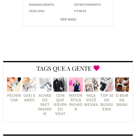
EMAGRECIMENTO
ENTRETENIMENTO
FENG SHUI
FITNESS
VER MAIS
TAGS QUE A GENTE
PECHIN
USEI E
ACHAD
COM
MATEM
FAÇA
TOP 10
O BOM
CHA
AMEI!
OS
QUE
ÁTICA
VOCÊ
DA
DA
FAST
ROUPA
FASHIO
MESMA
BLOGU
BAHIA
FASHIO
EU
N
EIRA
N
VOU?