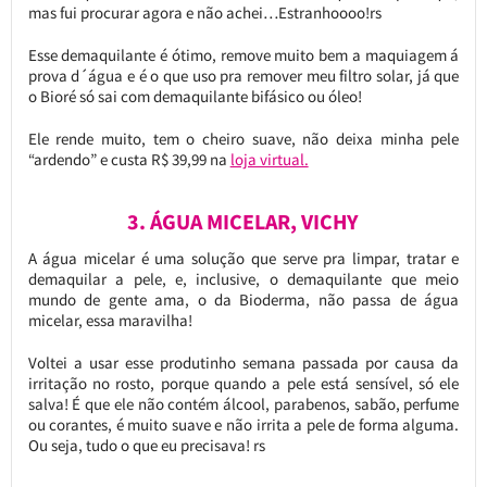
mas fui procurar agora e não achei…Estranhoooo!rs
Esse demaquilante é ótimo, remove muito bem a maquiagem á
prova d´água e é o que uso pra remover meu filtro solar, já que
o Bioré só sai com demaquilante bifásico ou óleo!
Ele rende muito, tem o cheiro suave, não deixa minha pele
“ardendo” e custa R$ 39,99 na
loja virtual.
3. ÁGUA MICELAR, VICHY
A água micelar é uma solução que serve pra limpar, tratar e
demaquilar a pele, e, inclusive, o demaquilante que meio
mundo de gente ama, o da Bioderma, não passa de água
micelar, essa maravilha!
Voltei a usar esse produtinho semana passada por causa da
irritação no rosto, porque quando a pele está sensível, só ele
salva! É que ele não contém álcool, parabenos, sabão, perfume
ou corantes, é muito suave e não irrita a pele de forma alguma.
Ou seja, tudo o que eu precisava! rs