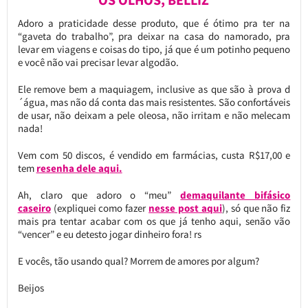
Adoro a praticidade desse produto, que é ótimo pra ter na
“gaveta do trabalho”, pra deixar na casa do namorado, pra
levar em viagens e coisas do tipo, já que é um potinho pequeno
e você não vai precisar levar algodão.
Ele remove bem a maquiagem, inclusive as que são à prova d
´água, mas não dá conta das mais resistentes. São confortáveis
de usar, não deixam a pele oleosa, não irritam e não melecam
nada!
Vem com 50 discos, é vendido em farmácias, custa R$17,00 e
tem
resenha dele aqui.
Ah, claro que adoro o “meu”
demaquilante bifásico
caseiro
(expliquei como fazer
nesse post aqui
), só que não fiz
mais pra tentar acabar com os que já tenho aqui, senão vão
“vencer” e eu detesto jogar dinheiro fora! rs
E vocês, tão usando qual? Morrem de amores por algum?
Beijos