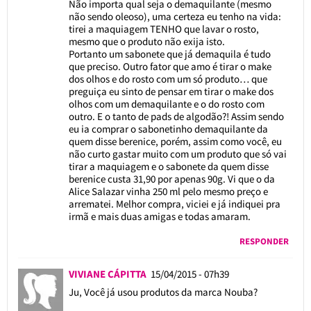
Não importa qual seja o demaquilante (mesmo
não sendo oleoso), uma certeza eu tenho na vida:
tirei a maquiagem TENHO que lavar o rosto,
mesmo que o produto não exija isto.
Portanto um sabonete que já demaquila é tudo
que preciso. Outro fator que amo é tirar o make
dos olhos e do rosto com um só produto… que
preguiça eu sinto de pensar em tirar o make dos
olhos com um demaquilante e o do rosto com
outro. E o tanto de pads de algodão?! Assim sendo
eu ia comprar o sabonetinho demaquilante da
quem disse berenice, porém, assim como você, eu
não curto gastar muito com um produto que só vai
tirar a maquiagem e o sabonete da quem disse
berenice custa 31,90 por apenas 90g. Vi que o da
Alice Salazar vinha 250 ml pelo mesmo preço e
arrematei. Melhor compra, viciei e já indiquei pra
irmã e mais duas amigas e todas amaram.
RESPONDER
VIVIANE CÁPITTA
15/04/2015 - 07h39
Ju, Você já usou produtos da marca Nouba?