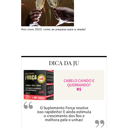
Ano novo 2023: como se preparar para a virada!
Preparando a c
DICA DA JU
CABELO CAINDO E
QUEBRANDO?
R$
O Suplemento Força resolve
isso rapidinho! E ainda estimula
o crescimento dos fios e
melhora pele e unhas!