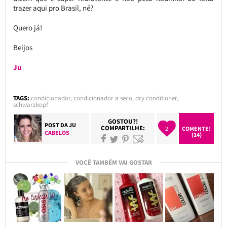
trazer aqui pro Brasil, né?
Quero já!
Beijos
Ju
TAGS:
condicionador
,
condicionador a seco
,
dry conditioner
,
schwarzkopf
GOSTOU?!
POST DA
JU
COMPARTILHE:
2
COMENTE!
CABELOS
(14)
VOCÊ TAMBÉM VAI GOSTAR