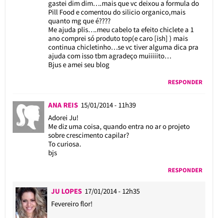
gastei dim dim….mais que vc deixou a formula do
Pill Food e comentou do silicio organico,mais
quanto mg que é????
Me ajuda plis….meu cabelo ta efeito chiclete a 1
ano comprei só produto top(e caro [ish] ) mais
continua chicletinho…se vc tiver alguma dica pra
ajuda com isso tbm agradeço muiiiiito…
Bjus e amei seu blog
RESPONDER
ANA REIS
15/01/2014 - 11h39
Adorei Ju!
Me diz uma coisa, quando entra no ar o projeto
sobre crescimento capilar?
To curiosa.
bjs
RESPONDER
JU LOPES
17/01/2014 - 12h35
Fevereiro flor!