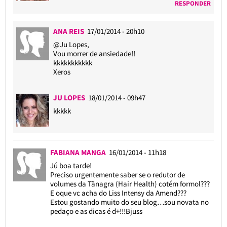
RESPONDER
ANA REIS
17/01/2014 - 20h10
@Ju Lopes
,
Vou morrer de ansiedade!!
kkkkkkkkkkk
Xeros
JU LOPES
18/01/2014 - 09h47
kkkkk
FABIANA MANGA
16/01/2014 - 11h18
Jú boa tarde!
Preciso urgentemente saber se o redutor de
volumes da Tânagra (Hair Health) cotém formol???
E oque vc acha do Liss Intensy da Amend???
Estou gostando muito do seu blog…sou novata no
pedaço e as dicas é d+!!!Bjuss