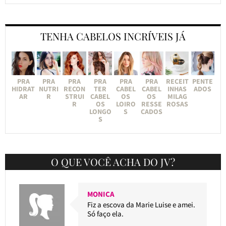
TENHA CABELOS INCRÍVEIS JÁ
PRA
PRA
PRA
PRA
PRA
PRA
RECEIT
PENTE
HIDRAT
NUTRI
RECON
TER
CABEL
CABEL
INHAS
ADOS
AR
R
STRUI
CABEL
OS
OS
MILAG
R
OS
LOIRO
RESSE
ROSAS
LONGO
S
CADOS
S
O QUE VOCÊ ACHA DO JV?
MONICA
Fiz a escova da Marie Luise e amei.
Só faço ela.