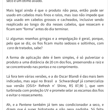
seco é um ótimo aliado.
Mais legal ainda é que o produto não pesa, então pode ser
usado em cabelos mais finos e ralos, mas isso não impede que
seja usado em cabelos grossos e cacheados, inclusive sendo
reaplicado ao longo do dia nesses cabelos, que ressecam e
ficam sem “forma” antes do dia terminar.
Li algumas resenhas gringas e a empolgação é geral, porque,
pelo que se diz, os fios ficam muito sedosos e soltinhos, com
cara
de tratados, sabe?
A forma de aplicação dele é bem simples, é só pulverizar o
produto a uma distância de 20 cm dos fios, preservando a raiz e
se concentrando nas pontas e no comprimento.
Lá fora tem várias versões, e a do Oscar Blandi é das mais bem
indicadas, mas aqui no Brasil a Schwarzkopf já comercializa
sua versão (OSiS+ Refresh n’ Shine, R$ 87,90 ), que vem
turbinada com proteção UV e promete selar as escamas dos fios
e evitar o ressecamento.
Ah, e a Pantene também já tem seu condicionador a seco, e
dizem que é super hidratante e não pesa nadinha. Só falta