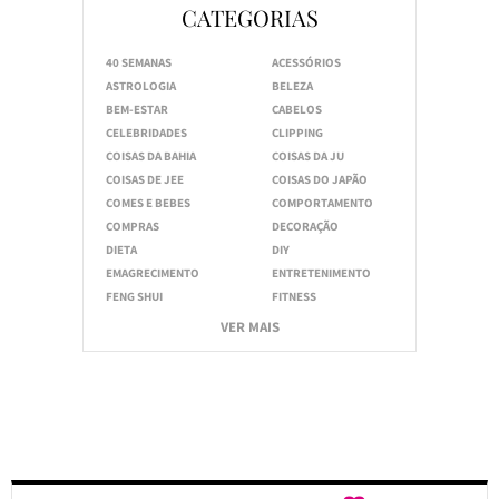
CATEGORIAS
40 SEMANAS
ACESSÓRIOS
ASTROLOGIA
BELEZA
BEM-ESTAR
CABELOS
CELEBRIDADES
CLIPPING
COISAS DA BAHIA
COISAS DA JU
COISAS DE JEE
COISAS DO JAPÃO
COMES E BEBES
COMPORTAMENTO
COMPRAS
DECORAÇÃO
DIETA
DIY
EMAGRECIMENTO
ENTRETENIMENTO
FENG SHUI
FITNESS
VER MAIS