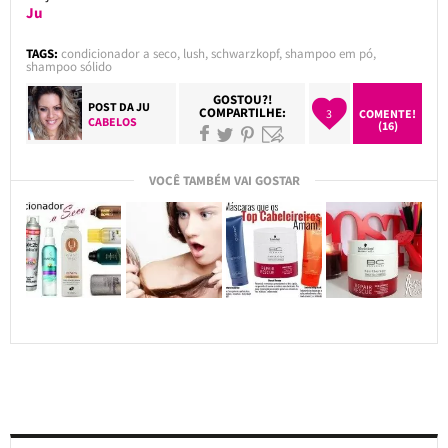
Ju
TAGS:
condicionador a seco
,
lush
,
schwarzkopf
,
shampoo em pó
,
shampoo sólido
GOSTOU?!
POST DA
JU
COMPARTILHE:
3
COMENTE!
CABELOS
(16)
VOCÊ TAMBÉM VAI GOSTAR