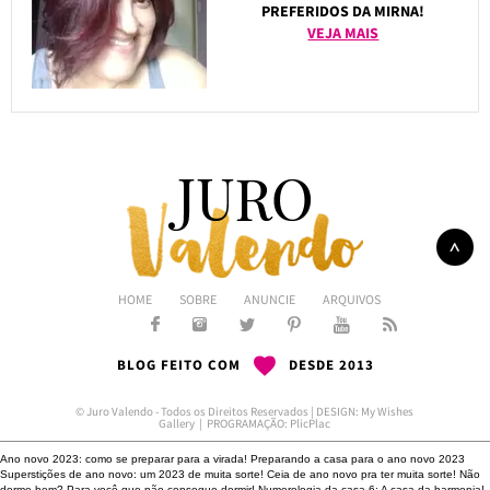
PREFERIDOS DA MIRNA!
VEJA MAIS
HOME
SOBRE
ANUNCIE
ARQUIVOS
BLOG FEITO COM
DESDE 2013
© Juro Valendo - Todos os Direitos Reservados | DESIGN:
My Wishes
Gallery
| PROGRAMAÇÃO:
PlicPlac
Ano novo 2023: como se preparar para a virada!
Preparando a casa para o ano novo 2023
Superstições de ano novo: um 2023 de muita sorte!
Ceia de ano novo pra ter muita sorte!
Não
dorme bem?
Para você que não consegue dormir!
Numerologia da casa 6: A casa da harmonia!