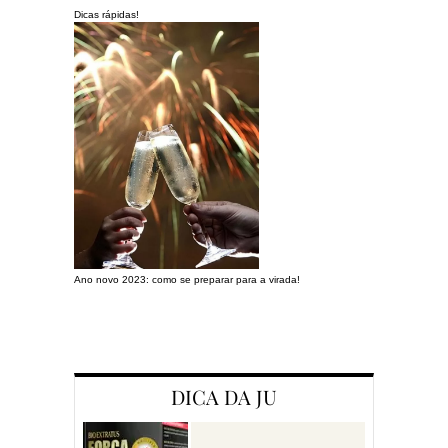
Dicas rápidas!
Ano novo 2023: como se preparar para a virada!
Preparando a c
DICA DA JU