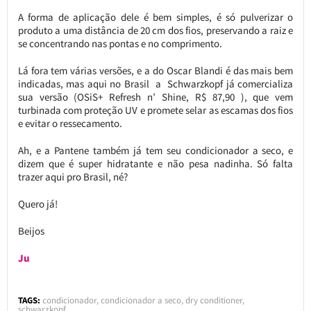
A forma de aplicação dele é bem simples, é só pulverizar o
produto a uma distância de 20 cm dos fios, preservando a raiz e
se concentrando nas pontas e no comprimento.
Lá fora tem várias versões, e a do Oscar Blandi é das mais bem
indicadas, mas aqui no Brasil a Schwarzkopf já comercializa
sua versão (OSiS+ Refresh n’ Shine, R$ 87,90 ), que vem
turbinada com proteção UV e promete selar as escamas dos fios
e evitar o ressecamento.
Ah, e a Pantene também já tem seu condicionador a seco, e
dizem que é super hidratante e não pesa nadinha. Só falta
trazer aqui pro Brasil, né?
Quero já!
Beijos
Ju
TAGS:
condicionador
,
condicionador a seco
,
dry conditioner
,
schwarzkopf