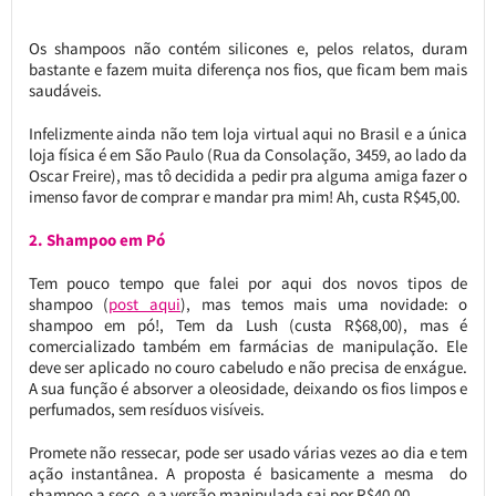
Os shampoos não contém silicones e, pelos relatos, duram
bastante e fazem muita diferença nos fios, que ficam bem mais
saudáveis.
Infelizmente ainda não tem loja virtual aqui no Brasil e a única
loja física é em São Paulo (Rua da Consolação, 3459, ao lado da
Oscar Freire), mas tô decidida a pedir pra alguma amiga fazer o
imenso favor de comprar e mandar pra mim! Ah, custa R$45,00.
2. Shampoo em Pó
Tem pouco tempo que falei por aqui dos novos tipos de
shampoo (
post aqui
), mas temos mais uma novidade: o
shampoo em pó!, Tem da Lush (custa R$68,00), mas é
comercializado também em farmácias de manipulação. Ele
deve ser aplicado no couro cabeludo e não precisa de enxágue.
A sua função é absorver a oleosidade, deixando os fios limpos e
perfumados, sem resíduos visíveis.
Promete não ressecar, pode ser usado várias vezes ao dia e tem
ação instantânea. A proposta é basicamente a mesma do
shampoo a seco, e a versão manipulada sai por R$40,00.