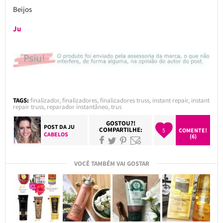
Beijos
Ju
TAGS:
finalizador
,
finalizadores
,
finalizadores truss
,
instant repair
,
instant
repair truss
,
reparador instantâneo
,
trus
GOSTOU?!
POST DA
JU
COMPARTILHE:
5
COMENTE!
CABELOS
(6)
VOCÊ TAMBÉM VAI GOSTAR