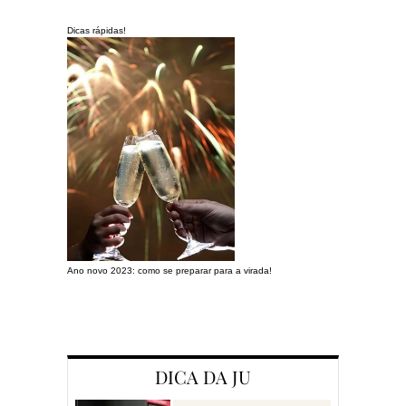
Dicas rápidas!
Ano novo 2023: como se preparar para a virada!
Preparando a c
DICA DA JU