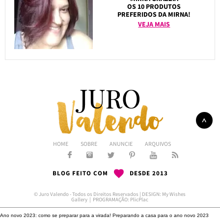
OS 10 PRODUTOS
PREFERIDOS DA MIRNA!
VEJA MAIS
HOME
SOBRE
ANUNCIE
ARQUIVOS
BLOG FEITO COM
DESDE 2013
© Juro Valendo - Todos os Direitos Reservados | DESIGN:
My Wishes
Gallery
| PROGRAMAÇÃO:
PlicPlac
Ano novo 2023: como se preparar para a virada!
Preparando a casa para o ano novo 2023