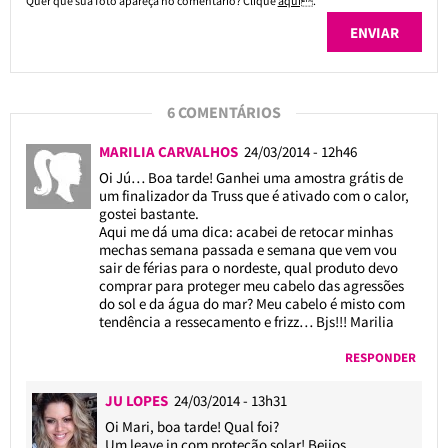
Quer que sua foto apareça no comentário? Clique
aqui
.
6 COMENTÁRIOS
MARILIA CARVALHOS
24/03/2014 - 12h46
Oi Jú… Boa tarde! Ganhei uma amostra grátis de
um finalizador da Truss que é ativado com o calor,
gostei bastante.
Aqui me dá uma dica: acabei de retocar minhas
mechas semana passada e semana que vem vou
sair de férias para o nordeste, qual produto devo
comprar para proteger meu cabelo das agressões
do sol e da água do mar? Meu cabelo é misto com
tendência a ressecamento e frizz… Bjs!!! Marilia
RESPONDER
JU LOPES
24/03/2014 - 13h31
Oi Mari, boa tarde! Qual foi?
Um leave in com proteção solar! Beijos