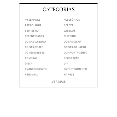
CATEGORIAS
40 SEMANAS
ACESSÓRIOS
ASTROLOGIA
BELEZA
BEM-ESTAR
CABELOS
CELEBRIDADES
CLIPPING
COISAS DA BAHIA
COISAS DA JU
COISAS DE JEE
COISAS DO JAPÃO
COMES E BEBES
COMPORTAMENTO
COMPRAS
DECORAÇÃO
DIETA
DIY
EMAGRECIMENTO
ENTRETENIMENTO
FENG SHUI
FITNESS
VER MAIS