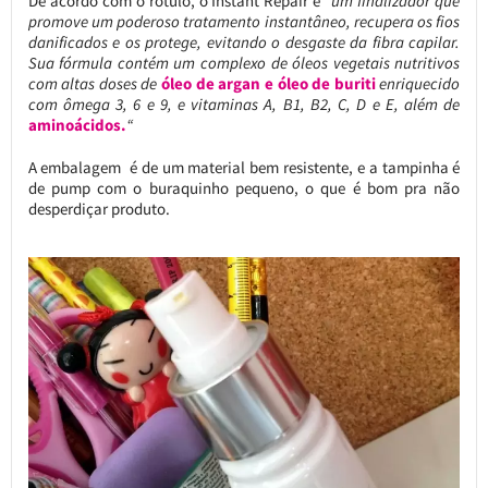
De acordo com o rótulo, o Instant Repair é
“um finalizador que
promove um poderoso tratamento instantâneo, recupera os fios
danificados e os protege, evitando o desgaste da fibra capilar.
Sua fórmula contém um complexo de óleos vegetais nutritivos
com altas doses de
óleo de argan e óleo de buriti
enriquecido
com ômega 3, 6 e 9, e vitaminas A, B1, B2, C, D e E, além de
aminoácidos.
“
A embalagem é de um material bem resistente, e a tampinha é
de pump com o buraquinho pequeno, o que é bom pra não
desperdiçar produto.