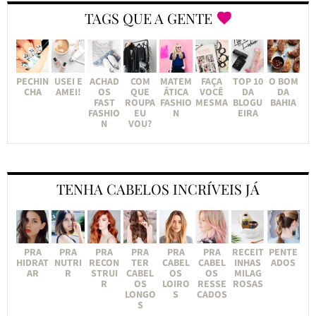
TAGS QUE A GENTE
PECHIN
USEI E
ACHAD
COM
MATEM
FAÇA
TOP 10
O BOM
CHA
AMEI!
OS
QUE
ÁTICA
VOCÊ
DA
DA
FAST
ROUPA
FASHIO
MESMA
BLOGU
BAHIA
FASHIO
EU
N
EIRA
N
VOU?
TENHA CABELOS INCRÍVEIS JÁ
PRA
PRA
PRA
PRA
PRA
PRA
RECEIT
PENTE
HIDRAT
NUTRI
RECON
TER
CABEL
CABEL
INHAS
ADOS
AR
R
STRUI
CABEL
OS
OS
MILAG
R
OS
LOIRO
RESSE
ROSAS
LONGO
S
CADOS
S