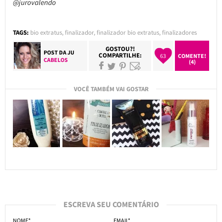
@jurovalendo
TAGS:
bio extratus
,
finalizador
,
finalizador bio extratus
,
finalizadores
GOSTOU?!
POST DA
JU
COMPARTILHE:
63
COMENTE!
CABELOS
(4)
VOCÊ TAMBÉM VAI GOSTAR
ESCREVA SEU COMENTÁRIO
NOME*
EMAIL*