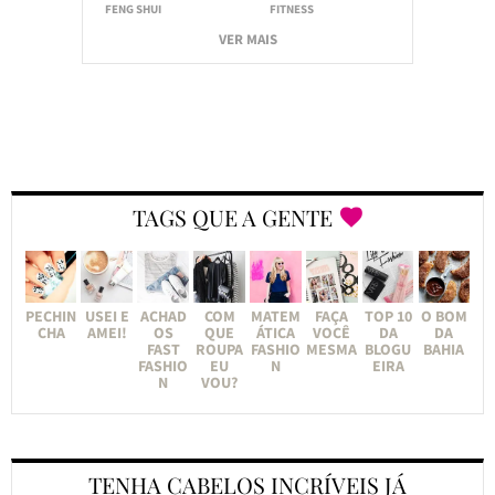
FENG SHUI
FITNESS
VER MAIS
TAGS QUE A GENTE
PECHIN
USEI E
ACHAD
COM
MATEM
FAÇA
TOP 10
O BOM
CHA
AMEI!
OS
QUE
ÁTICA
VOCÊ
DA
DA
FAST
ROUPA
FASHIO
MESMA
BLOGU
BAHIA
FASHIO
EU
N
EIRA
N
VOU?
TENHA CABELOS INCRÍVEIS JÁ