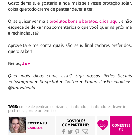
Gosto demais, e gostaria ainda mais se tivesse proteção solar,
coisa que todo creme de pentear deveria ter!
Ó, se quiser ver mais
produtos bons e baratos, clica aqui
, e não
esquece de deixar nos comentários o que você quer na próxima
#Pechincha, tá?
Aproveita e me conta quais são seus finalizadores preferidos,
quero saber!
Beijos,
Ju♥
Quer mais dicas como essa?
Siga nossas Redes Sociais
⇒ Instagram ♥ Snapchat ♥ Twitter ♥ Pinterest ♥Facebook⇒
@jurovalendo
TAGS:
creme de pentear
,
defrizante
,
finalizador
,
finalizadores
,
leave-in
,
pechincha
,
protetor térmico
GOSTOU?!
POST DA
JU
COMPARTILHE:
105
COMENTE!
CABELOS
(9)