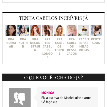
TENHA CABELOS INCRÍVEIS JÁ
PRA
PRA
PRA
PRA
PRA
PRA
RECEIT
PENTE
HIDRAT
NUTRI
RECON
TER
CABEL
CABEL
INHAS
ADOS
AR
R
STRUI
CABEL
OS
OS
MILAG
R
OS
LOIRO
RESSE
ROSAS
LONGO
S
CADOS
S
O QUE VOCÊ ACHA DO JV?
MONICA
Fiz a escova da Marie Luise e amei.
Só faço ela.