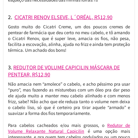
2.
CICATRI RENOV ELSEVE, L´ORÉAL, R$12,90
Gosto muito do Cicatri Creme, um dos poucos cremes de
pentear de farmácia que deu certo no meu cabelo, e tô amando
o Cicatri Renov, que é super leve, amacia os fios, não pesa,
facilita a escovação, alinha, ajuda no frizz e ainda tem proteção
térmica. Um achado dos bons!
3.
REDUTOR DE VOLUME CAPICILIN MÁSCARA DE
PENTEAR, R$12,90
Não amacia nem “amolece” o cabelo, e acho péssimo pra usar
“puro”, mas fazendo as misturebas com um óleo pra dar peso
ele ajuda muito a manter meu cabelo alinhado e com menos
frizz, sabe? Não acho que ele reduza tanto o volume nem deixa
o cabelo liso, só que é certeiro pra tirar aquele “armado” e
suavizar a forma dos fios temporariamente.
Para cabelos cacheados e/ou mais grossos, o
Redutor de
Volume Relaxante Natural Capicilin
é uma opção mais
interessante, e pra quem tem cabelos ondulados ou um pouco