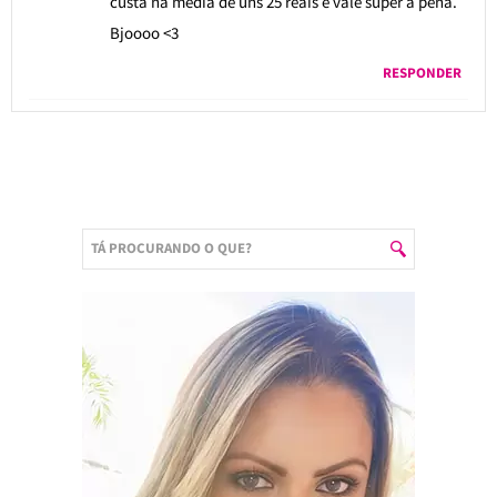
custa na média de uns 25 reais e vale super a pena.
Bjoooo <3
RESPONDER