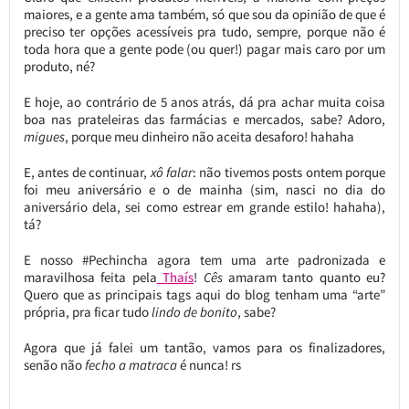
maiores, e a gente ama também, só que sou da opinião de que é
preciso ter opções acessíveis pra tudo, sempre, porque não é
toda hora que a gente pode (ou quer!) pagar mais caro por um
produto, né?
E hoje, ao contrário de 5 anos atrás, dá pra achar muita coisa
boa nas prateleiras das farmácias e mercados, sabe? Adoro,
migues
, porque meu dinheiro não aceita desaforo! hahaha
E, antes de continuar,
xô falar
: não tivemos posts ontem porque
foi meu aniversário e o de mainha (sim, nasci no dia do
aniversário dela, sei como estrear em grande estilo! hahaha),
tá?
E nosso #Pechincha agora tem uma arte padronizada e
maravilhosa feita pela
Thaís
!
Cês
amaram tanto quanto eu?
Quero que as principais tags aqui do blog tenham uma “arte”
própria, pra ficar tudo
lindo de bonito
, sabe?
Agora que já falei um tantão, vamos para os finalizadores,
senão não
fecho a matraca
é nunca! rs