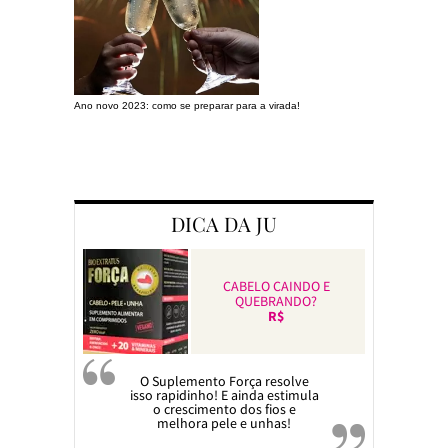
Ano novo 2023: como se preparar para a virada!
Preparando a c
DICA DA JU
CABELO CAINDO E
QUEBRANDO?
R$
O Suplemento Força resolve
isso rapidinho! E ainda estimula
o crescimento dos fios e
melhora pele e unhas!