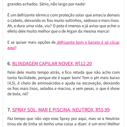
grandes achados. Sério, não largo por nada!
É um defrizante térmico com proteção solar que amacia demais
o cabelo, deixando os fios muito soltinhos, sedosos e mais lisos.
Ah, e dura uma vida, viu? O pote é imenso e já aviso que achei o
efeito dele muito melhor que o de Argan da mesma marca!
E se quiser mais opções de
defrizante bom e barato é só clicar
aqui
!
6.
BLINDAGEM CAPILAR NOVEX, R$12,20
Falei dele muito tempo atrás, e fico retada que não acho com
tanta facilidade, porque ele é super bom! Tem o pH mais baixo
(4,5), é cheio de aminoácidos e ajuda na escovação, deixando
os fios mais lisos, selados e macios, e sem pesar, o que é show
de bola, né?
7.
SPRAY SOL, MAR E PISCINA, NEUTROX, R$5,99
Faz tempo que não vejo esse Spray por aqui, mas se a Neutrox
tirou ele de linha só tenho uma coisa a dizer: é um erro! Melhor