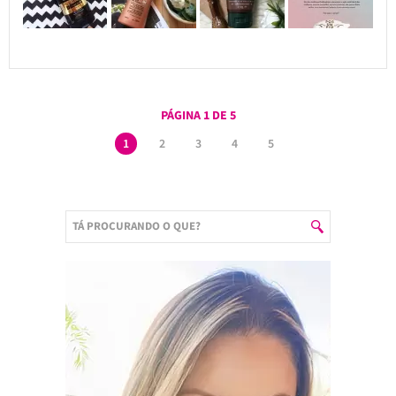
PÁGINA 1 DE 5
1
2
3
4
5