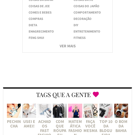
COISAS DE JEE
COISAS DO JAPÃO
COMES E BEBES
COMPORTAMENTO
COMPRAS
DECORAÇÃO
DIETA
DIY
EMAGRECIMENTO
ENTRETENIMENTO
FENG SHUI
FITNESS
VER MAIS
TAGS QUE A GENTE
PECHIN
USEI E
ACHAD
COM
MATEM
FAÇA
TOP 10
O BOM
CHA
AMEI!
OS
QUE
ÁTICA
VOCÊ
DA
DA
FAST
ROUPA
FASHIO
MESMA
BLOGU
BAHIA
FASHIO
EU
N
EIRA