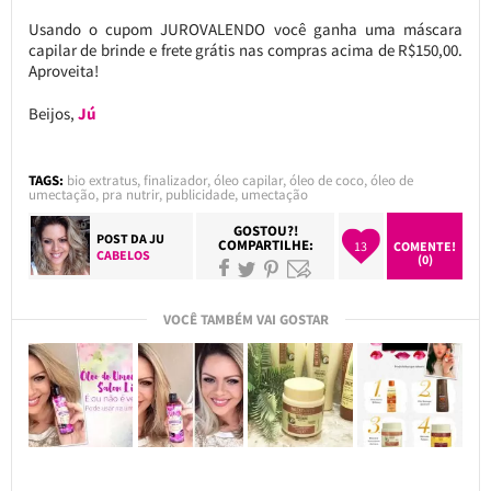
Usando o cupom JUROVALENDO você ganha uma máscara
capilar de brinde e frete grátis nas compras acima de R$150,00.
Aproveita!
Beijos,
Jú
TAGS:
bio extratus
,
finalizador
,
óleo capilar
,
óleo de coco
,
óleo de
umectação
,
pra nutrir
,
publicidade
,
umectação
GOSTOU?!
POST DA
JU
COMPARTILHE:
13
COMENTE!
CABELOS
(0)
VOCÊ TAMBÉM VAI GOSTAR