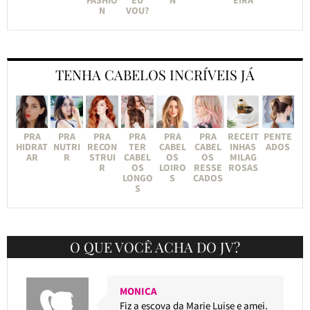
N
VOU?
TENHA CABELOS INCRÍVEIS JÁ
PRA
PRA
PRA
PRA
PRA
PRA
RECEIT
PENTE
HIDRAT
NUTRI
RECON
TER
CABEL
CABEL
INHAS
ADOS
AR
R
STRUI
CABEL
OS
OS
MILAG
R
OS
LOIRO
RESSE
ROSAS
LONGO
S
CADOS
S
O QUE VOCÊ ACHA DO JV?
MONICA
Fiz a escova da Marie Luise e amei.