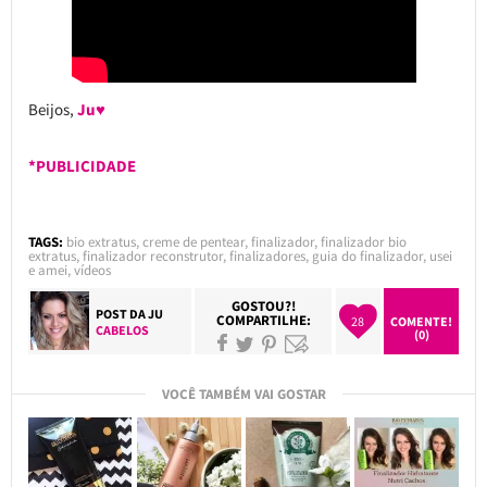
Beijos,
Ju♥
*PUBLICIDADE
TAGS:
bio extratus
,
creme de pentear
,
finalizador
,
finalizador bio
extratus
,
finalizador reconstrutor
,
finalizadores
,
guia do finalizador
,
usei
e amei
,
vídeos
GOSTOU?!
POST DA
JU
COMPARTILHE:
28
COMENTE!
CABELOS
(0)
VOCÊ TAMBÉM VAI GOSTAR