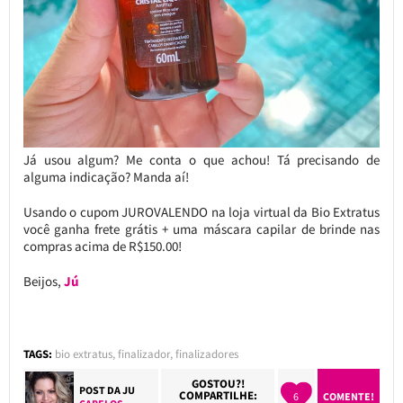
Já usou algum? Me conta o que achou! Tá precisando de
alguma indicação? Manda aí!
Usando o cupom JUROVALENDO na loja virtual da Bio Extratus
você ganha frete grátis + uma máscara capilar de brinde nas
compras acima de R$150.00!
Beijos,
Jú
TAGS:
bio extratus
,
finalizador
,
finalizadores
GOSTOU?!
POST DA
JU
COMPARTILHE:
6
COMENTE!