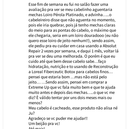
Esse fim de semana eu fui no salão fazer uma
avaliação pra ver se meu cabelinho aguentaria
mechas Loiro Pérola Platinado, e advinha…..o
cabeleireiro disse que não aguenta no momento,
pois ele iria quebrar, pois já tenho mechas claras
do meio para as pontas do cabelo, o máximo que
ele chegaria, seria em um loiro douradooo (eu não
quero esse loiro de jeito nenhum!!), sendo assim,
ele pediu pra eu cuidar em casa usando a Absolut
Repair 2 vezes por semana, e daqui 1 mês, voltar lá
pra ver se deu uma melhorada. O porém é que eu
cuido até que bem desse cabelo sabe…faço
hidratação, nutrição e to usando de Reconstrução
a Loreal Fiberceutic Botox para cabelos finos…
pensei que estaria bom …mas não está pelo
jeito… …Sendo assim, pensei em comprar a
Extreme Up que vc fala muito bem e que te ajuda
muito antes e depois das mechas…..o que vc me
diz? È válido tentar por uns dois meses mais ou
menos?
Meu cabelo é cacheado, esse produto não alisa né
Ju?
Agradeço se vc puder me ajudar!!
Um beijão pra vc!
Até mais!