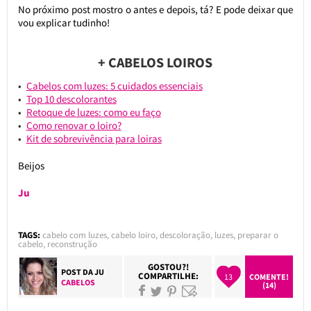
No próximo post mostro o antes e depois, tá? E pode deixar que
vou explicar tudinho!
+ CABELOS LOIROS
Cabelos com luzes: 5 cuidados essenciais
Top 10 descolorantes
Retoque de luzes: como eu faço
Como renovar o loiro?
Kit de sobrevivência para loiras
Beijos
Ju
TAGS:
cabelo com luzes
,
cabelo loiro
,
descoloração
,
luzes
,
preparar o
cabelo
,
reconstrução
GOSTOU?!
POST DA
JU
COMPARTILHE:
13
COMENTE!
CABELOS
(14)