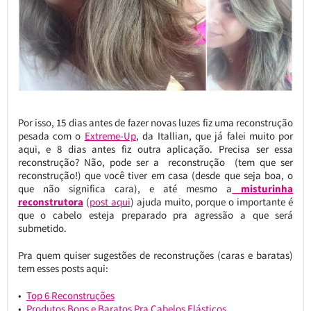
Por isso, 15 dias antes de fazer novas luzes fiz uma reconstrução
pesada com o
Extreme-Up
, da Itallian, que já falei muito por
aqui, e 8 dias antes fiz outra aplicação. Precisa ser essa
reconstrução? Não, pode ser a reconstrução (tem que ser
reconstrução!) que você tiver em casa (desde que seja boa, o
que não significa cara), e até mesmo a
misturinha
reconstrutora
(
post aqui
) ajuda muito, porque o importante é
que o cabelo esteja preparado pra agressão a que será
submetido.
Pra quem quiser sugestões de reconstruções (caras e baratas)
tem esses posts aqui:
Top 6 Reconstruções
Produtos Bons e Baratos Pra Cabelos Elásticos