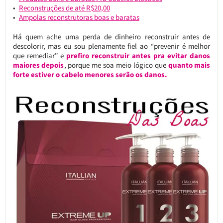
Reconstruções de até R$20,00
Ampolas reconstrutoras boas e baratas
Há quem ache uma perda de dinheiro reconstruir antes de
descolorir, mas eu sou plenamente fiel ao “prevenir é melhor
que remediar” e
prefiro reconstruir antes pra evitar danos
maiores depois
, porque me soa meio lógico que
quanto mais
forte estiver o cabelo menores serão os danos.