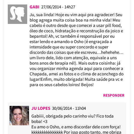
GABI
27/06/2014 - 14h27
Ju, sua linda! Hoje eu vim aqui pra agradecer! Seu
blog agrega muita coisa boa na minha vida! Meu
cabelo é outro desde que comecei a usar pill food,
óleo de coco, hidratação e reconstrução da joico e
bepantol! Ah, vc também é responsável por eu
estar lendo e amando o Osho (é engraçada a
intensidade que eu super concordo e super
discordo das coisas que ele escreveu…hehehehe…
um livro dele, lido com atenção, equivale a uns
bons anos de terapia né!). Mais outra coisinha: já
vou organizar minha agenda aqui para conhecer a
Chapada, amei as fotos e o clima de aconchego do
lugar!Enfim, muito obrigada! Muita saúde pra vc e
para os seus cabelos loiros! Beijos!
RESPONDER
JU LOPES
30/06/2014 - 11h04
Gabiiii, obrigada pelo carinho viu? Fico toda
boba! <3
Eu amo o Osho, e amo discordar dele com força!
kkkkkkkkkkkkkkk Por isso gosto tanto, me obriga