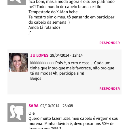
fica bom, mas a moda agora é o super platinado
né?! Todo mundo de cabelo branco estilo
Tempestade do X-Man hehe
Te mostro sim o meu, tô pensando em participar
do cabelo da semana :)
Ainda tá rolando?
;*
RESPONDER
JU LOPES
29/04/2014 - 12h14
kkkkkkkkkkkk Pois é, o erro é esse… Cada um
tinha que ir pro que mais favorece, não pro que
tá na moda! Ah, participa sim!
Beijos
RESPONDER
SARA
02/10/2014 - 23h08
Oie
Quero muito fazer luzes.meu cabelo é virgem e sou
morena. Minha dúvida é, devo puxar uns 50% de
luzes ou uns 70% ?