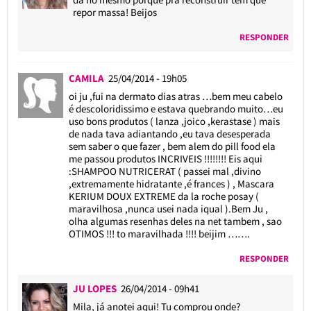
repor massa! Beijos
RESPONDER
CAMILA
25/04/2014 - 19h05
oi ju ,fui na dermato dias atras …bem meu cabelo
é descoloridissimo e estava quebrando muito…eu
uso bons produtos ( lanza ,joico ,kerastase ) mais
de nada tava adiantando ,eu tava desesperada
sem saber o que fazer , bem alem do pill food ela
me passou produtos INCRIVEIS !!!!!!!! Eis aqui
:SHAMPOO NUTRICERAT ( passei mal ,divino
,extremamente hidratante ,é frances ) , Mascara
KERIUM DOUX EXTREME da la roche posay (
maravilhosa ,nunca usei nada iqual ).Bem Ju ,
olha algumas resenhas deles na net tambem , sao
OTIMOS !!! to maravilhada !!!! beijim …….
RESPONDER
JU LOPES
26/04/2014 - 09h41
Mila, já anotei aqui! Tu comprou onde?