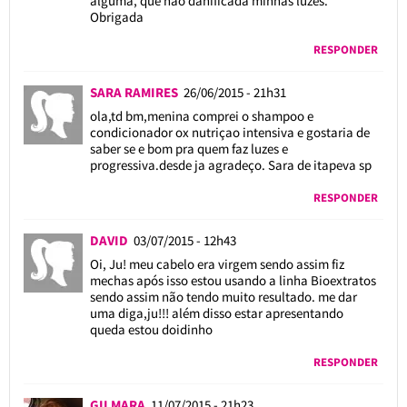
alguma, que não danificada minhas luzes.
Obrigada
RESPONDER
SARA RAMIRES
26/06/2015 - 21h31
ola,td bm,menina comprei o shampoo e
condicionador ox nutriçao intensiva e gostaria de
saber se e bom pra quem faz luzes e
progressiva.desde ja agradeço. Sara de itapeva sp
RESPONDER
DAVID
03/07/2015 - 12h43
Oi, Ju! meu cabelo era virgem sendo assim fiz
mechas após isso estou usando a linha Bioextratos
sendo assim não tendo muito resultado. me dar
uma diga,ju!!! além disso estar apresentando
queda estou doidinho
RESPONDER
GILMARA
11/07/2015 - 21h23