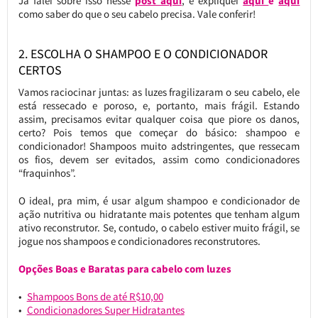
Já falei sobre isso nesse
post aqui
, e expliquei
aqui
e
aqui
como saber do que o seu cabelo precisa. Vale conferir!
2. ESCOLHA O SHAMPOO E O CONDICIONADOR
CERTOS
Vamos raciocinar juntas: as luzes fragilizaram o seu cabelo, ele
está ressecado e poroso, e, portanto, mais frágil. Estando
assim, precisamos evitar qualquer coisa que piore os danos,
certo? Pois temos que começar do básico: shampoo e
condicionador! Shampoos muito adstringentes, que ressecam
os fios, devem ser evitados, assim como condicionadores
“fraquinhos”.
O ideal, pra mim, é usar algum shampoo e condicionador de
ação nutritiva ou hidratante mais potentes que tenham algum
ativo reconstrutor. Se, contudo, o cabelo estiver muito frágil, se
jogue nos shampoos e condicionadores reconstrutores.
Opções Boas e Baratas para cabelo com luzes
Shampoos Bons de até R$10,00
Condicionadores Super Hidratantes