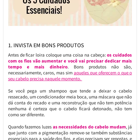
1. INVISTA EM BONS PRODUTOS
Antes de ficar loira coloque uma coisa na cabeça:
os cuidados
com os fios vão aumentar e você vai precisar dedicar mais
tempo e mais dinheiro
. Bons produtos não são,
necessariamente, caros, mas sim
aqueles que oferecem o que o
seu cabelo precisa naquele momento.
Se você pega um shampoo que tende a deixar o cabelo
ressecado, um condicionador meia boca, uma máscara que não
dá conta do recado e uma reconstrução que não tem potência
nenhuma é certeza que o cabelo ficará detonado, não tem
como ser diferente.
Quando fazemos luzes
as necessidades do cabelo mudam
, já
que junto com a pigmentação remove-se também substâncias
essenciais para a saúde dos fios, e elas precisam ser repostas, e