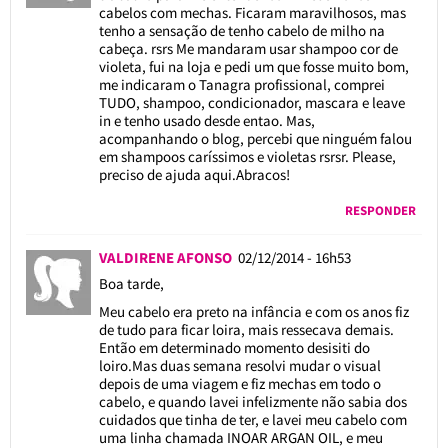
cabelos com mechas. Ficaram maravilhosos, mas
tenho a sensação de tenho cabelo de milho na
cabeça. rsrs Me mandaram usar shampoo cor de
violeta, fui na loja e pedi um que fosse muito bom,
me indicaram o Tanagra profissional, comprei
TUDO, shampoo, condicionador, mascara e leave
in e tenho usado desde entao. Mas,
acompanhando o blog, percebi que ninguém falou
em shampoos caríssimos e violetas rsrsr. Please,
preciso de ajuda aqui.Abracos!
RESPONDER
VALDIRENE AFONSO
02/12/2014 - 16h53
Boa tarde,
Meu cabelo era preto na infância e com os anos fiz
de tudo para ficar loira, mais ressecava demais.
Então em determinado momento desisiti do
loiro.Mas duas semana resolvi mudar o visual
depois de uma viagem e fiz mechas em todo o
cabelo, e quando lavei infelizmente não sabia dos
cuidados que tinha de ter, e lavei meu cabelo com
uma linha chamada INOAR ARGAN OIL, e meu