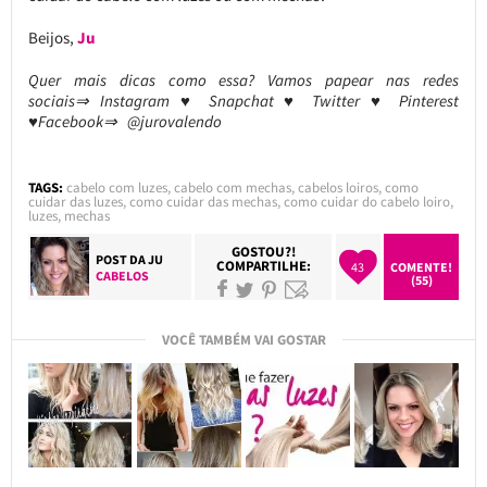
Beijos,
Ju
Quer mais dicas como essa? Vamos papear nas redes
sociais⇒ Instagram ♥ Snapchat ♥ Twitter ♥ Pinterest
♥Facebook⇒ @jurovalendo
TAGS:
cabelo com luzes
,
cabelo com mechas
,
cabelos loiros
,
como
cuidar das luzes
,
como cuidar das mechas
,
como cuidar do cabelo loiro
,
luzes
,
mechas
GOSTOU?!
POST DA
JU
COMPARTILHE:
43
COMENTE!
CABELOS
(55)
VOCÊ TAMBÉM VAI GOSTAR