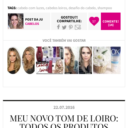
TAGS:
cabelo com luzes
,
cabelos loiros
,
desafio do cabelo
,
shampoo
GOSTOU?!
POST DA
JU
COMPARTILHE:
57
COMENTE!
CABELOS
(14)
VOCÊ TAMBÉM VAI GOSTAR
22.07.2016
MEU NOVO TOM DE LOIRO:
TODOS OS PRODUTOS