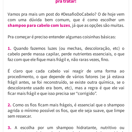
pra tratar!
Vamos pra mais um post do #DesafioDoCabelo? O de hoje vem
com uma dúvida bem comum, que é como escolher um
shampoo para cabelo com luzes
, já que as opções são muitas.
Pra começar é preciso entender algumas coisinhas básicas:
1.
Quando fazemos luzes (ou mechas, descoloração, etc) o
cabelo perde massa capilar, perde nutrientes essenciais, o que
faz com que ele fique mais frágil e, não raras vezes, fino.
É claro que cada cabelo vai reagir de uma forma ao
procedimento, o que depende de vários fatores (se já estava
frágil antes, se foi reconstruído, se existe outra química, se o
descolorante usado era bom, etc), mas a regra é que ele vai
ficar mais frágil e que isso precisa ser “corrigido”.
2.
Como os fios ficam mais frágeis, é essencial que o shampoo
agrida o mínimo possível os fios, que ele seja suave, que limpe
sem ressecar.
3.
A escolha por um shampoo hidratante, nutritivo ou