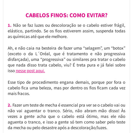
CABELOS FINOS: COMO EVITAR?
1.
Não se faz luzes ou descoloração se o cabelo estiver frágil,
elástico, partindo. Se os fios estiverem assim, suspenda todas
as químicas até que ele melhore.
Ah, e não caia na besteira de fazer uma “selagem”, um “botox”
(exceto o da L´Oréal, que é tratamento e não progressiva
disfarçada), uma “progressiva” ou similares pra tratar o cabelo
que nada disso trata cabelo, viu? É treta pura e já falei sobre
isso
nesse post aqui.
Esse tipo de procedimento engana demais, porque por fora o
cabelo fica uma beleza, mas por dentro os fios ficam cada vez
mais fracos.
2.
Fazer um teste de mecha é essencial pra ver se o cabelo vai ou
não vai aguentar o tranco. Sério, não abram mão disso! Às
vezes a gente acha que o cabelo está ótimo, mas ele não
aguenta o tranco, e isso a gente só tem como saber pelo teste
da mecha ou pelo desastre após a descoloração/luzes.