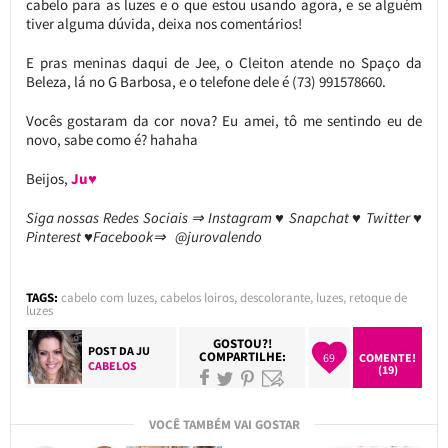
cabelo para as luzes e o que estou usando agora, e se alguém
tiver alguma dúvida, deixa nos comentários!
E pras meninas daqui de Jee, o Cleiton atende no Spaço da
Beleza, lá no G Barbosa, e o telefone dele é (73) 991578660.
Vocês gostaram da cor nova? Eu amei, tô me sentindo eu de
novo, sabe como é? hahaha
Beijos,
Ju♥
Siga nossas Redes Sociais ⇒ Instagram ♥ Snapchat ♥ Twitter ♥
Pinterest ♥Facebook⇒ @jurovalendo
TAGS:
cabelo com luzes
,
cabelos loiros
,
descolorante
,
luzes
,
retoque de
luzes
GOSTOU?!
POST DA
JU
COMPARTILHE:
69
COMENTE!
CABELOS
(19)
VOCÊ TAMBÉM VAI GOSTAR