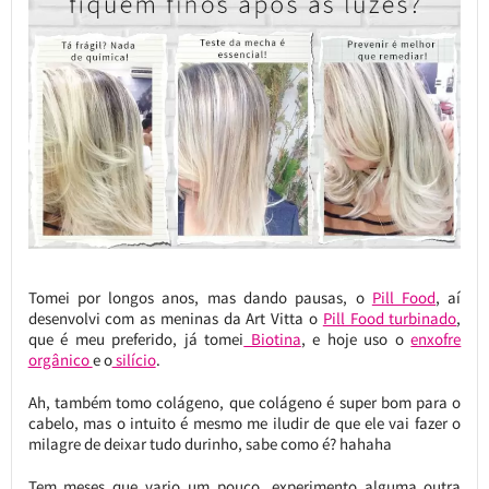
Tomei por longos anos, mas dando pausas, o
Pill Food
, aí
desenvolvi com as meninas da Art Vitta o
Pill Food turbinado
,
que é meu preferido, já tomei
Biotina
, e hoje uso o
enxofre
orgânico
e o
silício
.
Ah, também tomo colágeno, que colágeno é super bom para o
cabelo, mas o intuito é mesmo me iludir de que ele vai fazer o
milagre de deixar tudo durinho, sabe como é? hahaha
Tem meses que vario um pouco, experimento alguma outra