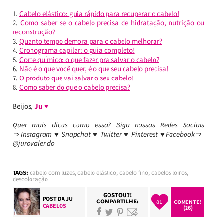
Cabelo elástico: guia rápido para recuperar o cabelo!
Como saber se o cabelo precisa de hidratação, nutrição ou
reconstrução?
Quanto tempo demora para o cabelo melhorar?
Cronograma capilar: o guia completo!
Corte químico: o que fazer pra salvar o cabelo?
Não é o que você quer, é o que seu cabelo precisa!
O produto que vai salvar o seu cabelo!
Como saber do que o cabelo precisa?
Beijos,
Ju ♥
Quer mais dicas como essa?
Siga nossas Redes Sociais
⇒ Instagram ♥ Snapchat ♥ Twitter ♥ Pinterest ♥Facebook⇒
@jurovalendo
TAGS:
cabelo com luzes
,
cabelo elástico
,
cabelo fino
,
cabelos loiros
,
descoloração
GOSTOU?!
POST DA
JU
COMPARTILHE:
81
COMENTE!
CABELOS
(26)