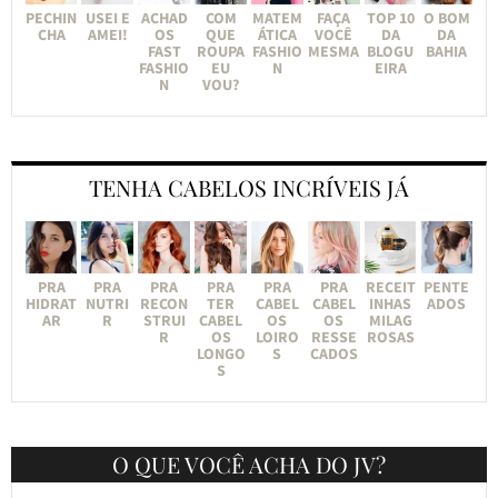
PECHIN
USEI E
ACHAD
COM
MATEM
FAÇA
TOP 10
O BOM
CHA
AMEI!
OS
QUE
ÁTICA
VOCÊ
DA
DA
FAST
ROUPA
FASHIO
MESMA
BLOGU
BAHIA
FASHIO
EU
N
EIRA
N
VOU?
TENHA CABELOS INCRÍVEIS JÁ
PRA
PRA
PRA
PRA
PRA
PRA
RECEIT
PENTE
HIDRAT
NUTRI
RECON
TER
CABEL
CABEL
INHAS
ADOS
AR
R
STRUI
CABEL
OS
OS
MILAG
R
OS
LOIRO
RESSE
ROSAS
LONGO
S
CADOS
S
O QUE VOCÊ ACHA DO JV?