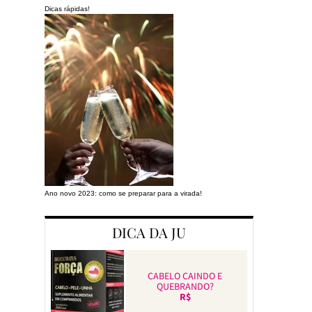
Dicas rápidas!
Ano novo 2023: como se preparar para a virada!
Preparando a cas
DICA DA JU
CABELO CAINDO E
QUEBRANDO?
R$