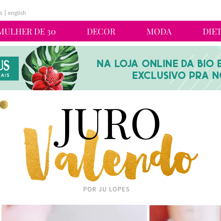
s
english
MULHER DE 30
DECOR
MODA
DIE