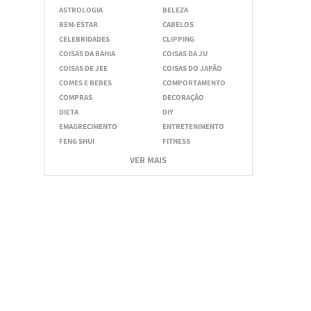
ASTROLOGIA
BELEZA
BEM-ESTAR
CABELOS
CELEBRIDADES
CLIPPING
COISAS DA BAHIA
COISAS DA JU
COISAS DE JEE
COISAS DO JAPÃO
COMES E BEBES
COMPORTAMENTO
COMPRAS
DECORAÇÃO
DIETA
DIY
EMAGRECIMENTO
ENTRETENIMENTO
FENG SHUI
FITNESS
VER MAIS