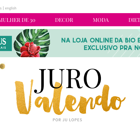
s
english
MULHER DE 30
DECOR
MODA
DIE