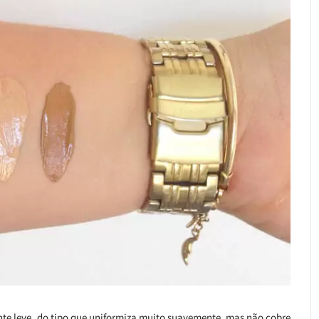
nte leve, do tipo que uniformiza muito suavemente, mas não cobre