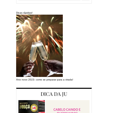
Dicas rápidas!
Ano novo 2023: como se preparar para a virada!
Preparando a cas
DICA DA JU
CABELO CAINDO E