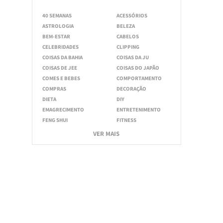
40 SEMANAS
ACESSÓRIOS
ASTROLOGIA
BELEZA
BEM-ESTAR
CABELOS
CELEBRIDADES
CLIPPING
COISAS DA BAHIA
COISAS DA JU
COISAS DE JEE
COISAS DO JAPÃO
COMES E BEBES
COMPORTAMENTO
COMPRAS
DECORAÇÃO
DIETA
DIY
EMAGRECIMENTO
ENTRETENIMENTO
FENG SHUI
FITNESS
VER MAIS