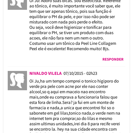
Oi Ju! Adoro suas dicas. Sou esteticista. Referente
ao tônico, é muito importante você saber que, ele
tem que ser apenas tônico, pois sua função é
equilibrar o PH da pele, e por isso não pode ser
misturado com nada pois perde o efeito.
Ou seja, você deve higienizar e tonificar para
equilibrar o PH, se tiver um produto com duas
acoes, ele não fara nem um nem o outro.
Costumo usar um tônico da Peel Line Collagem
Peel ele é excelente! Recomendo muito! Bjs.
RESPONDER
NIVALDO VILELA
07/10/2015 - 02h23
Oi Ju,ha um tempo comprei o tonico higiporo do
verde pra pele com acne por ele nao conter
alcool,so q aqui em maceio nao encontro
mais,onde eu comprava a funcionaria falou que
esta fora de linha.Sera? ja fui em um monte de
farmacia e nada,a unica que encontrei foi so o
sabonete em gel lilas,tonico nada,o verde nem na
internet tem pra comprar,so do lilas e mesmo
assim ultimas unidades,irei dia 8 para recife verei
se encontro la. hey na sua cidade encontra com