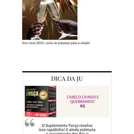
Ano novo 2023: como se preparar para a virada!
Preparando a c
DICA DA JU
CABELO CAINDO E
QUEBRANDO?
R$
O Suplemento Força resolve
isso rapidinho! E ainda estimula
o crescimento dos fios e