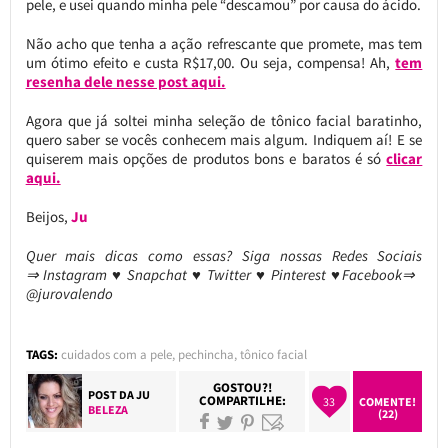
pele, e usei quando minha pele “descamou” por causa do ácido.
Não acho que tenha a ação refrescante que promete, mas tem
um ótimo efeito e custa R$17,00. Ou seja, compensa! Ah,
tem
resenha dele nesse post aqui.
Agora que já soltei minha seleção de tônico facial baratinho,
quero saber se vocês conhecem mais algum. Indiquem aí! E se
quiserem mais opções de produtos bons e baratos é só
clicar
aqui.
Beijos,
Ju
Quer mais dicas como essas?
Siga nossas Redes Sociais
⇒ Instagram ♥ Snapchat ♥ Twitter ♥ Pinterest ♥Facebook⇒
@jurovalendo
TAGS:
cuidados com a pele
,
pechincha
,
tônico facial
GOSTOU?!
POST DA
JU
COMPARTILHE:
33
COMENTE!
BELEZA
(22)