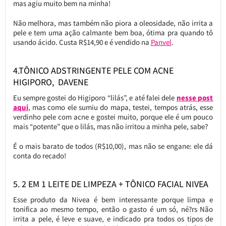
mas agiu muito bem na minha!
Não melhora, mas também não piora a oleosidade, não irrita a
pele e tem uma ação calmante bem boa, ótima pra quando tô
usando ácido. Custa R$14,90 e é vendido na
Panvel
.
4.TÔNICO ADSTRINGENTE PELE COM ACNE
HIGIPORO, DAVENE
Eu sempre gostei do Higiporo “lilás”, e até falei dele
nesse post
aqui
, mas como ele sumiu do mapa, testei, tempos atrás, esse
verdinho pele com acne e gostei muito, porque ele é um pouco
mais “potente” que o lilás, mas não irritou a minha pele, sabe?
É o mais barato de todos (R$10,00), mas não se engane: ele dá
conta do recado!
5. 2 EM 1 LEITE DE LIMPEZA + TÔNICO FACIAL NIVEA
Esse produto da Nivea é bem interessante porque limpa e
tonifica ao mesmo tempo, então o gasto é um só, né?rs Não
irrita a pele, é leve e suave, e indicado pra todos os tipos de