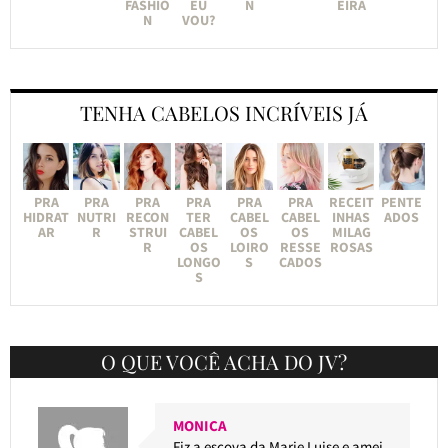
FASHIO
EU
N
EIRA
N
VOU?
TENHA CABELOS INCRÍVEIS JÁ
PRA
PRA
PRA
PRA
PRA
PRA
RECEIT
PENTE
HIDRAT
NUTRI
RECON
TER
CABEL
CABEL
INHAS
ADOS
AR
R
STRUI
CABEL
OS
OS
MILAG
R
OS
LOIRO
RESSE
ROSAS
LONGO
S
CADOS
S
O QUE VOCÊ ACHA DO JV?
MONICA
Fiz a escova da Marie Luise e amei.