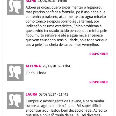
ALINE
23/09/2016 - 14h56
Adorei as dicas, quero experimentar o higiporo ,
mas preciso conferir a formula, pq ñ uso nada que
contenha parabeno, atualmente uso água micelar
como tônico e depois borrifo água termal, por
indicação de uma esteticista, único problema é
que devido ter usado ácido percebi que minha pele
ficou muito sensível e até a água micelar parece
que vem causando sensibilidade, pois toda vez que
uso a pele fica cheia de carocinhos vermelhos.
RESPONDER
ALCINNA
25/11/2016 - 12h41
Linda . Linda
RESPONDER
LAURA
03/07/2017 - 11h43
Comprei o adstringente da Davene, e para minha
surpresa, agora contém álcool. Foi super difícil
encontrar aqui. Estou bem decepcionada. Acredito
que seja a nova fórmula deles. Já usei diversas