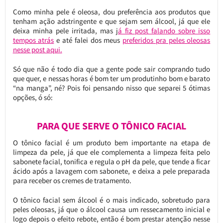
Como minha pele é oleosa, dou preferência aos produtos que
tenham ação adstringente e que sejam sem álcool, já que ele
deixa minha pele irritada, mas j
á fiz post falando sobre isso
tempos atrás
e até falei dos meus
preferidos pra peles oleosas
nesse post aqui.
Só que não é todo dia que a gente pode sair comprando tudo
que quer, e nessas horas é bom ter um produtinho bom e barato
“na manga”, né? Pois foi pensando nisso que separei 5 ótimas
opções, ó só:
PARA QUE SERVE O TÔNICO FACIAL
O tônico facial é um produto bem importante na etapa de
limpeza da pele, já que ele complementa a limpeza feita pelo
sabonete facial, tonifica e regula o pH da pele, que tende a ficar
ácido após a lavagem com sabonete, e deixa a pele preparada
para receber os cremes de tratamento.
O tônico facial sem álcool é o mais indicado, sobretudo para
peles oleosas, já que o álcool causa um ressecamento inicial e
logo depois o efeito rebote, então é bom prestar atenção nesse