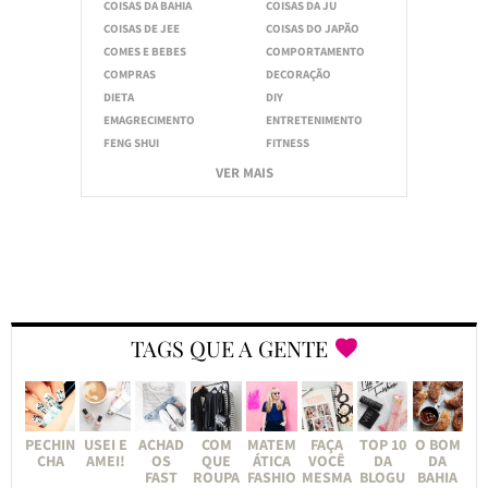
COISAS DA BAHIA
COISAS DA JU
COISAS DE JEE
COISAS DO JAPÃO
COMES E BEBES
COMPORTAMENTO
COMPRAS
DECORAÇÃO
DIETA
DIY
EMAGRECIMENTO
ENTRETENIMENTO
FENG SHUI
FITNESS
VER MAIS
TAGS QUE A GENTE
PECHIN
USEI E
ACHAD
COM
MATEM
FAÇA
TOP 10
O BOM
CHA
AMEI!
OS
QUE
ÁTICA
VOCÊ
DA
DA
FAST
ROUPA
FASHIO
MESMA
BLOGU
BAHIA