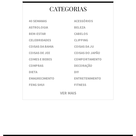
CATEGORIAS
40 SEMANAS
ACESSÓRIOS
ASTROLOGIA
BELEZA
BEM-ESTAR
CABELOS
CELEBRIDADES
CLIPPING
COISAS DA BAHIA
COISAS DA JU
COISAS DE JEE
COISAS DO JAPÃO
COMES E BEBES
COMPORTAMENTO
COMPRAS
DECORAÇÃO
DIETA
DIY
EMAGRECIMENTO
ENTRETENIMENTO
FENG SHUI
FITNESS
VER MAIS