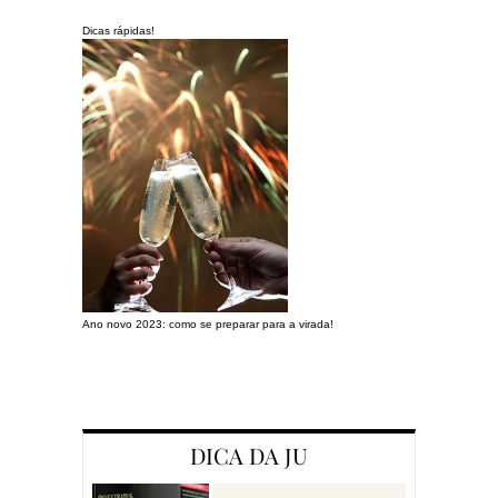
Dicas rápidas!
Ano novo 2023: como se preparar para a virada!
Preparando a c
DICA DA JU