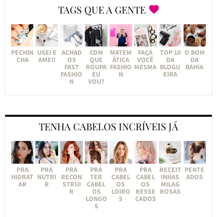
TAGS QUE A GENTE
PECHIN
USEI E
ACHAD
COM
MATEM
FAÇA
TOP 10
O BOM
CHA
AMEI!
OS
QUE
ÁTICA
VOCÊ
DA
DA
FAST
ROUPA
FASHIO
MESMA
BLOGU
BAHIA
FASHIO
EU
N
EIRA
N
VOU?
TENHA CABELOS INCRÍVEIS JÁ
PRA
PRA
PRA
PRA
PRA
PRA
RECEIT
PENTE
HIDRAT
NUTRI
RECON
TER
CABEL
CABEL
INHAS
ADOS
AR
R
STRUI
CABEL
OS
OS
MILAG
R
OS
LOIRO
RESSE
ROSAS
LONGO
S
CADOS
S