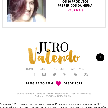
OS 10 PRODUTOS
PREFERIDOS DA MIRNA!
VEJA MAIS
HOME
SOBRE
ANUNCIE
ARQUIVOS
BLOG FEITO COM
DESDE 2013
© Juro Valendo - Todos os Direitos Reservados | DESIGN:
My Wishes
Gallery
| PROGRAMAÇÃO:
PlicPlac
Ano novo 2023: como se preparar para a virada!
Preparando a casa para o ano novo 2023
Superstições de ano novo: um 2023 de muita sorte!
Ceia de ano novo pra ter muita sorte!
Não