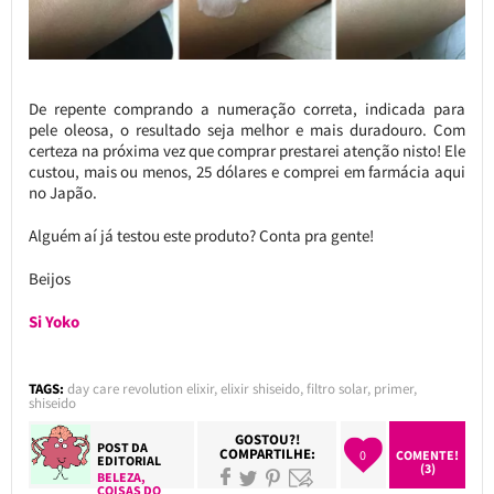
De repente comprando a numeração correta, indicada para
pele oleosa, o resultado seja melhor e mais duradouro. Com
certeza na próxima vez que comprar prestarei atenção nisto! Ele
custou, mais ou menos, 25 dólares e comprei em farmácia aqui
no Japão.
Alguém aí já testou este produto? Conta pra gente!
Beijos
Si Yoko
TAGS:
day care revolution elixir
,
elixir shiseido
,
filtro solar
,
primer
,
shiseido
GOSTOU?!
POST DA
COMPARTILHE:
0
COMENTE!
EDITORIAL
(3)
BELEZA
,
COISAS DO