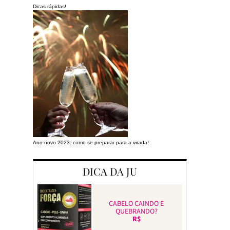
Dicas rápidas!
Ano novo 2023: como se preparar para a virada!
Preparando a cas
DICA DA JU
CABELO CAINDO E
QUEBRANDO?
R$