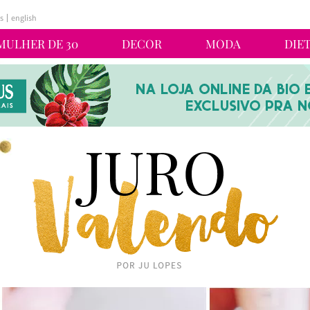
s
english
MULHER DE 30
DECOR
MODA
DIE