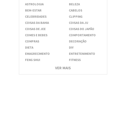
ASTROLOGIA
BELEZA
BEM-ESTAR
CABELOS
CELEBRIDADES
CLIPPING
COISAS DA BAHIA
COISAS DA JU
COISAS DE JEE
COISAS DO JAPÃO
COMES E BEBES
COMPORTAMENTO
COMPRAS
DECORAÇÃO
DIETA
DIY
EMAGRECIMENTO
ENTRETENIMENTO
FENG SHUI
FITNESS
VER MAIS