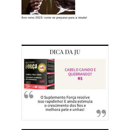
Ano novo 2023: como se preparar para a virada!
Preparando a c
DICA DA JU
CABELO CAINDO E
QUEBRANDO?
R$
O Suplemento Força resolve
isso rapidinho! E ainda estimula
o crescimento dos fios e
melhora pele e unhas!