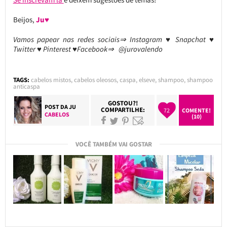
Beijos,
Ju♥
Vamos papear nas redes sociais⇒ Instagram ♥ Snapchat ♥
Twitter ♥ Pinterest ♥Facebook⇒ @jurovalendo
TAGS:
cabelos mistos
,
cabelos oleosos
,
caspa
,
elseve
,
shampoo
,
shampoo
anticaspa
GOSTOU?!
POST DA
JU
COMPARTILHE:
72
COMENTE!
CABELOS
(10)
VOCÊ TAMBÉM VAI GOSTAR