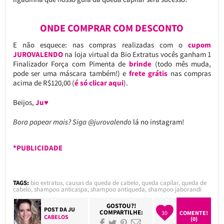
ONDE COMPRAR COM DESCONTO
E não esquece: nas compras realizadas com o
cupom
JUROVALENDO
na loja virtual da Bio Extratus vocês ganham 1
Finalizador Força com Pimenta de
brinde
(todo mês muda,
pode ser uma máscara também!) e
frete grátis
nas compras
acima de R$120,00 (
é só clicar aqui
).
Beijos,
Ju♥
Bora papear mais? Siga @jurovalendo
lá no instagram!
*PUBLICIDADE
TAGS:
bio extratus
,
causas da queda de cabelo
,
queda capilar
,
queda de
cabelo
,
shampoo anticaspa
,
shampoo antiqueda
,
shampoo jaborandi
GOSTOU?!
POST DA
JU
COMPARTILHE:
30
COMENTE!
CABELOS
(0)