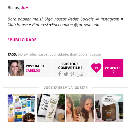
Beijos,
Ju♥
Bora papear mais? Siga nossas Redes Sociais ⇒ Instagram ♥
Club House ♥ Pinterest ♥Facebook⇒ @jurovalendo
*PUBLICIDADE
TAGS:
bio extratus
,
caspa
,
publicidade
,
shampoo anticaspa
GOSTOU?!
POST DA
JU
COMPARTILHE:
19
COMENTE!
CABELOS
(0)
VOCÊ TAMBÉM VAI GOSTAR