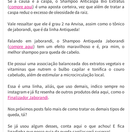
Se a causa é a caspa, o Shampoo Anticaspa Bio Extratus
(
compre aqui
) é uma aposta certeira, vez que além de tratar a
caspa reduz o excesso de oleosidade da raiz.
Vale ressaltar que ele é grau 2 na Anvisa, assim como o tônico
de jaborandi, que é da linha Antiqueda!
Falando em jaborandi, o Shampoo Antiqueda Jaborandi
(
compre aqui
) tem um efeito maravilhoso e é, pra mim, o
melhor shampoo para queda de cabelo.
Ele possui uma associação balanceada dos extratos vegetais e
vitaminas que nutrem o bulbo capilar e tonifica o couro
cabeludo, além de estimular a microcirculação local.
Essa é uma linha, aliás, que uso demais, indico sempre no
instagram e já fiz resenha de outros produtos dela aqui, como o
Finalizador Jaborandi
.
Nos próximos posts falo mais de como tratar os demais tipos de
queda, tá?
Se já usou algum desses, conta aqui o que achou! E fica
ligadinha que nosso guia da queda capilar será sucesso!