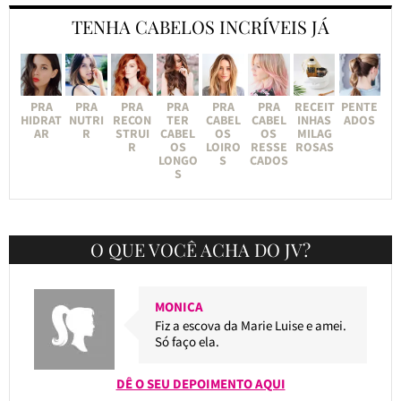
TENHA CABELOS INCRÍVEIS JÁ
PRA
PRA
PRA
PRA
PRA
PRA
RECEIT
PENTE
HIDRAT
NUTRI
RECON
TER
CABEL
CABEL
INHAS
ADOS
AR
R
STRUI
CABEL
OS
OS
MILAG
R
OS
LOIRO
RESSE
ROSAS
LONGO
S
CADOS
S
O QUE VOCÊ ACHA DO JV?
MONICA
Fiz a escova da Marie Luise e amei.
Só faço ela.
DÊ O SEU DEPOIMENTO AQUI