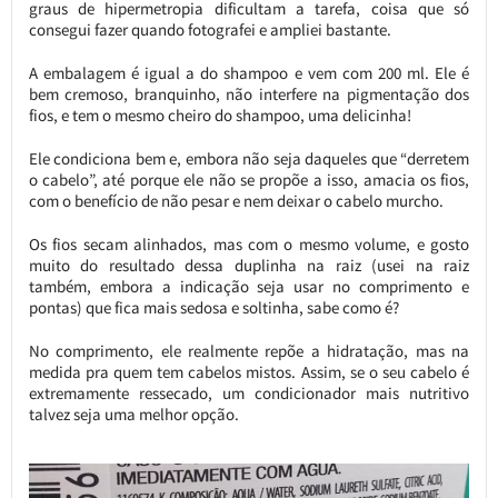
graus de hipermetropia dificultam a tarefa, coisa que só
consegui fazer quando fotografei e ampliei bastante.
A embalagem é igual a do shampoo e vem com 200 ml. Ele é
bem cremoso, branquinho, não interfere na pigmentação dos
fios, e tem o mesmo cheiro do shampoo, uma delicinha!
Ele condiciona bem e, embora não seja daqueles que “derretem
o cabelo”, até porque ele não se propõe a isso, amacia os fios,
com o benefício de não pesar e nem deixar o cabelo murcho.
Os fios secam alinhados, mas com o mesmo volume, e gosto
muito do resultado dessa duplinha na raiz (usei na raiz
também, embora a indicação seja usar no comprimento e
pontas) que fica mais sedosa e soltinha, sabe como é?
No comprimento, ele realmente repõe a hidratação, mas na
medida pra quem tem cabelos mistos. Assim, se o seu cabelo é
extremamente ressecado, um condicionador mais nutritivo
talvez seja uma melhor opção.