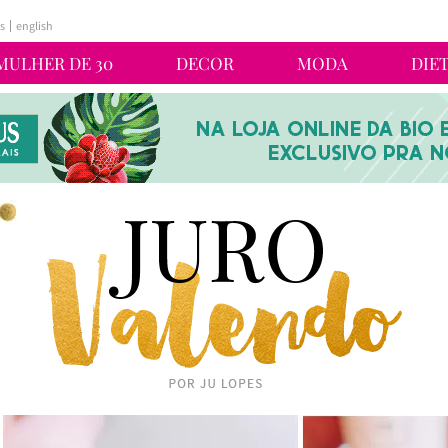
s
english
MULHER DE 30
DECOR
MODA
DIE