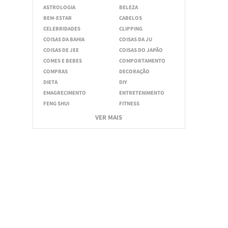
ASTROLOGIA
BELEZA
BEM-ESTAR
CABELOS
CELEBRIDADES
CLIPPING
COISAS DA BAHIA
COISAS DA JU
COISAS DE JEE
COISAS DO JAPÃO
COMES E BEBES
COMPORTAMENTO
COMPRAS
DECORAÇÃO
DIETA
DIY
EMAGRECIMENTO
ENTRETENIMENTO
FENG SHUI
FITNESS
VER MAIS