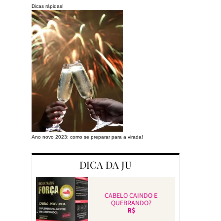
Dicas rápidas!
Ano novo 2023: como se preparar para a virada!
Preparando a cas
DICA DA JU
CABELO CAINDO E
QUEBRANDO?
R$