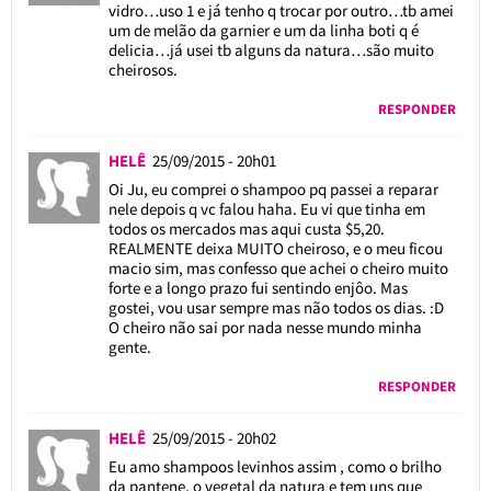
vidro…uso 1 e já tenho q trocar por outro…tb amei
um de melão da garnier e um da linha boti q é
delicia…já usei tb alguns da natura…são muito
cheirosos.
RESPONDER
HELÊ
25/09/2015 - 20h01
Oi Ju, eu comprei o shampoo pq passei a reparar
nele depois q vc falou haha. Eu vi que tinha em
todos os mercados mas aqui custa $5,20.
REALMENTE deixa MUITO cheiroso, e o meu ficou
macio sim, mas confesso que achei o cheiro muito
forte e a longo prazo fui sentindo enjôo. Mas
gostei, vou usar sempre mas não todos os dias. :D
O cheiro não sai por nada nesse mundo minha
gente.
RESPONDER
HELÊ
25/09/2015 - 20h02
Eu amo shampoos levinhos assim , como o brilho
da pantene, o vegetal da natura e tem uns que