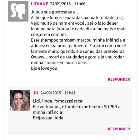
LIDIANE
24/09/2015 - 11h06
Juuuu sua goxtosaaaa…
Acho que fomos separadas na maternidade (rss).
Vejo muito de mim em você , até o fato de ser
leonina nata (xoraa) e cada dia acho mais e mais
coisas em comum.
Esse shampoo também marcou minha infância e
adolescência principalmente. E assim como você
lamente muito quando ele sumiu das prateleiras .
Owww…morri de saudades agora e já vou rodar
minha cidade em busca dele.
Bjs e love you
RESPONDER
JU
24/09/2015 - 11h41
Lidi, linda, fomossss! rsrsr
Ele voltouuuu, e também me lembra SUPER a
minha infância!
Beijos sua linda
RESPONDER