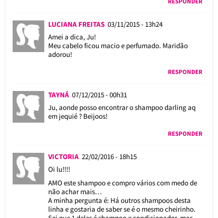
RESPONDER
LUCIANA FREITAS
03/11/2015 - 13h24
Amei a dica, Ju!
Meu cabelo ficou macio e perfumado. Maridão
adorou!
RESPONDER
TAYNÁ
07/12/2015 - 00h31
Ju, aonde posso encontrar o shampoo darling aq
em jequié ? Beijoos!
RESPONDER
VICTORIA
22/02/2016 - 18h15
Oi lu!!!!
AMO este shampoo e compro vários com medo de
não achar mais…
A minha pergunta é: Há outros shampoos desta
linha e gostaria de saber se é o mesmo cheirinho.
Sei que 1 deles é shampoo e condicionador, mas