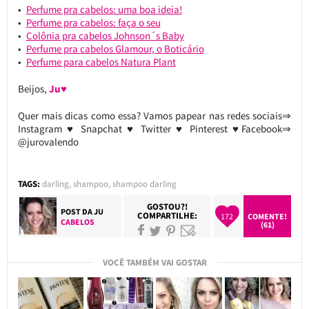
Perfume pra cabelos: uma boa ideia!
Perfume pra cabelos: faça o seu
Colônia pra cabelos Johnson´s Baby
Perfume pra cabelos Glamour, o Boticário
Perfume para cabelos Natura Plant
Beijos,
Ju♥
Quer mais dicas como essa? Vamos papear nas redes sociais⇒
Instagram ♥ Snapchat ♥ Twitter ♥ Pinterest ♥Facebook⇒
@jurovalendo
TAGS:
darling
,
shampoo
,
shampoo darling
GOSTOU?!
POST DA
JU
COMPARTILHE:
172
COMENTE!
CABELOS
(61)
VOCÊ TAMBÉM VAI GOSTAR