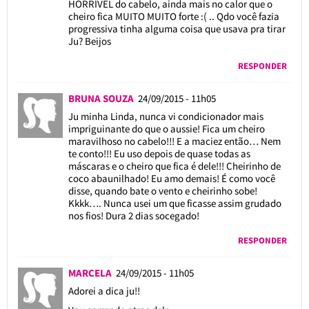
HORRÍVEL do cabelo, ainda mais no calor que o
cheiro fica MUITO MUITO forte :( .. Qdo você fazia
progressiva tinha alguma coisa que usava pra tirar
Ju? Beijos
RESPONDER
BRUNA SOUZA
24/09/2015 - 11h05
Ju minha Linda, nunca vi condicionador mais
impriguinante do que o aussie! Fica um cheiro
maravilhoso no cabelo!!! E a maciez então… Nem
te conto!!! Eu uso depois de quase todas as
máscaras e o cheiro que fica é dele!!! Cheirinho de
coco abaunilhado! Eu amo demais! É como você
disse, quando bate o vento e cheirinho sobe!
Kkkk…. Nunca usei um que ficasse assim grudado
nos fios! Dura 2 dias socegado!
RESPONDER
MARCELA
24/09/2015 - 11h05
Adorei a dica ju!!