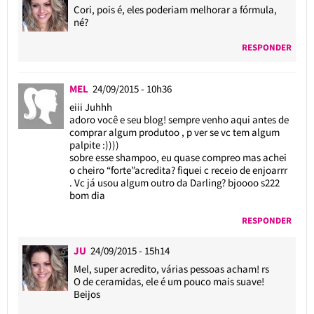
Cori, pois é, eles poderiam melhorar a fórmula,
né?
RESPONDER
MEL
24/09/2015 - 10h36
eiii Juhhh
adoro você e seu blog! sempre venho aqui antes de
comprar algum produtoo , p ver se vc tem algum
palpite :))))
sobre esse shampoo, eu quase compreo mas achei
o cheiro “forte”acredita? fiquei c receio de enjoarrr
. Vc já usou algum outro da Darling? bjoooo s222
bom dia
RESPONDER
JU
24/09/2015 - 15h14
Mel, super acredito, várias pessoas acham! rs
O de ceramidas, ele é um pouco mais suave!
Beijos