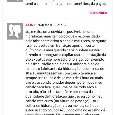
senti o cheiro no mercado que amei tbm, da payot.
RESPONDER
ALINE
26/09/2015 - 21h52
Ju, me tira uma dúvida se possível, deixar a
hidratação mais tempo do que o recomendado
pelo fabricante deixa o cabelo mais seco, pergunto
isso, pois estou em transição após um corte
químico que meu querido cabelo sofreu e estou
fazendo o cronograma capilar uso a hidratação da
Bio Extratus e sempre adiciono algo, por exemplo
hoje fiz nutrição e adicionei a máscara óleo de
rícino e o fabricante da hidratação recomenda de
10 a 15 minutos sem ou com touco térmica e
sempre uso touca e deixo mais de 1 hora ou mais,
tiro e uso condicionador depois, porém qdo meu
cabelo seca fica igual uma palha todo seco e
armado, não sei se também é por conta da
quantidade de hidratação que uso pq como meu
cabelo está curto (na altura do pescoço) uso 1
colher de hidratação mais ou menos, será que
estou usando pouco? Aí Ju qdo olho no espelho dá
vontade de chorar. Se vc puder me ajudar com