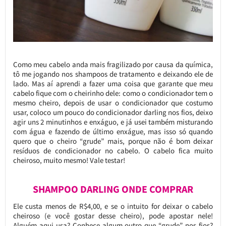
Como meu cabelo anda mais fragilizado por causa da química,
tô me jogando nos shampoos de tratamento e deixando ele de
lado. Mas aí aprendi a fazer uma coisa que garante que meu
cabelo fique com o cheirinho dele: como o condicionador tem o
mesmo cheiro, depois de usar o condicionador que costumo
usar, coloco um pouco do condicionador darling nos fios, deixo
agir uns 2 minutinhos e enxáguo, e já usei também misturando
com água e fazendo de último enxágue, mas isso só quando
quero que o cheiro “grude” mais, porque não é bom deixar
resíduos de condicionador no cabelo. O cabelo fica muito
cheiroso, muito mesmo! Vale testar!
SHAMPOO DARLING ONDE COMPRAR
Ele custa menos de R$4,00, e se o intuito for deixar o cabelo
cheiroso (e você gostar desse cheiro), pode apostar nele!
Alguém aqui usa? Conhece algum outro que “grude” nos fios?