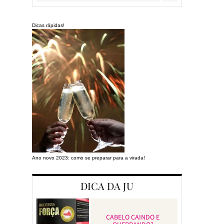
Dicas rápidas!
Ano novo 2023: como se preparar para a virada!
Preparando a cas
DICA DA JU
CABELO CAINDO E