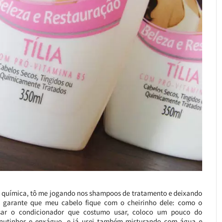
 química, tô me jogando nos shampoos de tratamento e deixando
e garante que meu cabelo fique com o cheirinho dele: como o
sar o condicionador que costumo usar, coloco um pouco do
minutinhos e enxáguo, e já usei também misturando com água e