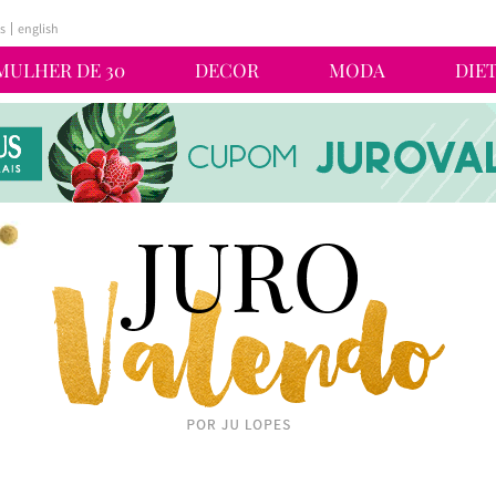
s
english
MULHER DE 30
DECOR
MODA
DIE