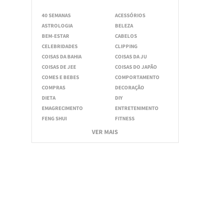
40 SEMANAS
ACESSÓRIOS
ASTROLOGIA
BELEZA
BEM-ESTAR
CABELOS
CELEBRIDADES
CLIPPING
COISAS DA BAHIA
COISAS DA JU
COISAS DE JEE
COISAS DO JAPÃO
COMES E BEBES
COMPORTAMENTO
COMPRAS
DECORAÇÃO
DIETA
DIY
EMAGRECIMENTO
ENTRETENIMENTO
FENG SHUI
FITNESS
VER MAIS