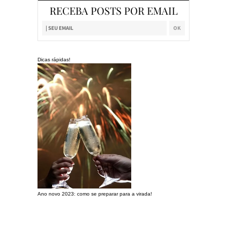
RECEBA POSTS POR EMAIL
Dicas rápidas!
Ano novo 2023: como se preparar para a virada!
Preparando a c