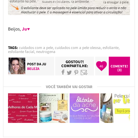
Beijos,
Ju♥
TAGS:
cuidados com a pele
,
cuidados com a pele oleosa
,
esfoliante
,
esfoliante facial
,
neutrogena
GOSTOU?!
POST DA
JU
COMPARTILHE:
46
COMENTE!
BELEZA
(3)
VOCÊ TAMBÉM VAI GOSTAR