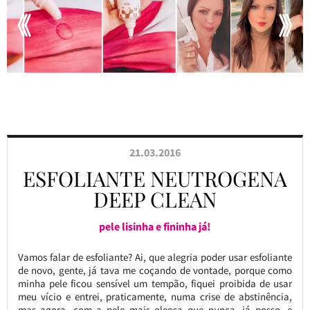
21.03.2016
ESFOLIANTE NEUTROGENA
DEEP CLEAN
pele lisinha e fininha já!
Vamos falar de esfoliante? Ai, que alegria poder usar esfoliante
de novo, gente, já tava me coçando de vontade, porque como
minha pele ficou sensível um tempão, fiquei proibida de usar
meu vício e entrei, praticamente, numa crise de abstinência,
mas agora, com a pele mais oleosa que nunca, já posso, e