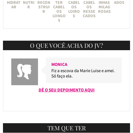
HIDRAT
NUTRI
RECON
TER
CABEL
CABEL
INHAS
ADOS
AR
R
STRUI
CABEL
OS
OS
MILAG
R
OS
LOIRO
RESSE
ROSAS
LONGO
S
CADOS
S
O QUE VOCÊ ACHA DO JV?
MONICA
Fiz a escova da Marie Luise e amei.
Só faço ela.
DÊ O SEU DEPOIMENTO AQUI
TEM QUE TER