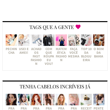
TAGS QUE A GENTE
PECHIN
USEI E
ACHAD
COM
MATEM
FAÇA
TOP 10
O BOM
CHA
AMEI!
OS
QUE
ÁTICA
VOCÊ
DA
DA
FAST
ROUPA
FASHIO
MESMA
BLOGU
BAHIA
FASHIO
EU
N
EIRA
N
VOU?
TENHA CABELOS INCRÍVEIS JÁ
PRA
PRA
PRA
PRA
PRA
PRA
RECEIT
PENTE