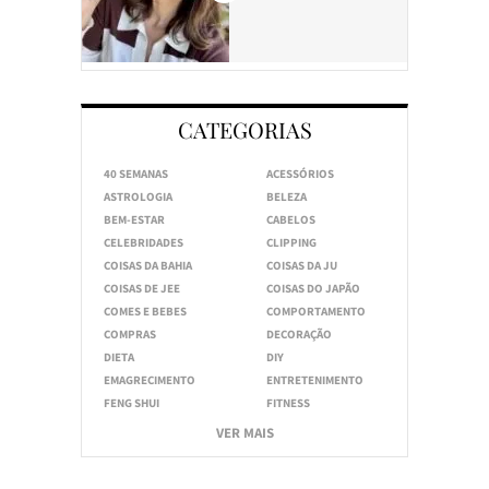
CATEGORIAS
40 SEMANAS
ACESSÓRIOS
ASTROLOGIA
BELEZA
BEM-ESTAR
CABELOS
CELEBRIDADES
CLIPPING
COISAS DA BAHIA
COISAS DA JU
COISAS DE JEE
COISAS DO JAPÃO
COMES E BEBES
COMPORTAMENTO
COMPRAS
DECORAÇÃO
DIETA
DIY
EMAGRECIMENTO
ENTRETENIMENTO
FENG SHUI
FITNESS
VER MAIS